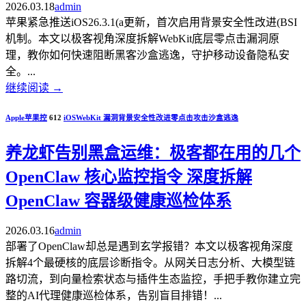
2026.03.18
admin
苹果紧急推送iOS26.3.1(a更新，首次启用背景安全性改进(BSI
机制。本文以极客视角深度拆解WebKit底层零点击漏洞原
理，教你如何快速阻断黑客沙盒逃逸，守护移动设备隐私安
全。...
继续阅读
→
Apple苹果控
612
iOS
WebKit 漏洞
背景安全性改进
零点击攻击
沙盒逃逸
养龙虾告别黑盒运维：极客都在用的几个
OpenClaw 核心监控指令 深度拆解
OpenClaw 容器级健康巡检体系
2026.03.16
admin
部署了OpenClaw却总是遇到玄学报错？本文以极客视角深度
拆解4个最硬核的底层诊断指令。从网关日志分析、大模型链
路切流，到向量检索状态与插件生态监控，手把手教你建立完
整的AI代理健康巡检体系，告别盲目排错！...