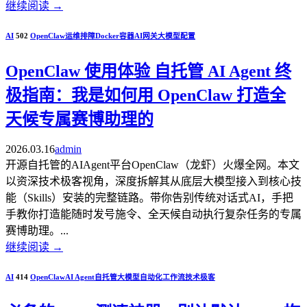
继续阅读
→
AI
502
OpenClaw
运维排障
Docker容器
AI网关
大模型配置
OpenClaw 使用体验 自托管 AI Agent 终
极指南：我是如何用 OpenClaw 打造全
天候专属赛博助理的
2026.03.16
admin
开源自托管的AIAgent平台OpenClaw（龙虾）火爆全网。本文
以资深技术极客视角，深度拆解其从底层大模型接入到核心技
能（Skills）安装的完整链路。带你告别传统对话式AI，手把
手教你打造能随时发号施令、全天候自动执行复杂任务的专属
赛博助理。...
继续阅读
→
AI
414
OpenClaw
AI Agent
自托管大模型
自动化工作流
技术极客