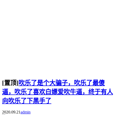
[置顶]
吹乐了是个大骗子，吹乐了最傻
逼，吹乐了喜欢白嫖爱吹牛逼，终于有人
向吹乐了下黑手了
2020.09.21
admin