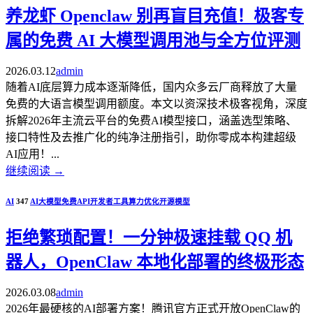
养龙虾 Openclaw 别再盲目充值！极客专
属的免费 AI 大模型调用池与全方位评测
2026.03.12
admin
随着AI底层算力成本逐渐降低，国内众多云厂商释放了大量
免费的大语言模型调用额度。本文以资深技术极客视角，深度
拆解2026年主流云平台的免费AI模型接口，涵盖选型策略、
接口特性及去推广化的纯净注册指引，助你零成本构建超级
AI应用！...
继续阅读
→
AI
347
AI大模型
免费API
开发者工具
算力优化
开源模型
拒绝繁琐配置！一分钟极速挂载 QQ 机
器人，OpenClaw 本地化部署的终极形态
2026.03.08
admin
2026年最硬核的AI部署方案！腾讯官方正式开放OpenClaw的