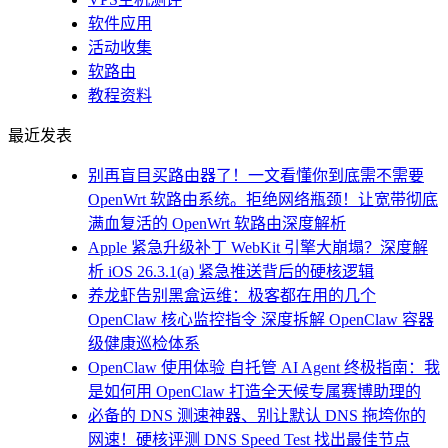
软件应用
活动收集
软路由
教程资料
最近发表
别再盲目买路由器了！一文看懂你到底需不需要
OpenWrt 软路由系统。拒绝网络瓶颈！让宽带彻底
满血复活的 OpenWrt 软路由深度解析
Apple 紧急升级补丁 WebKit 引擎大崩塌？深度解
析 iOS 26.3.1(a) 紧急推送背后的硬核逻辑
养龙虾告别黑盒运维：极客都在用的几个
OpenClaw 核心监控指令 深度拆解 OpenClaw 容器
级健康巡检体系
OpenClaw 使用体验 自托管 AI Agent 终极指南：我
是如何用 OpenClaw 打造全天候专属赛博助理的
必备的 DNS 测速神器、别让默认 DNS 拖垮你的
网速！硬核评测 DNS Speed Test 找出最佳节点