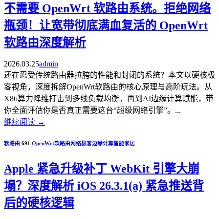
不需要 OpenWrt 软路由系统。拒绝网络
瓶颈！让宽带彻底满血复活的 OpenWrt
软路由深度解析
2026.03.25
admin
还在忍受传统路由器拉胯的性能和封闭的系统？本文以硬核极
客视角，深度拆解OpenWrt软路由的核心原理与高阶玩法。从
X86算力降维打击到多线负载均衡，再到AI边缘计算赋能，带
你全面评估你是否真正需要这台“超级网络引擎”。...
继续阅读
→
软路由
691
OpenWrt
软路由
网络极客
边缘计算
智能家居
Apple 紧急升级补丁 WebKit 引擎大崩
塌？深度解析 iOS 26.3.1(a) 紧急推送背
后的硬核逻辑