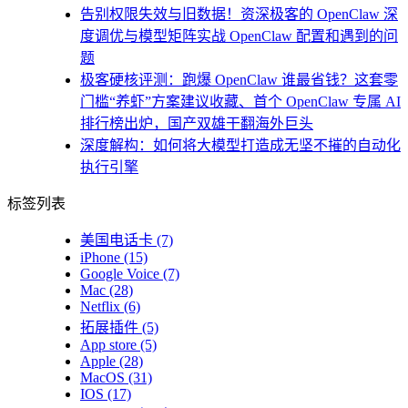
告别权限失效与旧数据！资深极客的 OpenClaw 深
度调优与模型矩阵实战 OpenClaw 配置和遇到的问
题
极客硬核评测：跑爆 OpenClaw 谁最省钱？这套零
门槛“养虾”方案建议收藏、首个 OpenClaw 专属 AI
排行榜出炉，国产双雄干翻海外巨头
深度解构：如何将大模型打造成无坚不摧的自动化
执行引擎
标签列表
美国电话卡
(7)
iPhone
(15)
Google Voice
(7)
Mac
(28)
Netflix
(6)
拓展插件
(5)
App store
(5)
Apple
(28)
MacOS
(31)
IOS
(17)