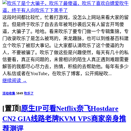
这段时间都比较忙，忙着打游戏，没怎么上网站来看大家的留
言。但是终于吹乐了自去去年被骂抄袭后又有人留言开骂傻
逼，大骗子了。哈哈。看来吹乐了要专门做一个专辑集锦，专
门收录吹乐了是怎么被骂的，来龙趣脉，也可以到维基百科建
立个吹乐了被怼大事记。让大家都认清吹乐了这个傻逼的为
人，不要被骗了。吹乐了做这些是兴趣使然，每天有几十的私
信要看，真正有问题的，未曾相识的陌生人真正遇到难题需要
解答的我都尽心尽力去，热情，积极的去帮助他。每年有多少
人私信或者在YouTube，在吹乐了博客，公开揭秘吹...
继续阅读
→
活动收集
5849
吹乐了
[置顶]
原生IP可看Netflix奈飞Hostdare
CN2 GIA线路老牌KVM VPS商家亲身推
荐测评