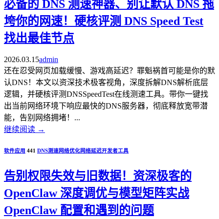
必备的 DNS 测速神器、别让默认 DNS 拖
垮你的网速！硬核评测 DNS Speed Test
找出最佳节点
2026.03.15
admin
还在忍受网页加载缓慢、游戏高延迟？罪魁祸首可能是你的默
认DNS！本文以资深技术极客视角，深度拆解DNS解析底层
逻辑，并硬核评测DNSSpeedTest在线测速工具。带你一键找
出当前网络环境下响应最快的DNS服务器，彻底释放宽带潜
能，告别网络拥堵！...
继续阅读
→
软件应用
441
DNS测速
网络优化
网络延迟
开发者工具
告别权限失效与旧数据！资深极客的
OpenClaw 深度调优与模型矩阵实战
OpenClaw 配置和遇到的问题