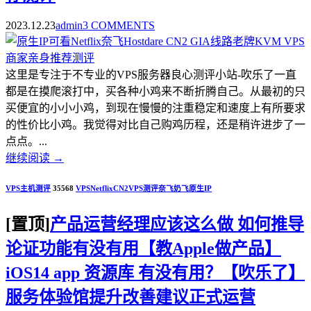
2023.12.23
admin
3 COMMENTS
这里是专注于不专业的VPS服务器良心测评小站-吹乐了一直
都是在摸爬滚打中，买各种小鸡来不断折腾自己。从最初的只
买便宜的小小小鸡，到现在慢慢的注重稳定和速度上有所要求
的性价比小鸡。我觉得对比自己购鸡历程，还是稍许进步了一
点点。...
继续阅读
→
VPS主机测评
35568
VPS
Netflix
CN2
VPS测评
奈飞
奶飞
原生IP
[置顶]
产品运营经理应该这么做 如何推导
论证功能有没有用【教Apple做产品】
iOS14 app 资源库 有没有用？【吹乐了】
服务体验馆提升改善建议正式运营