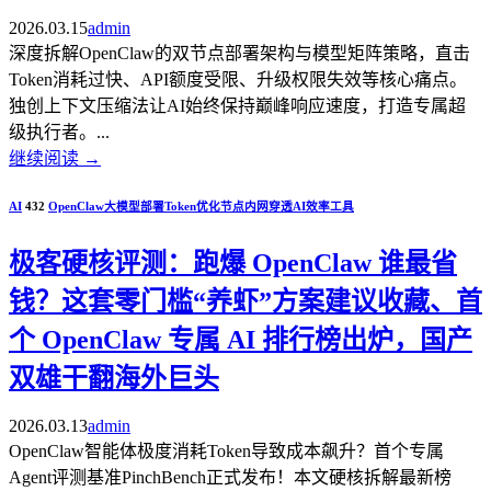
2026.03.15
admin
深度拆解OpenClaw的双节点部署架构与模型矩阵策略，直击
Token消耗过快、API额度受限、升级权限失效等核心痛点。
独创上下文压缩法让AI始终保持巅峰响应速度，打造专属超
级执行者。...
继续阅读
→
AI
432
OpenClaw
大模型部署
Token优化
节点内网穿透
AI效率工具
极客硬核评测：跑爆 OpenClaw 谁最省
钱？这套零门槛“养虾”方案建议收藏、首
个 OpenClaw 专属 AI 排行榜出炉，国产
双雄干翻海外巨头
2026.03.13
admin
OpenClaw智能体极度消耗Token导致成本飙升？首个专属
Agent评测基准PinchBench正式发布！本文硬核拆解最新榜