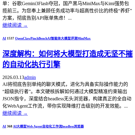
单：谷歌Gemini3Flash夺冠，国产黑马MiniMax与Kimi强势包
揽前三。为您奉上兼顾任务成功率与超高性价比的终极“养虾”
方案，彻底告别API账单焦虑！...
继续阅读
→
AI
1537
OpenClaw
PinchBench
AI智能体
大模型评测
MiniMax
深度解构：如何将大模型打造成无坚不摧
的自动化执行引擎
2026.03.13
admin
AI将彻底告别单纯的聊天模式，进化为具备实际操作能力的
“超级执行者”。本文硬核拆解如何通过大模型精准约束输出
JSON指令，深度结合headless无头浏览器，构建真正的全自动
化WebAgent工作流，带你实现降维打击级别的开发效能。...
继续阅读
→
AI
368
AI大模型
Web Agent
自动化工作流
headless浏览器