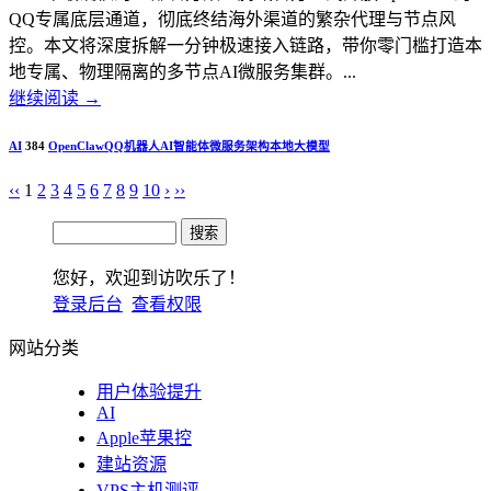
QQ专属底层通道，彻底终结海外渠道的繁杂代理与节点风
控。本文将深度拆解一分钟极速接入链路，带你零门槛打造本
地专属、物理隔离的多节点AI微服务集群。...
继续阅读
→
AI
384
OpenClaw
QQ机器人
AI智能体
微服务架构
本地大模型
‹‹
1
2
3
4
5
6
7
8
9
10
›
››
您好，欢迎到访吹乐了！
登录后台
查看权限
网站分类
用户体验提升
AI
Apple苹果控
建站资源
VPS主机测评