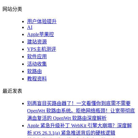
网站分类
用户体验提升
AI
Apple苹果控
建站资源
VPS主机测评
软件应用
活动收集
软路由
教程资料
最近发表
别再盲目买路由器了！一文看懂你到底需不需要
OpenWrt 软路由系统。拒绝网络瓶颈！让宽带彻底
满血复活的 OpenWrt 软路由深度解析
Apple 紧急升级补丁 WebKit 引擎大崩塌？深度解
析 iOS 26.3.1(a) 紧急推送背后的硬核逻辑