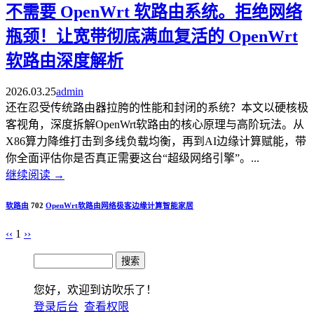
不需要 OpenWrt 软路由系统。拒绝网络
瓶颈！让宽带彻底满血复活的 OpenWrt
软路由深度解析
2026.03.25
admin
还在忍受传统路由器拉胯的性能和封闭的系统？本文以硬核极
客视角，深度拆解OpenWrt软路由的核心原理与高阶玩法。从
X86算力降维打击到多线负载均衡，再到AI边缘计算赋能，带
你全面评估你是否真正需要这台“超级网络引擎”。...
继续阅读
→
软路由
702
OpenWrt
软路由
网络极客
边缘计算
智能家居
‹‹
1
››
您好，欢迎到访吹乐了！
登录后台
查看权限