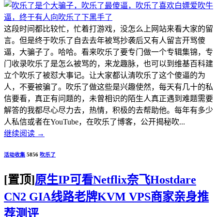
这段时间都比较忙，忙着打游戏，没怎么上网站来看大家的留
言。但是终于吹乐了自去去年被骂抄袭后又有人留言开骂傻
逼，大骗子了。哈哈。看来吹乐了要专门做一个专辑集锦，专
门收录吹乐了是怎么被骂的，来龙趣脉，也可以到维基百科建
立个吹乐了被怼大事记。让大家都认清吹乐了这个傻逼的为
人，不要被骗了。吹乐了做这些是兴趣使然，每天有几十的私
信要看，真正有问题的，未曾相识的陌生人真正遇到难题需要
解答的我都尽心尽力去，热情，积极的去帮助他。每年有多少
人私信或者在YouTube，在吹乐了博客，公开揭秘吹...
继续阅读
→
活动收集
5856
吹乐了
[置顶]
原生IP可看Netflix奈飞Hostdare
CN2 GIA线路老牌KVM VPS商家亲身推
荐测评