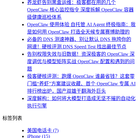
养龙虾告别黑盒运维：极客都在用的几个
OpenClaw 核心监控指令 深度拆解 OpenClaw 容器
级健康巡检体系
OpenClaw 使用体验 自托管 AI Agent 终极指南：我
是如何用 OpenClaw 打造全天候专属赛博助理的
必备的 DNS 测速神器、别让默认 DNS 拖垮你的
网速！硬核评测 DNS Speed Test 找出最佳节点
告别权限失效与旧数据！资深极客的 OpenClaw 深
度调优与模型矩阵实战 OpenClaw 配置和遇到的问
题
极客硬核评测：跑爆 OpenClaw 谁最省钱？这套零
门槛“养虾”方案建议收藏、首个 OpenClaw 专属 AI
排行榜出炉，国产双雄干翻海外巨头
深度解构：如何将大模型打造成无坚不摧的自动化
执行引擎
标签列表
美国电话卡
(7)
iPhone
(15)