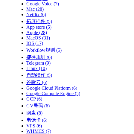
Google Voice
(7)
Mac
(28)
Netflix
(6)
拓展插件
(5)
App store
(5)
Apple
(28)
MacOS
(31)
IOS
(17)
Workflow规则
(5)
捷径规则
(6)
Telegram
(9)
Linux
(10)
自动操作
(5)
谷歌云
(6)
Google Cloud Platform
(6)
Google Compute Engine
(5)
GCP
(6)
GV号码
(6)
网盘
(8)
电话卡
(6)
VPS
(6)
WHMCS
(7)