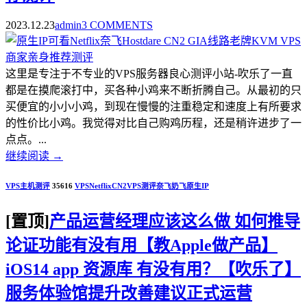
2023.12.23
admin
3 COMMENTS
这里是专注于不专业的VPS服务器良心测评小站-吹乐了一直
都是在摸爬滚打中，买各种小鸡来不断折腾自己。从最初的只
买便宜的小小小鸡，到现在慢慢的注重稳定和速度上有所要求
的性价比小鸡。我觉得对比自己购鸡历程，还是稍许进步了一
点点。...
继续阅读
→
VPS主机测评
35616
VPS
Netflix
CN2
VPS测评
奈飞
奶飞
原生IP
[置顶]
产品运营经理应该这么做 如何推导
论证功能有没有用【教Apple做产品】
iOS14 app 资源库 有没有用？【吹乐了】
服务体验馆提升改善建议正式运营