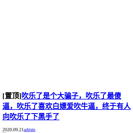
[置顶]
吹乐了是个大骗子，吹乐了最傻
逼，吹乐了喜欢白嫖爱吹牛逼，终于有人
向吹乐了下黑手了
2020.09.21
admin