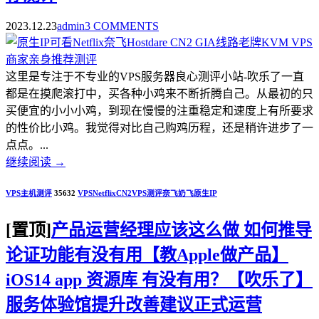
2023.12.23
admin
3 COMMENTS
这里是专注于不专业的VPS服务器良心测评小站-吹乐了一直
都是在摸爬滚打中，买各种小鸡来不断折腾自己。从最初的只
买便宜的小小小鸡，到现在慢慢的注重稳定和速度上有所要求
的性价比小鸡。我觉得对比自己购鸡历程，还是稍许进步了一
点点。...
继续阅读
→
VPS主机测评
35632
VPS
Netflix
CN2
VPS测评
奈飞
奶飞
原生IP
[置顶]
产品运营经理应该这么做 如何推导
论证功能有没有用【教Apple做产品】
iOS14 app 资源库 有没有用？【吹乐了】
服务体验馆提升改善建议正式运营