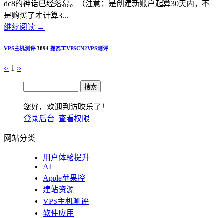
dc8的神话已经落幕。（注意：是创建新账户起算30天内，不
是购买了才计算3...
继续阅读
→
VPS主机测评
3894
搬瓦工
VPS
CN2
VPS测评
‹‹
1
››
您好，欢迎到访吹乐了！
登录后台
查看权限
网站分类
用户体验提升
AI
Apple苹果控
建站资源
VPS主机测评
软件应用