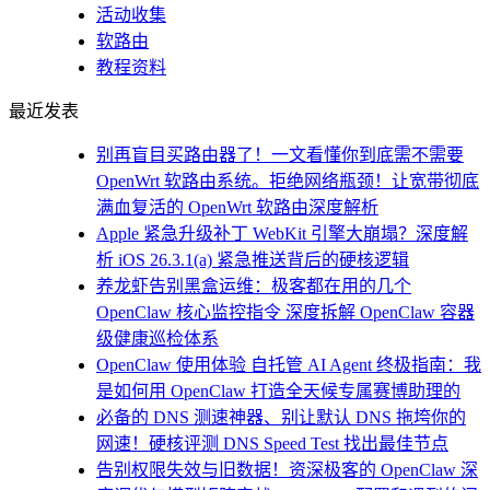
活动收集
软路由
教程资料
最近发表
别再盲目买路由器了！一文看懂你到底需不需要
OpenWrt 软路由系统。拒绝网络瓶颈！让宽带彻底
满血复活的 OpenWrt 软路由深度解析
Apple 紧急升级补丁 WebKit 引擎大崩塌？深度解
析 iOS 26.3.1(a) 紧急推送背后的硬核逻辑
养龙虾告别黑盒运维：极客都在用的几个
OpenClaw 核心监控指令 深度拆解 OpenClaw 容器
级健康巡检体系
OpenClaw 使用体验 自托管 AI Agent 终极指南：我
是如何用 OpenClaw 打造全天候专属赛博助理的
必备的 DNS 测速神器、别让默认 DNS 拖垮你的
网速！硬核评测 DNS Speed Test 找出最佳节点
告别权限失效与旧数据！资深极客的 OpenClaw 深