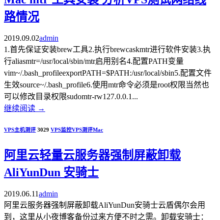
路情况
2019.09.02
admin
1.首先保证安装brew工具2.执行brewcaskmtr进行软件安装3.执
行aliasmtr=/usr/local/sbin/mtr启用别名4.配置PATH变量
vim~/.bash_profileexportPATH=$PATH:/usr/local/sbin5.配置文件
生效source~/.bash_profile6.使用mtr命令必须是root权限当然也
可以修改目录权限sudomtr-rw127.0.0.1...
继续阅读
→
VPS主机测评
3029
VPS监控
VPS测评
Mac
阿里云轻量云服务器强制屏蔽卸载
AliYunDun 安骑士
2019.06.11
admin
阿里云服务器强制屏蔽卸载AliYunDun安骑士云盾偶尔会用
到，这里从小夜博客备份过来方便不时之需。卸载安骑士：