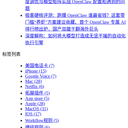
度调优与模型矩阵实战 OpenClaw 配置和遇到的问
题
极客硬核评测：跑爆 OpenClaw 谁最省钱？这套零
门槛“养虾”方案建议收藏、首个 OpenClaw 专属 AI
排行榜出炉，国产双雄干翻海外巨头
深度解构：如何将大模型打造成无坚不摧的自动化
执行引擎
标签列表
美国电话卡
(7)
iPhone
(15)
Google Voice
(7)
Mac
(28)
Netflix
(6)
拓展插件
(5)
App store
(5)
Apple
(28)
MacOS
(31)
IOS
(17)
Workflow规则
(5)
捷径规则
(6)