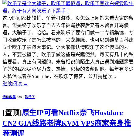
这段时间都比较忙，忙着打游戏，没怎么上网站来看大家的留
言。但是终于吹乐了自去去年被骂抄袭后又有人留言开骂傻
逼，大骗子了。哈哈。看来吹乐了要专门做一个专辑集锦，专
门收录吹乐了是怎么被骂的，来龙趣脉，也可以到维基百科建
立个吹乐了被怼大事记。让大家都认清吹乐了这个傻逼的为
人，不要被骗了。吹乐了做这些是兴趣使然，每天有几十的私
信要看，真正有问题的，未曾相识的陌生人真正遇到难题需要
解答的我都尽心尽力去，热情，积极的去帮助他。每年有多少
人私信或者在YouTube，在吹乐了博客，公开揭秘吹...
继续阅读
→
活动收集
5861
吹乐了
[置顶]
原生IP可看Netflix奈飞Hostdare
CN2 GIA线路老牌KVM VPS商家亲身推
荐测评