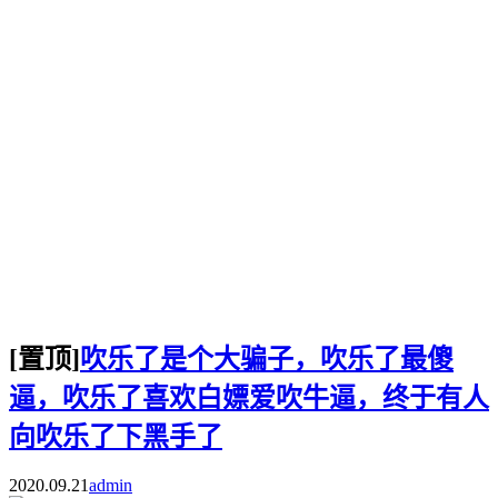
[置顶]
吹乐了是个大骗子，吹乐了最傻
逼，吹乐了喜欢白嫖爱吹牛逼，终于有人
向吹乐了下黑手了
2020.09.21
admin