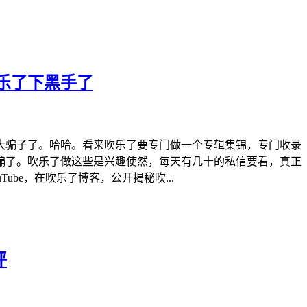
乐了下黑手了
大骗子了。哈哈。看来吹乐了要专门做一个专辑集锦，专门收录
骗了。吹乐了做这些是兴趣使然，每天有几十的私信要看，真正
be，在吹乐了博客，公开揭秘吹...
评