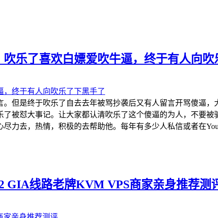
，吹乐了喜欢白嫖爱吹牛逼，终于有人向吹
言。但是终于吹乐了自去去年被骂抄袭后又有人留言开骂傻逼，
乐了被怼大事记。让大家都认清吹乐了这个傻逼的为人，不要被
力去，热情，积极的去帮助他。每年有多少人私信或者在YouTu
e CN2 GIA线路老牌KVM VPS商家亲身推荐测