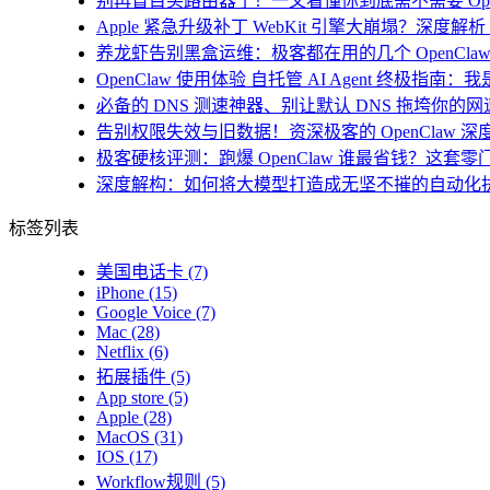
别再盲目买路由器了！一文看懂你到底需不需要 Open
Apple 紧急升级补丁 WebKit 引擎大崩塌？深度解析 i
养龙虾告别黑盒运维：极客都在用的几个 OpenClaw
OpenClaw 使用体验 自托管 AI Agent 终极指南
必备的 DNS 测速神器、别让默认 DNS 拖垮你的网速！
告别权限失效与旧数据！资深极客的 OpenClaw 深
极客硬核评测：跑爆 OpenClaw 谁最省钱？这套零
深度解构：如何将大模型打造成无坚不摧的自动化
标签列表
美国电话卡
(7)
iPhone
(15)
Google Voice
(7)
Mac
(28)
Netflix
(6)
拓展插件
(5)
App store
(5)
Apple
(28)
MacOS
(31)
IOS
(17)
Workflow规则
(5)