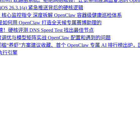
Wrt 软路由系统。拒绝网络瓶颈！让宽带彻底满血复活的 Open
OS 26.3.1(a) 紧急推送背后的硬核逻辑
 核心监控指令 深度拆解 OpenClaw 容器级健康巡检体系
：我是如何用 OpenClaw 打造全天候专属赛博助理的
硬核评测 DNS Speed Test 找出最佳节点
度调优与模型矩阵实战 OpenClaw 配置和遇到的问题
门槛“养虾”方案建议收藏、首个 OpenClaw 专属 AI 排行榜出
执行引擎