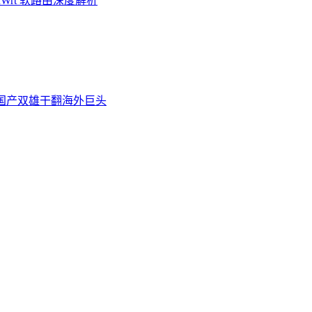
Wrt 软路由深度解析
炉，国产双雄干翻海外巨头