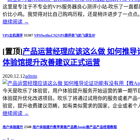
这里是专注于不专业的VPS服务器良心测评小站-吹乐了一直
价比小鸡。我觉得对比自己购鸡历程，还是稍许进步了一点点。.
继续阅读
→
VPS主机测评
35587
VPS
Netflix
CN2
VPS测评
奈飞
奶飞
原生IP
[置顶]
产品运营经理应该这么做 如何推导论证
体验馆提升改善建议正式运营
2020.12.12
admin
今天是吹乐了体验官，用户体验提升服务开始运营的第一期节
体验提升优化改进项目。吹乐了将通过试用你的服务或者产品
验官，提升收费建议范畴，如有类似需求的国家，企业或者个人开发者，
继续阅读
→
用户体验提升
2348
用户体验提升
教苹果做产品
教Apple做产品
产品经理教程
‹‹
1
››