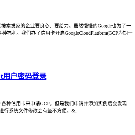
心比某些同样以搜索发家的企业要良心、要给力。虽然慢慢的Google也为了一
办了信用卡开启GoogleCloudPlatform(GCP为期一
用root用户密码登录
朋友都想办法去办各种信用卡来申请GCP。但是我们申请并添加实例后会发现
p工具进行系统文件修改会有些不方便。&...