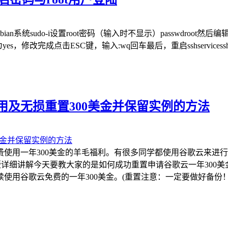
bian系统sudo-i设置root密码（输入时不显示）passwdroot然后编辑s
(no改为yes，修改完成点击ESC键，输入:wq回车最后，重启sshservicesshdres
用及无损重置300美金并保留实例的方法
用一年300美金的羊毛福利。有很多同学都使用谷歌云来进行轻
频版详细讲解今天要教大家的是如何成功重置申请谷歌云一年300
用谷歌云免费的一年300美金。(重置注意：一定要做好备份！一