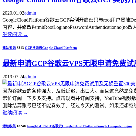
2020.01.02
admin
GoogleCloudPlatform谷歌云GCP实例开启密码与root用户登陆De
内容，并修改PermitRootLoginnoPasswordAuthenticationno
继续阅读
→
建站资源
3313
GCP
谷歌云
Google Cloud Platform
最新申请GCP谷歌云VPS无限申请免费试
2019.07.24
admin
因为谷歌云的各种强大，及低延迟，出口大。而且这竟然是免费使
帮忙订阅一下多多支持。点击观看并订阅支持，YouTube视
删除结算账号已经不能奏效了。经过今天的测试。如果还想继续使
继续阅读
→
活动收集
18248
Google
GCP
GCE
谷歌云
Google Cloud Platform
Google Compute Engine