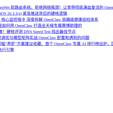
Wrt 软路由系统。拒绝网络瓶颈！让宽带彻底满血复活的 Open
OS 26.3.1(a) 紧急推送背后的硬核逻辑
 核心监控指令 深度拆解 OpenClaw 容器级健康巡检体系
：我是如何用 OpenClaw 打造全天候专属赛博助理的
硬核评测 DNS Speed Test 找出最佳节点
度调优与模型矩阵实战 OpenClaw 配置和遇到的问题
门槛“养虾”方案建议收藏、首个 OpenClaw 专属 AI 排行榜出
执行引擎