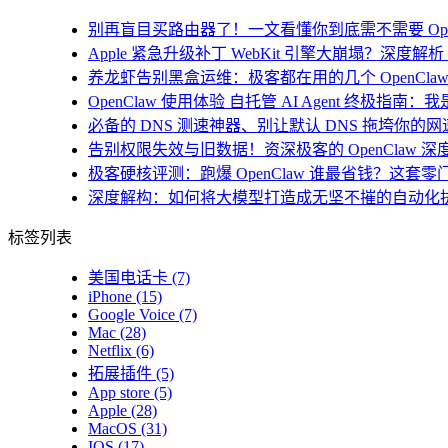
别再盲目买路由器了！一文看懂你到底需不需要 Open
Apple 紧急升级补丁 WebKit 引擎大崩塌？深度解析 i
养龙虾告别黑盒运维：极客都在用的几个 OpenClaw
OpenClaw 使用体验 自托管 AI Agent 终极指南
必备的 DNS 测速神器、别让默认 DNS 拖垮你的网速！
告别权限失效与旧数据！资深极客的 OpenClaw 深
极客硬核评测：跑爆 OpenClaw 谁最省钱？这套零
深度解构：如何将大模型打造成无坚不摧的自动化
标签列表
美国电话卡
(7)
iPhone
(15)
Google Voice
(7)
Mac
(28)
Netflix
(6)
拓展插件
(5)
App store
(5)
Apple
(28)
MacOS
(31)
IOS
(17)