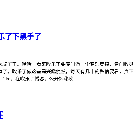
乐了下黑手了
大骗子了。哈哈。看来吹乐了要专门做一个专辑集锦，专门收录
骗了。吹乐了做这些是兴趣使然，每天有几十的私信要看，真正
be，在吹乐了博客，公开揭秘吹...
评