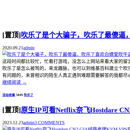
[置顶]
吹乐了是个大骗子，吹乐了最傻逼
2020.09.21
admin
这段时间都比较忙，忙着打游戏，没怎么上网站来看大家的留
吹乐了是怎么被骂的，来龙趣脉，也可以到维基百科建立个吹
有问题的，未曾相识的陌生人真正遇到难题需要解答的我都尽心尽
继续阅读
→
活动收集
5849
吹乐了
[置顶]
原生IP可看Netflix奈飞Hostdar
2023.12.23
admin
3 COMMENTS