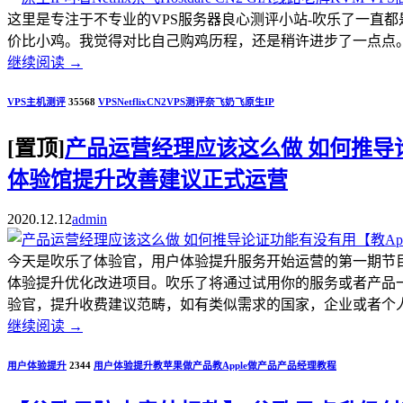
这里是专注于不专业的VPS服务器良心测评小站-吹乐了一直
价比小鸡。我觉得对比自己购鸡历程，还是稍许进步了一点点。.
继续阅读
→
VPS主机测评
35568
VPS
Netflix
CN2
VPS测评
奈飞
奶飞
原生IP
[置顶]
产品运营经理应该这么做 如何推导论证
体验馆提升改善建议正式运营
2020.12.12
admin
今天是吹乐了体验官，用户体验提升服务开始运营的第一期节
体验提升优化改进项目。吹乐了将通过试用你的服务或者产品
验官，提升收费建议范畴，如有类似需求的国家，企业或者个人开发者，
继续阅读
→
用户体验提升
2344
用户体验提升
教苹果做产品
教Apple做产品
产品经理教程