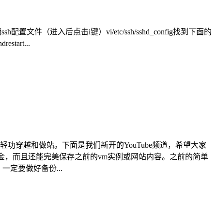
sh配置文件（进入后点击i键）vi/etc/ssh/sshd_config找到下面的
tart...
功穿越和做站。下面是我们新开的YouTube频道，希望大家
美金，而且还能完美保存之前的vm实例或网站内容。之前的简单
定要做好备份...