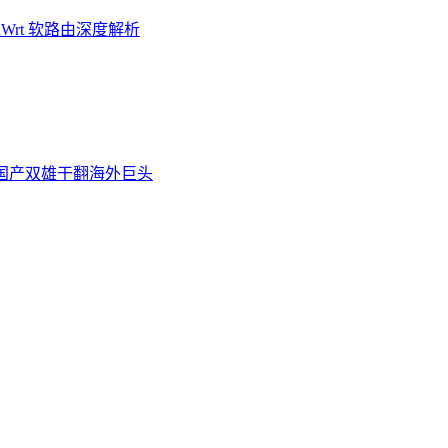
Wrt 软路由深度解析
炉，国产双雄干翻海外巨头