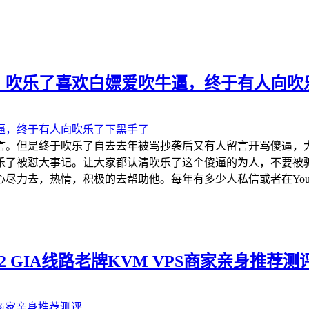
，吹乐了喜欢白嫖爱吹牛逼，终于有人向吹
言。但是终于吹乐了自去去年被骂抄袭后又有人留言开骂傻逼，
乐了被怼大事记。让大家都认清吹乐了这个傻逼的为人，不要被
力去，热情，积极的去帮助他。每年有多少人私信或者在YouTu
e CN2 GIA线路老牌KVM VPS商家亲身推荐测