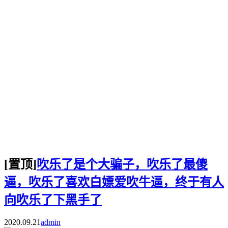
[置顶]
吹乐了是个大骗子，吹乐了最傻
逼，吹乐了喜欢白嫖爱吹牛逼，终于有人
向吹乐了下黑手了
2020.09.21
admin