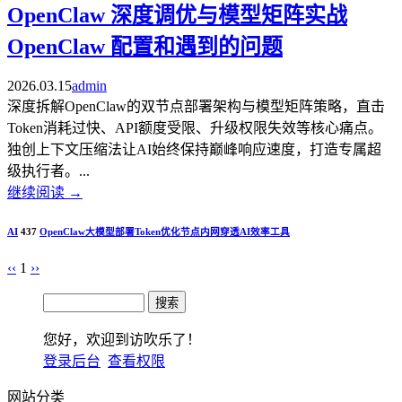
OpenClaw 深度调优与模型矩阵实战
OpenClaw 配置和遇到的问题
2026.03.15
admin
深度拆解OpenClaw的双节点部署架构与模型矩阵策略，直击
Token消耗过快、API额度受限、升级权限失效等核心痛点。
独创上下文压缩法让AI始终保持巅峰响应速度，打造专属超
级执行者。...
继续阅读
→
AI
437
OpenClaw
大模型部署
Token优化
节点内网穿透
AI效率工具
‹‹
1
››
您好，欢迎到访吹乐了！
登录后台
查看权限
网站分类