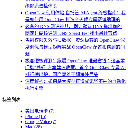
级健康巡检体系
OpenClaw 使用体验 自托管 AI Agent 终极指南：我
是如何用 OpenClaw 打造全天候专属赛博助理的
必备的 DNS 测速神器、别让默认 DNS 拖垮你的
网速！硬核评测 DNS Speed Test 找出最佳节点
告别权限失效与旧数据！资深极客的 OpenClaw 深
度调优与模型矩阵实战 OpenClaw 配置和遇到的问
题
极客硬核评测：跑爆 OpenClaw 谁最省钱？这套零
门槛“养虾”方案建议收藏、首个 OpenClaw 专属 AI
排行榜出炉，国产双雄干翻海外巨头
深度解构：如何将大模型打造成无坚不摧的自动化
执行引擎
标签列表
美国电话卡
(7)
iPhone
(15)
Google Voice
(7)
Mac
(28)