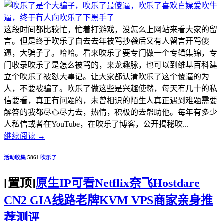
这段时间都比较忙，忙着打游戏，没怎么上网站来看大家的留
言。但是终于吹乐了自去去年被骂抄袭后又有人留言开骂傻
逼，大骗子了。哈哈。看来吹乐了要专门做一个专辑集锦，专
门收录吹乐了是怎么被骂的，来龙趣脉，也可以到维基百科建
立个吹乐了被怼大事记。让大家都认清吹乐了这个傻逼的为
人，不要被骗了。吹乐了做这些是兴趣使然，每天有几十的私
信要看，真正有问题的，未曾相识的陌生人真正遇到难题需要
解答的我都尽心尽力去，热情，积极的去帮助他。每年有多少
人私信或者在YouTube，在吹乐了博客，公开揭秘吹...
继续阅读
→
活动收集
5861
吹乐了
[置顶]
原生IP可看Netflix奈飞Hostdare
CN2 GIA线路老牌KVM VPS商家亲身推
荐测评