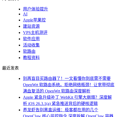
用户体验提升
AI
Apple苹果控
建站资源
VPS主机测评
软件应用
活动收集
软路由
教程资料
最近发表
别再盲目买路由器了！一文看懂你到底需不需要
OpenWrt 软路由系统。拒绝网络瓶颈！让宽带彻底
满血复活的 OpenWrt 软路由深度解析
Apple 紧急升级补丁 WebKit 引擎大崩塌？深度解
析 iOS 26.3.1(a) 紧急推送背后的硬核逻辑
养龙虾告别黑盒运维：极客都在用的几个
OpenClaw 核心监控指令 深度拆解 OpenClaw 容器