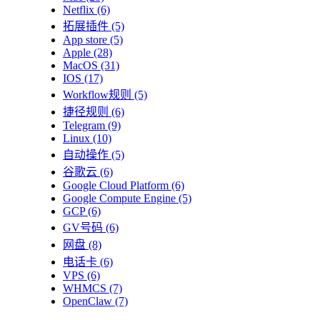
Netflix
(6)
拓展插件
(5)
App store
(5)
Apple
(28)
MacOS
(31)
IOS
(17)
Workflow规则
(5)
捷径规则
(6)
Telegram
(9)
Linux
(10)
自动操作
(5)
谷歌云
(6)
Google Cloud Platform
(6)
Google Compute Engine
(5)
GCP
(6)
GV号码
(6)
网盘
(8)
电话卡
(6)
VPS
(6)
WHMCS
(7)
OpenClaw
(7)