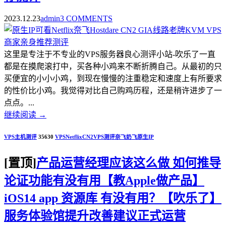
2023.12.23
admin
3 COMMENTS
这里是专注于不专业的VPS服务器良心测评小站-吹乐了一直
都是在摸爬滚打中，买各种小鸡来不断折腾自己。从最初的只
买便宜的小小小鸡，到现在慢慢的注重稳定和速度上有所要求
的性价比小鸡。我觉得对比自己购鸡历程，还是稍许进步了一
点点。...
继续阅读
→
VPS主机测评
35630
VPS
Netflix
CN2
VPS测评
奈飞
奶飞
原生IP
[置顶]
产品运营经理应该这么做 如何推导
论证功能有没有用【教Apple做产品】
iOS14 app 资源库 有没有用？【吹乐了】
服务体验馆提升改善建议正式运营