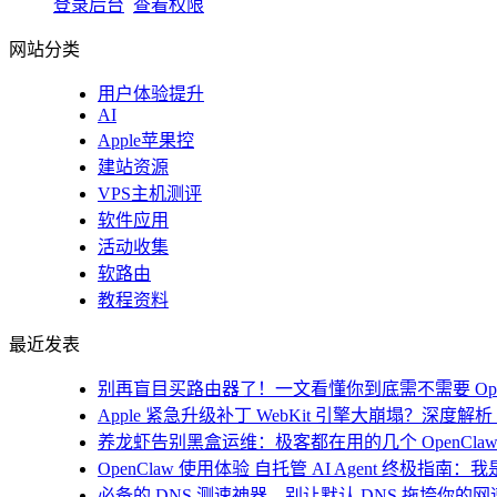
登录后台
查看权限
网站分类
用户体验提升
AI
Apple苹果控
建站资源
VPS主机测评
软件应用
活动收集
软路由
教程资料
最近发表
别再盲目买路由器了！一文看懂你到底需不需要 Open
Apple 紧急升级补丁 WebKit 引擎大崩塌？深度解析 i
养龙虾告别黑盒运维：极客都在用的几个 OpenClaw
OpenClaw 使用体验 自托管 AI Agent 终极指南
必备的 DNS 测速神器、别让默认 DNS 拖垮你的网速！