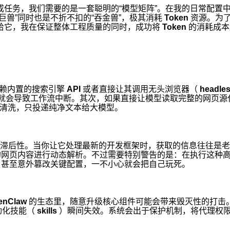
务，我们需要的是一套聪明的“模型矩阵”。在我的日常配置
巨兽”同时也是不折不扣的“吞金兽”，极其消耗
Token
资源。为
给它，我在保证整体工程质量的同时，成功将
Token
的消耗成本
赖内置的搜索引擎
API
或者直接让其调用无头浏览器（
headle
就会导致工作流中断。其次，如果直接让模型读取完整的网页源
清洗，只投递纯净文本给大模型。
滞后性。当你让它处理最新的开发框架时，获取的信息往往是老
鲜的网页内容进行动态解析。不过需要特别警告的是：在执行这种
，甚至意外篡改关键配置，一不小心就会把自己玩死。
enClaw
的生态里，随意升级核心组件可能会带来毁灭性的打击
动化技能（
skills
）瞬间失效。系统会出于保护机制，将代理权