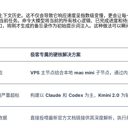
上下文历史。这不仅会导致它响应速度呈指数级变慢，更会让每
停当前任务。命令大模型将当前的所有核心逻辑、已完成进度和
口，将刚才生成的备忘录作为初始提示词注入。这种做法可以瞬
极客专属的硬核解决方案
险
VPS
主节点结合本地
mac mini
子节点，通过内
用严重超标
构建以
Claude
和
Codex
为主，
Kmini 2.0
为
数据
直接投喂最新官方文档链接供其深度解析，执行