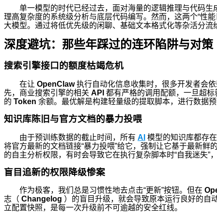
单一模型的时代已经过去，面对海量的逻辑推理与代码生成任
理高复杂度的系统级分析与底层代码编写。然而，这两个“性能
大模型。通过将低优先级的闲聊、基础文本格式化等杂活分流
深度避坑：那些年踩过的连环陷阱与对策
搜索引擎接口的额度枯竭危机
在让
OpenClaw
执行自动化信息收集时，很多开发者会依
先，商业搜索引擎的相关
API
都有严格的调用配额，一旦超标
的
Token
余额。最优解是构建轻量级的提取脚本，进行数据预
知识库陈旧与官方文档的暴力投喂
由于预训练数据的截止时间，所有
AI
模型的知识库都存在
将官方最新的文档链接“暴力投喂”给它，强制让它基于最新
的自主分析权限，有时会导致它在执行复杂脚本时“自我迷失”
盲目追新的权限降级惨案
作为极客，我们总是习惯性地去点击“更新”按钮。但在
Op
志（
Changelog
）的盲目升级，就会导致原本运行良好的自
立配置快照，是每一次升级前不可逾越的安全红线。