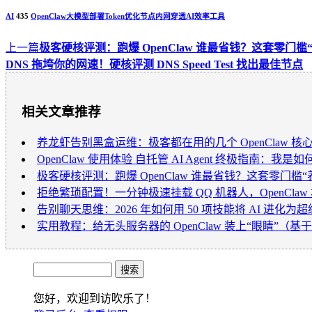
AI
435
OpenClaw
大模型部署
Token优化
节点内网穿透
AI效率工具
上一篇
极客硬核评测：跑爆 OpenClaw 谁最省钱？这套零门槛
DNS 拖垮你的网速！硬核评测 DNS Speed Test 找出最佳节点
相关文章推荐
养龙虾告别黑盒运维：极客都在用的几个 OpenClaw 核心
OpenClaw 使用体验 自托管 AI Agent 终极指南：我是
极客硬核评测：跑爆 OpenClaw 谁最省钱？这套零门槛“
拒绝繁琐配置！一分钟极速挂载 QQ 机器人，OpenCla
告别聊天思维：2026 年如何用 50 项技能将 AI 进化为
实用教程：给无头服务器的 OpenClaw 装上“眼睛”（基于 D
您好，欢迎到访吹乐了！