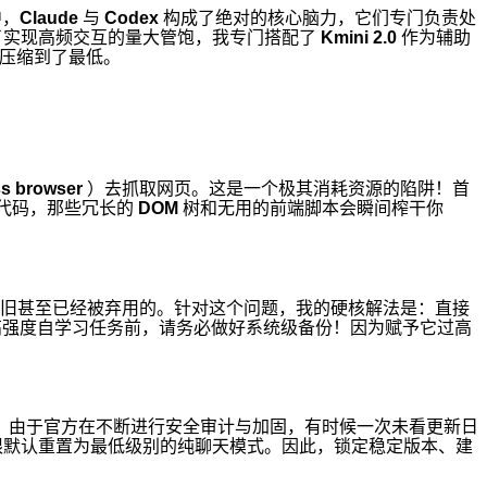
中，
Claude
与
Codex
构成了绝对的核心脑力，它们专门负责处
了实现高频交互的量大管饱，我专门搭配了
Kmini 2.0
作为辅助
压缩到了最低。
ss browser
）去抓取网页。这是一个极其消耗资源的陷阱！首
代码，那些冗长的
DOM
树和无用的前端脚本会瞬间榨干你
旧甚至已经被弃用的。针对这个问题，我的硬核解法是：直接
高强度自学习任务前，请务必做好系统级备份！因为赋予它过高
。由于官方在不断进行安全审计与加固，有时候一次未看更新日
限默认重置为最低级别的纯聊天模式。因此，锁定稳定版本、建