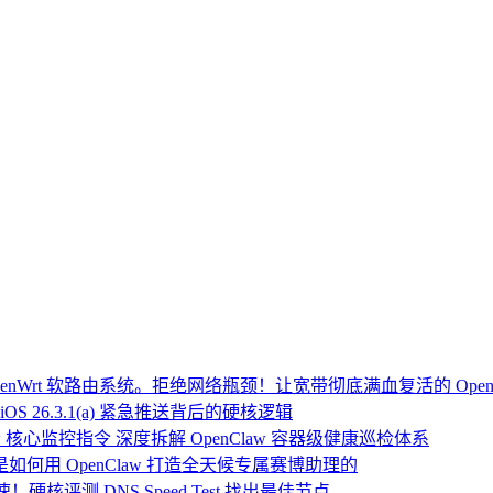
Wrt 软路由系统。拒绝网络瓶颈！让宽带彻底满血复活的 Open
OS 26.3.1(a) 紧急推送背后的硬核逻辑
 核心监控指令 深度拆解 OpenClaw 容器级健康巡检体系
：我是如何用 OpenClaw 打造全天候专属赛博助理的
硬核评测 DNS Speed Test 找出最佳节点