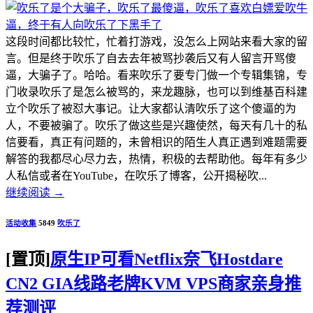
这段时间都比较忙，忙着打游戏，没怎么上网站来看大家的留
言。但是终于吹乐了自去去年被骂抄袭后又有人留言开骂傻
逼，大骗子了。哈哈。看来吹乐了要专门做一个专辑集锦，专
门收录吹乐了是怎么被骂的，来龙趣脉，也可以到维基百科建
立个吹乐了被怼大事记。让大家都认清吹乐了这个傻逼的为
人，不要被骗了。吹乐了做这些是兴趣使然，每天有几十的私
信要看，真正有问题的，未曾相识的陌生人真正遇到难题需要
解答的我都尽心尽力去，热情，积极的去帮助他。每年有多少
人私信或者在YouTube，在吹乐了博客，公开揭秘吹...
继续阅读
→
活动收集
5849
吹乐了
[置顶]
原生IP可看Netflix奈飞Hostdare
CN2 GIA线路老牌KVM VPS商家亲身推
荐测评