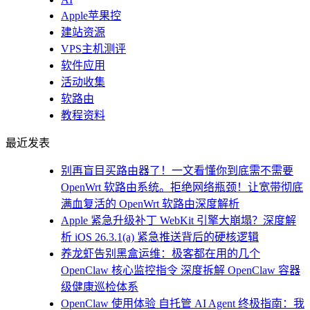
Apple苹果控
建站资源
VPS主机测评
软件应用
活动收集
软路由
教程资料
最近发表
别再盲目买路由器了！一文看懂你到底需不需要
OpenWrt 软路由系统。拒绝网络瓶颈！让宽带彻底
满血复活的 OpenWrt 软路由深度解析
Apple 紧急升级补丁 WebKit 引擎大崩塌？深度解
析 iOS 26.3.1(a) 紧急推送背后的硬核逻辑
养龙虾告别黑盒运维：极客都在用的几个
OpenClaw 核心监控指令 深度拆解 OpenClaw 容器
级健康巡检体系
OpenClaw 使用体验 自托管 AI Agent 终极指南：我