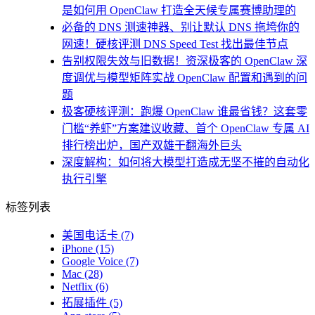
是如何用 OpenClaw 打造全天候专属赛博助理的
必备的 DNS 测速神器、别让默认 DNS 拖垮你的
网速！硬核评测 DNS Speed Test 找出最佳节点
告别权限失效与旧数据！资深极客的 OpenClaw 深
度调优与模型矩阵实战 OpenClaw 配置和遇到的问
题
极客硬核评测：跑爆 OpenClaw 谁最省钱？这套零
门槛“养虾”方案建议收藏、首个 OpenClaw 专属 AI
排行榜出炉，国产双雄干翻海外巨头
深度解构：如何将大模型打造成无坚不摧的自动化
执行引擎
标签列表
美国电话卡
(7)
iPhone
(15)
Google Voice
(7)
Mac
(28)
Netflix
(6)
拓展插件
(5)