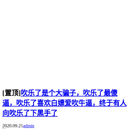
[置顶]
吹乐了是个大骗子，吹乐了最傻
逼，吹乐了喜欢白嫖爱吹牛逼，终于有人
向吹乐了下黑手了
2020.09.21
admin