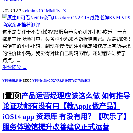
2023.12.23
admin
3 COMMENTS
这里是专注于不专业的VPS服务器良心测评小站-吹乐了一直
都是在摸爬滚打中，买各种小鸡来不断折腾自己。从最初的只
买便宜的小小小鸡，到现在慢慢的注重稳定和速度上有所要求
的性价比小鸡。我觉得对比自己购鸡历程，还是稍许进步了一
点点。...
继续阅读
→
VPS主机测评
35565
VPS
Netflix
CN2
VPS测评
奈飞
奶飞
原生IP
[置顶]
产品运营经理应该这么做 如何推导
论证功能有没有用【教Apple做产品】
iOS14 app 资源库 有没有用？【吹乐了】
服务体验馆提升改善建议正式运营