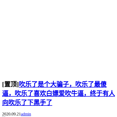
[置顶]
吹乐了是个大骗子，吹乐了最傻
逼，吹乐了喜欢白嫖爱吹牛逼，终于有人
向吹乐了下黑手了
2020.09.21
admin