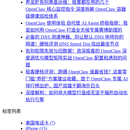
养龙虾告别黑盒运维：极客都在用的几个
OpenClaw 核心监控指令 深度拆解 OpenClaw 容器
级健康巡检体系
OpenClaw 使用体验 自托管 AI Agent 终极指南：我
是如何用 OpenClaw 打造全天候专属赛博助理的
必备的 DNS 测速神器、别让默认 DNS 拖垮你的
网速！硬核评测 DNS Speed Test 找出最佳节点
告别权限失效与旧数据！资深极客的 OpenClaw 深
度调优与模型矩阵实战 OpenClaw 配置和遇到的问
题
极客硬核评测：跑爆 OpenClaw 谁最省钱？这套零
门槛“养虾”方案建议收藏、首个 OpenClaw 专属 AI
排行榜出炉，国产双雄干翻海外巨头
深度解构：如何将大模型打造成无坚不摧的自动化
执行引擎
标签列表
美国电话卡
(7)
iPhone
(15)