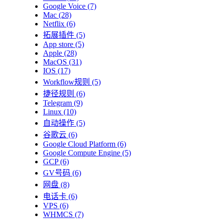
Google Voice
(7)
Mac
(28)
Netflix
(6)
拓展插件
(5)
App store
(5)
Apple
(28)
MacOS
(31)
IOS
(17)
Workflow规则
(5)
捷径规则
(6)
Telegram
(9)
Linux
(10)
自动操作
(5)
谷歌云
(6)
Google Cloud Platform
(6)
Google Compute Engine
(5)
GCP
(6)
GV号码
(6)
网盘
(8)
电话卡
(6)
VPS
(6)
WHMCS
(7)