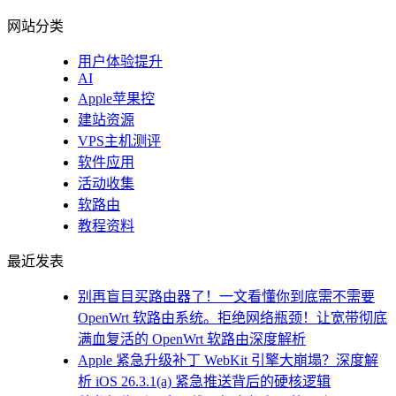
网站分类
用户体验提升
AI
Apple苹果控
建站资源
VPS主机测评
软件应用
活动收集
软路由
教程资料
最近发表
别再盲目买路由器了！一文看懂你到底需不需要
OpenWrt 软路由系统。拒绝网络瓶颈！让宽带彻底
满血复活的 OpenWrt 软路由深度解析
Apple 紧急升级补丁 WebKit 引擎大崩塌？深度解
析 iOS 26.3.1(a) 紧急推送背后的硬核逻辑