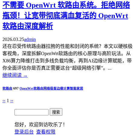
不需要 OpenWrt 软路由系统。拒绝网络
瓶颈！让宽带彻底满血复活的 OpenWrt
软路由深度解析
2026.03.25
admin
还在忍受传统路由器拉胯的性能和封闭的系统？本文以硬核极
客视角，深度拆解OpenWrt软路由的核心原理与高阶玩法。从
X86算力降维打击到多线负载均衡，再到AI边缘计算赋能，带
你全面评估你是否真正需要这台“超级网络引擎”。...
继续阅读
→
软路由
697
OpenWrt
软路由
网络极客
边缘计算
智能家居
‹‹
1
››
您好，欢迎到访吹乐了！
登录后台
查看权限