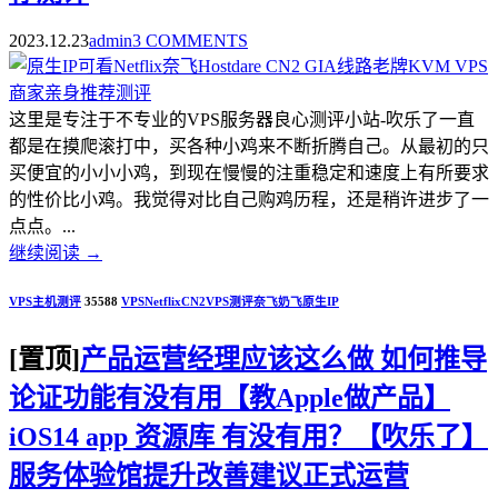
2023.12.23
admin
3 COMMENTS
这里是专注于不专业的VPS服务器良心测评小站-吹乐了一直
都是在摸爬滚打中，买各种小鸡来不断折腾自己。从最初的只
买便宜的小小小鸡，到现在慢慢的注重稳定和速度上有所要求
的性价比小鸡。我觉得对比自己购鸡历程，还是稍许进步了一
点点。...
继续阅读
→
VPS主机测评
35588
VPS
Netflix
CN2
VPS测评
奈飞
奶飞
原生IP
[置顶]
产品运营经理应该这么做 如何推导
论证功能有没有用【教Apple做产品】
iOS14 app 资源库 有没有用？【吹乐了】
服务体验馆提升改善建议正式运营