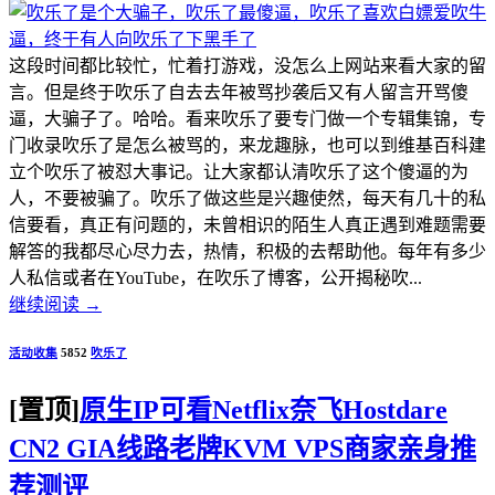
这段时间都比较忙，忙着打游戏，没怎么上网站来看大家的留
言。但是终于吹乐了自去去年被骂抄袭后又有人留言开骂傻
逼，大骗子了。哈哈。看来吹乐了要专门做一个专辑集锦，专
门收录吹乐了是怎么被骂的，来龙趣脉，也可以到维基百科建
立个吹乐了被怼大事记。让大家都认清吹乐了这个傻逼的为
人，不要被骗了。吹乐了做这些是兴趣使然，每天有几十的私
信要看，真正有问题的，未曾相识的陌生人真正遇到难题需要
解答的我都尽心尽力去，热情，积极的去帮助他。每年有多少
人私信或者在YouTube，在吹乐了博客，公开揭秘吹...
继续阅读
→
活动收集
5852
吹乐了
[置顶]
原生IP可看Netflix奈飞Hostdare
CN2 GIA线路老牌KVM VPS商家亲身推
荐测评