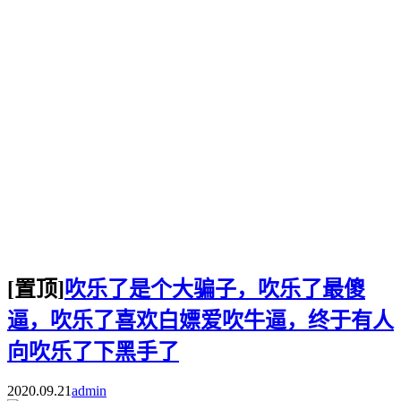
[置顶]
吹乐了是个大骗子，吹乐了最傻
逼，吹乐了喜欢白嫖爱吹牛逼，终于有人
向吹乐了下黑手了
2020.09.21
admin