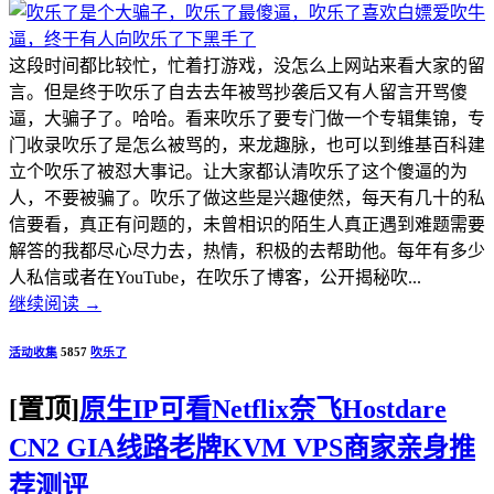
这段时间都比较忙，忙着打游戏，没怎么上网站来看大家的留
言。但是终于吹乐了自去去年被骂抄袭后又有人留言开骂傻
逼，大骗子了。哈哈。看来吹乐了要专门做一个专辑集锦，专
门收录吹乐了是怎么被骂的，来龙趣脉，也可以到维基百科建
立个吹乐了被怼大事记。让大家都认清吹乐了这个傻逼的为
人，不要被骗了。吹乐了做这些是兴趣使然，每天有几十的私
信要看，真正有问题的，未曾相识的陌生人真正遇到难题需要
解答的我都尽心尽力去，热情，积极的去帮助他。每年有多少
人私信或者在YouTube，在吹乐了博客，公开揭秘吹...
继续阅读
→
活动收集
5857
吹乐了
[置顶]
原生IP可看Netflix奈飞Hostdare
CN2 GIA线路老牌KVM VPS商家亲身推
荐测评