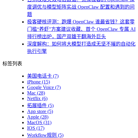
度调优与模型矩阵实战 OpenClaw 配置和遇到的问
题
极客硬核评测：跑爆 OpenClaw 谁最省钱？这套零
门槛“养虾”方案建议收藏、首个 OpenClaw 专属 AI
排行榜出炉，国产双雄干翻海外巨头
深度解构：如何将大模型打造成无坚不摧的自动化
执行引擎
标签列表
美国电话卡
(7)
iPhone
(15)
Google Voice
(7)
Mac
(28)
Netflix
(6)
拓展插件
(5)
App store
(5)
Apple
(28)
MacOS
(31)
IOS
(17)
Workflow规则
(5)