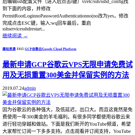
后编辑ssh配置文件（进入后点击i键）vi/etc/ssh/sshd_config找
到下面的内容，并修改
PermitRootLoginnoPasswordAuthenticationno(no改为yes，修改
完成点击ESC键，输入:wq回车最后，重启
sshservicesshdrestart...
继续阅读
→
建站资源
3315
GCP
谷歌云
Google Cloud Platform
最新申请GCP谷歌云VPS无限申请免费试
用及无损重置300美金并保留实例的方法
2019.07.24
admin
因为谷歌云的各种强大，及低延迟，出口大。而且这竟然是免
费使用一年300美金的羊毛福利。有很多同学都使用谷歌云来
进行轻功穿越和做站。下面是我们新开的YouTube频道，希望
大家帮忙订阅一下多多支持。点击观看并订阅支持，YouTube