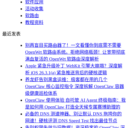
软件应用
活动收集
软路由
教程资料
最近发表
别再盲目买路由器了！一文看懂你到底需不需要
OpenWrt 软路由系统。拒绝网络瓶颈！让宽带彻底
满血复活的 OpenWrt 软路由深度解析
Apple 紧急升级补丁 WebKit 引擎大崩塌？深度解
析 iOS 26.3.1(a) 紧急推送背后的硬核逻辑
养龙虾告别黑盒运维：极客都在用的几个
OpenClaw 核心监控指令 深度拆解 OpenClaw 容器
级健康巡检体系
OpenClaw 使用体验 自托管 AI Agent 终极指南：我
是如何用 OpenClaw 打造全天候专属赛博助理的
必备的 DNS 测速神器、别让默认 DNS 拖垮你的
网速！硬核评测 DNS Speed Test 找出最佳节点
告别权限失效与旧数据！资深极客的 OpenClaw 深