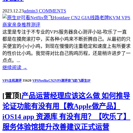
2023.12.23
admin
3 COMMENTS
这里是专注于不专业的VPS服务器良心测评小站-吹乐了一直
都是在摸爬滚打中，买各种小鸡来不断折腾自己。从最初的只
买便宜的小小小鸡，到现在慢慢的注重稳定和速度上有所要求
的性价比小鸡。我觉得对比自己购鸡历程，还是稍许进步了一
点点。...
继续阅读
→
VPS主机测评
35620
VPS
Netflix
CN2
VPS测评
奈飞
奶飞
原生IP
[置顶]
产品运营经理应该这么做 如何推导
论证功能有没有用【教Apple做产品】
iOS14 app 资源库 有没有用？【吹乐了】
服务体验馆提升改善建议正式运营