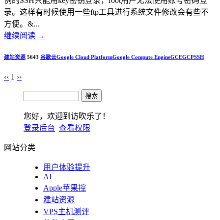
例的SSH只能用key密钥登录，root用户无法使用账号密码登
录。这样有时候使用一些ftp工具进行系统文件修改会有些不
方便。&...
继续阅读
→
建站资源
5643
谷歌云
Google Cloud Platform
Google Compute Engine
GCE
GCP
SSH
‹‹
1
››
您好，欢迎到访吹乐了！
登录后台
查看权限
网站分类
用户体验提升
AI
Apple苹果控
建站资源
VPS主机测评