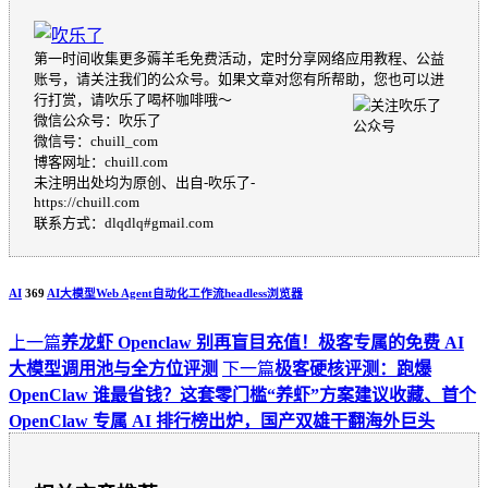
第一时间收集更多薅羊毛免费活动，定时分享网络应用教程、公益
账号，请关注我们的公众号。如果文章对您有所帮助，您也可以进
行打赏，请吹乐了喝杯咖啡哦～
微信公众号：吹乐了
微信号：chuill_com
博客网址：chuill.com
未注明出处均为原创、出自-吹乐了-
https://chuill.com
联系方式：dlqdlq#gmail.com
AI
369
AI大模型
Web Agent
自动化工作流
headless浏览器
上一篇
养龙虾 Openclaw 别再盲目充值！极客专属的免费 AI
大模型调用池与全方位评测
下一篇
极客硬核评测：跑爆
OpenClaw 谁最省钱？这套零门槛“养虾”方案建议收藏、首个
OpenClaw 专属 AI 排行榜出炉，国产双雄干翻海外巨头