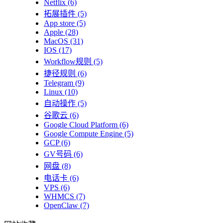
Netflix
(6)
拓展插件
(5)
App store
(5)
Apple
(28)
MacOS
(31)
IOS
(17)
Workflow规则
(5)
捷径规则
(6)
Telegram
(9)
Linux
(10)
自动操作
(5)
谷歌云
(6)
Google Cloud Platform
(6)
Google Compute Engine
(5)
GCP
(6)
GV号码
(6)
网盘
(8)
电话卡
(6)
VPS
(6)
WHMCS
(7)
OpenClaw
(7)