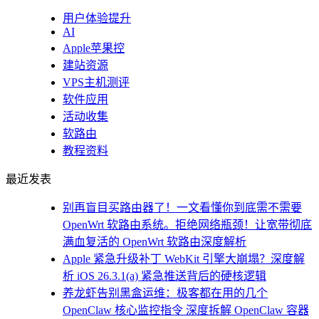
用户体验提升
AI
Apple苹果控
建站资源
VPS主机测评
软件应用
活动收集
软路由
教程资料
最近发表
别再盲目买路由器了！一文看懂你到底需不需要
OpenWrt 软路由系统。拒绝网络瓶颈！让宽带彻底
满血复活的 OpenWrt 软路由深度解析
Apple 紧急升级补丁 WebKit 引擎大崩塌？深度解
析 iOS 26.3.1(a) 紧急推送背后的硬核逻辑
养龙虾告别黑盒运维：极客都在用的几个
OpenClaw 核心监控指令 深度拆解 OpenClaw 容器