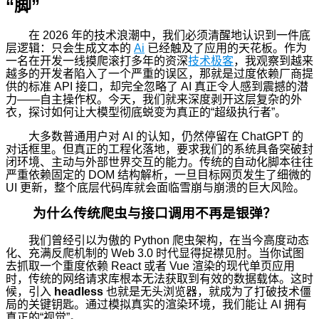
“脚”
在 2026 年的技术浪潮中，我们必须清醒地认识到一件底
层逻辑：只会生成文本的
Ai
已经触及了应用的天花板。作为
一名在开发一线摸爬滚打多年的资深
技术极客
，我观察到越来
越多的开发者陷入了一个严重的误区，那就是过度依赖厂商提
供的标准 API 接口，却完全忽略了 AI 真正令人感到震撼的潜
力——自主操作权。今天，我们就来深度剥开这层复杂的外
衣，探讨如何让大模型彻底蜕变为真正的“超级执行者”。
大多数普通用户对 AI 的认知，仍然停留在 ChatGPT 的
对话框里。但真正的工程化落地，要求我们的系统具备突破封
闭环境、主动与外部世界交互的能力。传统的自动化脚本往往
严重依赖固定的 DOM 结构解析，一旦目标网页发生了细微的
UI 更新，整个底层代码库就会面临雪崩与崩溃的巨大风险。
为什么传统爬虫与接口调用不再是银弹？
我们曾经引以为傲的 Python 爬虫架构，在当今高度动态
化、充满反爬机制的 Web 3.0 时代显得捉襟见肘。当你试图
去抓取一个重度依赖 React 或者 Vue 渲染的现代单页应用
时，传统的网络请求库根本无法获取到有效的数据载体。这时
候，引入
headless
也就是无头浏览器，就成为了打破技术僵
局的关键钥匙。通过模拟真实的渲染环境，我们能让 AI 拥有
真正的“视觉”。