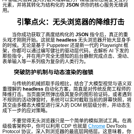
元素，并将其转化为结构化的
JSON
供你的核心服务无缝调
用。
引擎点火：无头浏览器的降维打击
当你成功获取了高度结构化的
JSON
指令后，真正的重
头戏才刚刚开始。这就是
headless
无头浏览器开始大显身手
的时候。无论是基于 Puppeteer 还是新一代的 Playwright 框
架，你都可以通过编写健壮的驱动层代码，去解析 AI 下发的
那些指令，并在用户完全无感知的后台静默完成点击、滑动、
表单输入等一系列极为复杂的人类行为。
突破防护机制与动态渲染的枷锁
与传统的机械抓取手段相比，结合了大模型视觉与语义双
重理解的
headless
自动化方案，简直是对传统反爬工程师的
降维打击。当页面突然弹出极其复杂的图形验证码，或者遇到
不规则的活动弹窗时，系统可以实时截取当前的屏幕快照，将
其交由多模态大模型进行深入的 DOM 树层级分析，并动态生
成下一步的应对策略。
不要觉得无头浏览器只是一个简单的模拟测试工具。在高
级极客架构中，你可以利用 CDP 也就是
Chrome
DevTools
Protocol 协议，深入到浏览器的最底层网络层。这意味着，你