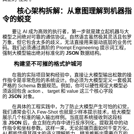
核心架构拆解：从意图理解到机器指
令的蜕变
要让 AI 成为高效的执行者，第一步就是建立起机器与大
模型之间绝对可靠的通信协议。自然语言虽然极其灵活且包罗
万象，但它包含太多的歧义，无法直接用来驱动底层的业务代
码。我们必须通过高阶的 Prompt Engineering 提示词工程，
强制大模型输出绝对标准化的
JSON
数据结构。
构建坚不可摧的格式护城河
在我的实际项目架构经验中，直接让大模型输出松散的操
作指令是非常危险的系统设计。你必须为大模型定义一套极其
严格的 Schema 数据规范。例如，你可以硬性规定大模型必
须返回包含 action 、 target 和 value 这三个核心字段
的
JSON
对象。
在具体的工程实践中，为了防止大模型产生可怕的幻觉，
我们通常会引入 Few-Shot 也就是少样本提示技术，给大模型
展示几个标准的输入输出样例。当底层系统接收到这段标
准
JSON
后，会立刻在内存中进行反序列化，提取其中的动
作指令和坐标参数。这样一来，无论前端页面如何千变万化，
AI 都能凭借其强大的语义理解能力，精准推断出需要交互的