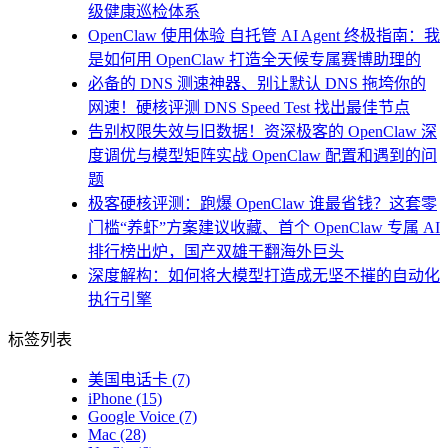
级健康巡检体系
OpenClaw 使用体验 自托管 AI Agent 终极指南：我
是如何用 OpenClaw 打造全天候专属赛博助理的
必备的 DNS 测速神器、别让默认 DNS 拖垮你的
网速！硬核评测 DNS Speed Test 找出最佳节点
告别权限失效与旧数据！资深极客的 OpenClaw 深
度调优与模型矩阵实战 OpenClaw 配置和遇到的问
题
极客硬核评测：跑爆 OpenClaw 谁最省钱？这套零
门槛“养虾”方案建议收藏、首个 OpenClaw 专属 AI
排行榜出炉，国产双雄干翻海外巨头
深度解构：如何将大模型打造成无坚不摧的自动化
执行引擎
标签列表
美国电话卡
(7)
iPhone
(15)
Google Voice
(7)
Mac
(28)