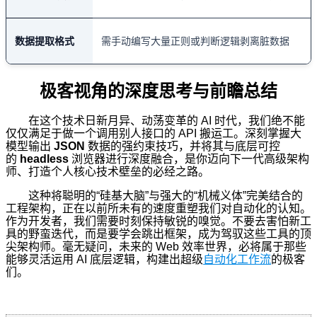
数据提取格式
需手动编写大量正则或判断逻辑剥离脏数据
极客视角的深度思考与前瞻总结
在这个技术日新月异、动荡变革的 AI 时代，我们绝不能
仅仅满足于做一个调用别人接口的 API 搬运工。深刻掌握大
模型输出
JSON
数据的强约束技巧，并将其与底层可控
的
headless
浏览器进行深度融合，是你迈向下一代高级架构
师、打造个人核心技术壁垒的必经之路。
这种将聪明的“硅基大脑”与强大的“机械义体”完美结合的
工程架构，正在以前所未有的速度重塑我们对自动化的认知。
作为开发者，我们需要时刻保持敏锐的嗅觉。不要去害怕新工
具的野蛮迭代，而是要学会跳出框架，成为驾驭这些工具的顶
尖架构师。毫无疑问，未来的 Web 效率世界，必将属于那些
能够灵活运用 AI 底层逻辑，构建出超级
自动化工作流
的极客
们。