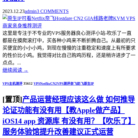
2023.12.23
admin
3 COMMENTS
这里是专注于不专业的VPS服务器良心测评小站-吹乐了一直
都是在摸爬滚打中，买各种小鸡来不断折腾自己。从最初的只
买便宜的小小小鸡，到现在慢慢的注重稳定和速度上有所要求
的性价比小鸡。我觉得对比自己购鸡历程，还是稍许进步了一
点点。...
继续阅读
→
VPS主机测评
35612
VPS
Netflix
CN2
VPS测评
奈飞
奶飞
原生IP
[置顶]
产品运营经理应该这么做 如何推导
论证功能有没有用【教Apple做产品】
iOS14 app 资源库 有没有用？【吹乐了】
服务体验馆提升改善建议正式运营