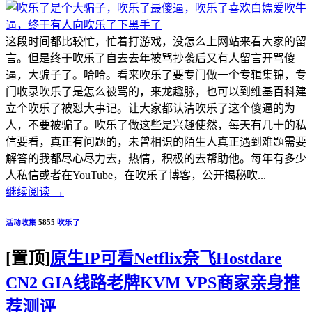
这段时间都比较忙，忙着打游戏，没怎么上网站来看大家的留
言。但是终于吹乐了自去去年被骂抄袭后又有人留言开骂傻
逼，大骗子了。哈哈。看来吹乐了要专门做一个专辑集锦，专
门收录吹乐了是怎么被骂的，来龙趣脉，也可以到维基百科建
立个吹乐了被怼大事记。让大家都认清吹乐了这个傻逼的为
人，不要被骗了。吹乐了做这些是兴趣使然，每天有几十的私
信要看，真正有问题的，未曾相识的陌生人真正遇到难题需要
解答的我都尽心尽力去，热情，积极的去帮助他。每年有多少
人私信或者在YouTube，在吹乐了博客，公开揭秘吹...
继续阅读
→
活动收集
5855
吹乐了
[置顶]
原生IP可看Netflix奈飞Hostdare
CN2 GIA线路老牌KVM VPS商家亲身推
荐测评