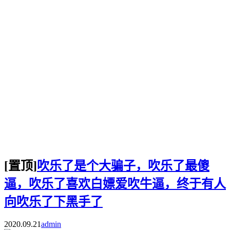
[置顶]
吹乐了是个大骗子，吹乐了最傻
逼，吹乐了喜欢白嫖爱吹牛逼，终于有人
向吹乐了下黑手了
2020.09.21
admin