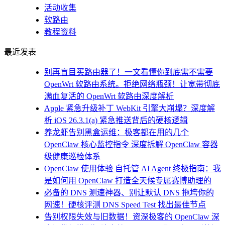
活动收集
软路由
教程资料
最近发表
别再盲目买路由器了！一文看懂你到底需不需要
OpenWrt 软路由系统。拒绝网络瓶颈！让宽带彻底
满血复活的 OpenWrt 软路由深度解析
Apple 紧急升级补丁 WebKit 引擎大崩塌？深度解
析 iOS 26.3.1(a) 紧急推送背后的硬核逻辑
养龙虾告别黑盒运维：极客都在用的几个
OpenClaw 核心监控指令 深度拆解 OpenClaw 容器
级健康巡检体系
OpenClaw 使用体验 自托管 AI Agent 终极指南：我
是如何用 OpenClaw 打造全天候专属赛博助理的
必备的 DNS 测速神器、别让默认 DNS 拖垮你的
网速！硬核评测 DNS Speed Test 找出最佳节点
告别权限失效与旧数据！资深极客的 OpenClaw 深