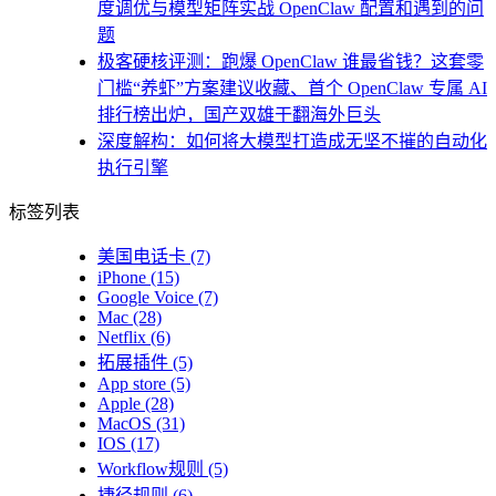
度调优与模型矩阵实战 OpenClaw 配置和遇到的问
题
极客硬核评测：跑爆 OpenClaw 谁最省钱？这套零
门槛“养虾”方案建议收藏、首个 OpenClaw 专属 AI
排行榜出炉，国产双雄干翻海外巨头
深度解构：如何将大模型打造成无坚不摧的自动化
执行引擎
标签列表
美国电话卡
(7)
iPhone
(15)
Google Voice
(7)
Mac
(28)
Netflix
(6)
拓展插件
(5)
App store
(5)
Apple
(28)
MacOS
(31)
IOS
(17)
Workflow规则
(5)
捷径规则
(6)