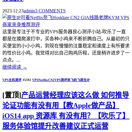
2023.12.23
admin
3 COMMENTS
这里是专注于不专业的VPS服务器良心测评小站-吹乐了一直
都是在摸爬滚打中，买各种小鸡来不断折腾自己。从最初的只
买便宜的小小小鸡，到现在慢慢的注重稳定和速度上有所要求
的性价比小鸡。我觉得对比自己购鸡历程，还是稍许进步了一
点点。...
继续阅读
→
VPS主机测评
35592
VPS
Netflix
CN2
VPS测评
奈飞
奶飞
原生IP
[置顶]
产品运营经理应该这么做 如何推导
论证功能有没有用【教Apple做产品】
iOS14 app 资源库 有没有用？【吹乐了】
服务体验馆提升改善建议正式运营