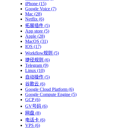
iPhone
(15)
Google Voice
(7)
Mac
(28)
Netflix
(6)
拓展插件
(5)
App store
(5)
Apple
(28)
MacOS
(31)
IOS
(17)
Workflow规则
(5)
捷径规则
(6)
Telegram
(9)
Linux
(10)
自动操作
(5)
谷歌云
(6)
Google Cloud Platform
(6)
Google Compute Engine
(5)
GCP
(6)
GV号码
(6)
网盘
(8)
电话卡
(6)
VPS
(6)