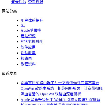
登录后台
查看权限
网站分类
用户体验提升
AI
Apple苹果控
建站资源
VPS主机测评
软件应用
活动收集
软路由
教程资料
最近发表
别再盲目买路由器了！一文看懂你到底需不需要
OpenWrt 软路由系统。拒绝网络瓶颈！让宽带彻底
满血复活的 OpenWrt 软路由深度解析
Apple 紧急升级补丁 WebKit 引擎大崩塌？深度解