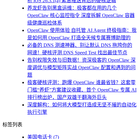
析 iOS 26.3.1(a) 紧急推送背后的硬核逻辑
养龙虾告别黑盒运维：极客都在用的几个
OpenClaw 核心监控指令 深度拆解 OpenClaw 容器
级健康巡检体系
OpenClaw 使用体验 自托管 AI Agent 终极指南：我
是如何用 OpenClaw 打造全天候专属赛博助理的
必备的 DNS 测速神器、别让默认 DNS 拖垮你的
网速！硬核评测 DNS Speed Test 找出最佳节点
告别权限失效与旧数据！资深极客的 OpenClaw 深
度调优与模型矩阵实战 OpenClaw 配置和遇到的问
题
极客硬核评测：跑爆 OpenClaw 谁最省钱？这套零
门槛“养虾”方案建议收藏、首个 OpenClaw 专属 AI
排行榜出炉，国产双雄干翻海外巨头
深度解构：如何将大模型打造成无坚不摧的自动化
执行引擎
标签列表
美国电话卡
(7)