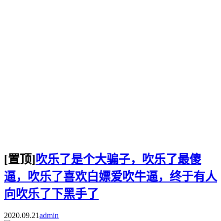
[置顶]
吹乐了是个大骗子，吹乐了最傻
逼，吹乐了喜欢白嫖爱吹牛逼，终于有人
向吹乐了下黑手了
2020.09.21
admin