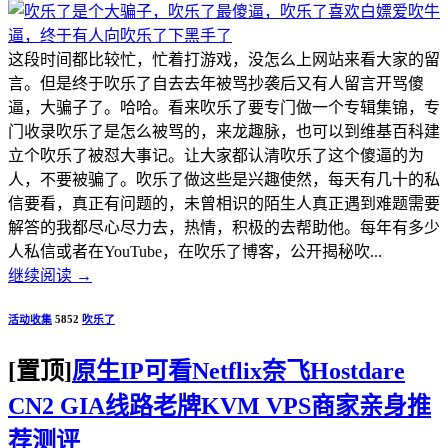
这段时间都比较忙，忙着打游戏，没怎么上网站来看大家的留
言。但是终于吹乐了自去去年被骂抄袭后又有人留言开骂傻
逼，大骗子了。哈哈。看来吹乐了要专门做一个专辑集锦，专
门收录吹乐了是怎么被骂的，来龙趣脉，也可以到维基百科建
立个吹乐了被怼大事记。让大家都认清吹乐了这个傻逼的为
人，不要被骗了。吹乐了做这些是兴趣使然，每天有几十的私
信要看，真正有问题的，未曾相识的陌生人真正遇到难题需要
解答的我都尽心尽力去，热情，积极的去帮助他。每年有多少
人私信或者在YouTube，在吹乐了博客，公开揭秘吹...
继续阅读
→
活动收集
5852
吹乐了
[置顶]
原生IP可看Netflix奈飞Hostdare
CN2 GIA线路老牌KVM VPS商家亲身推
荐测评