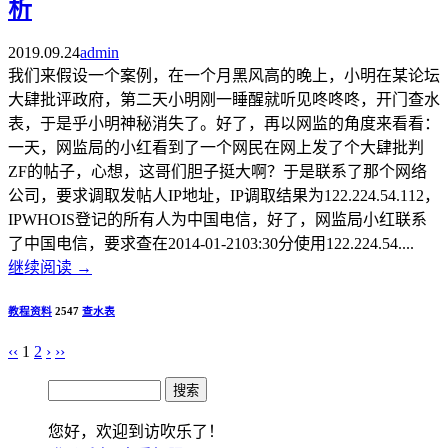
析
2019.09.24
admin
我们来假设一个案例，在一个月黑风高的晚上，小明在某论坛
大肆批评政府，第二天小明刚一睡醒就听见咚咚咚，开门查水
表，于是乎小明神秘消失了。好了，再以网监的角度来看看：
一天，网监局的小红看到了一个网民在网上发了个大肆批判
ZF的帖子，心想，这哥们胆子挺大啊？于是联系了那个网络
公司，要求调取发帖人IP地址，IP调取结果为122.224.54.112，
IPWHOIS登记的所有人为中国电信，好了，网监局小红联系
了中国电信，要求查在2014-01-2103:30分使用122.224.54....
继续阅读
→
教程资料
2547
查水表
‹‹
1
2
›
››
您好，欢迎到访吹乐了！