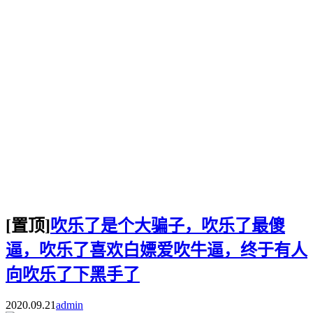
[置顶]
吹乐了是个大骗子，吹乐了最傻
逼，吹乐了喜欢白嫖爱吹牛逼，终于有人
向吹乐了下黑手了
2020.09.21
admin