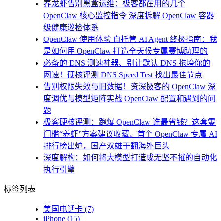
养龙虾告别黑盒运维：极客都在用的几个
OpenClaw 核心监控指令 深度拆解 OpenClaw 容器
级健康巡检体系
OpenClaw 使用体验 自托管 AI Agent 终极指南：我
是如何用 OpenClaw 打造全天候专属赛博助理的
必备的 DNS 测速神器、别让默认 DNS 拖垮你的
网速！硬核评测 DNS Speed Test 找出最佳节点
告别权限失效与旧数据！资深极客的 OpenClaw 深
度调优与模型矩阵实战 OpenClaw 配置和遇到的问
题
极客硬核评测：跑爆 OpenClaw 谁最省钱？这套零
门槛“养虾”方案建议收藏、首个 OpenClaw 专属 AI
排行榜出炉，国产双雄干翻海外巨头
深度解构：如何将大模型打造成无坚不摧的自动化
执行引擎
标签列表
美国电话卡
(7)
iPhone
(15)