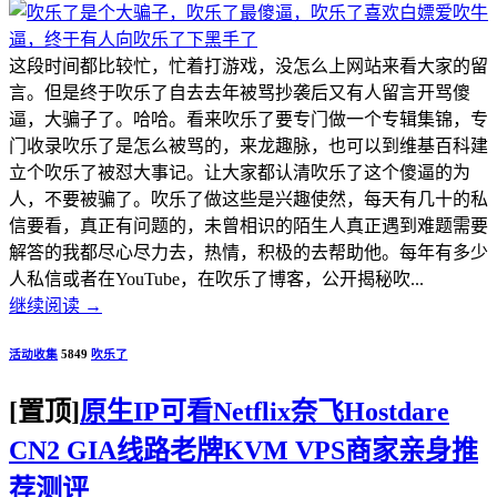
这段时间都比较忙，忙着打游戏，没怎么上网站来看大家的留
言。但是终于吹乐了自去去年被骂抄袭后又有人留言开骂傻
逼，大骗子了。哈哈。看来吹乐了要专门做一个专辑集锦，专
门收录吹乐了是怎么被骂的，来龙趣脉，也可以到维基百科建
立个吹乐了被怼大事记。让大家都认清吹乐了这个傻逼的为
人，不要被骗了。吹乐了做这些是兴趣使然，每天有几十的私
信要看，真正有问题的，未曾相识的陌生人真正遇到难题需要
解答的我都尽心尽力去，热情，积极的去帮助他。每年有多少
人私信或者在YouTube，在吹乐了博客，公开揭秘吹...
继续阅读
→
活动收集
5849
吹乐了
[置顶]
原生IP可看Netflix奈飞Hostdare
CN2 GIA线路老牌KVM VPS商家亲身推
荐测评