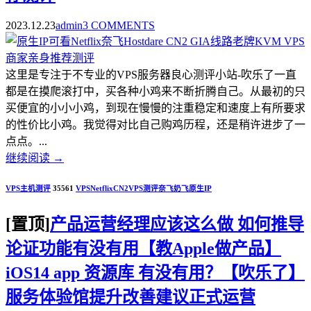
2023.12.23
admin
3 COMMENTS
这里是专注于不专业的VPS服务器良心测评小站-吹乐了一直
都是在摸爬滚打中，买各种小鸡来不断折腾自己。从最初的只
买便宜的小小小鸡，到现在慢慢的注重稳定和速度上有所要求
的性价比小鸡。我觉得对比自己购鸡历程，还是稍许进步了一
点点。...
继续阅读
→
VPS主机测评
35561
VPS
Netflix
CN2
VPS测评
奈飞
奶飞
原生IP
[置顶]
产品运营经理应该这么做 如何推导
论证功能有没有用【教Apple做产品】
iOS14 app 资源库 有没有用？【吹乐了】
服务体验馆提升改善建议正式运营