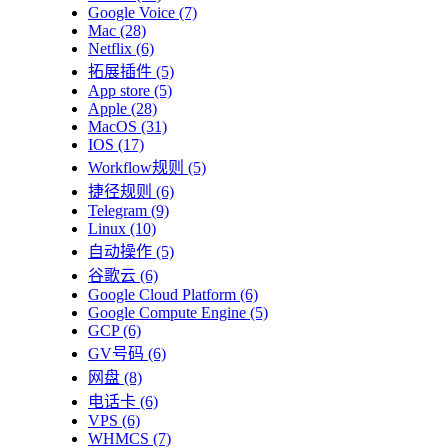
Google Voice
(7)
Mac
(28)
Netflix
(6)
拓展插件
(5)
App store
(5)
Apple
(28)
MacOS
(31)
IOS
(17)
Workflow规则
(5)
捷径规则
(6)
Telegram
(9)
Linux
(10)
自动操作
(5)
谷歌云
(6)
Google Cloud Platform
(6)
Google Compute Engine
(5)
GCP
(6)
GV号码
(6)
网盘
(8)
电话卡
(6)
VPS
(6)
WHMCS
(7)