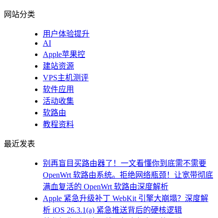
网站分类
用户体验提升
AI
Apple苹果控
建站资源
VPS主机测评
软件应用
活动收集
软路由
教程资料
最近发表
别再盲目买路由器了！一文看懂你到底需不需要
OpenWrt 软路由系统。拒绝网络瓶颈！让宽带彻底
满血复活的 OpenWrt 软路由深度解析
Apple 紧急升级补丁 WebKit 引擎大崩塌？深度解
析 iOS 26.3.1(a) 紧急推送背后的硬核逻辑