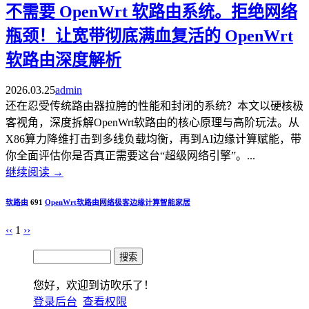
不需要 OpenWrt 软路由系统。拒绝网络
瓶颈！让宽带彻底满血复活的 OpenWrt
软路由深度解析
2026.03.25
admin
还在忍受传统路由器拉胯的性能和封闭的系统？本文以硬核极
客视角，深度拆解OpenWrt软路由的核心原理与高阶玩法。从
X86算力降维打击到多线负载均衡，再到AI边缘计算赋能，带
你全面评估你是否真正需要这台“超级网络引擎”。...
继续阅读
→
软路由
691
OpenWrt
软路由
网络极客
边缘计算
智能家居
‹‹
1
››
您好，欢迎到访吹乐了！
登录后台
查看权限