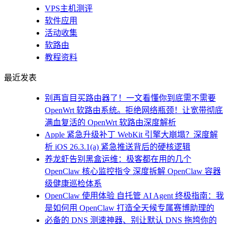
VPS主机测评
软件应用
活动收集
软路由
教程资料
最近发表
别再盲目买路由器了！一文看懂你到底需不需要
OpenWrt 软路由系统。拒绝网络瓶颈！让宽带彻底
满血复活的 OpenWrt 软路由深度解析
Apple 紧急升级补丁 WebKit 引擎大崩塌？深度解
析 iOS 26.3.1(a) 紧急推送背后的硬核逻辑
养龙虾告别黑盒运维：极客都在用的几个
OpenClaw 核心监控指令 深度拆解 OpenClaw 容器
级健康巡检体系
OpenClaw 使用体验 自托管 AI Agent 终极指南：我
是如何用 OpenClaw 打造全天候专属赛博助理的
必备的 DNS 测速神器、别让默认 DNS 拖垮你的