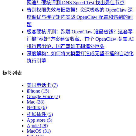
网速！硬核评测 DNS Speed Test 找出最佳节点
告别权限失效与旧数据！资深极客的 OpenClaw 深
度调优与模型矩阵实战 OpenClaw 配置和遇到的问
题
极客硬核评测：跑爆 OpenClaw 谁最省钱？这套零
门槛“养虾”方案建议收藏、首个 OpenClaw 专属 AI
排行榜出炉，国产双雄干翻海外巨头
深度解构：如何将大模型打造成无坚不摧的自动化
执行引擎
标签列表
美国电话卡
(7)
iPhone
(15)
Google Voice
(7)
Mac
(28)
Netflix
(6)
拓展插件
(5)
App store
(5)
Apple
(28)
MacOS
(31)