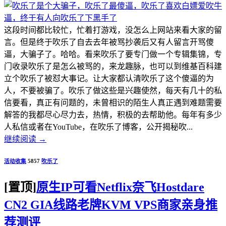
这段时间都比较忙，忙着打游戏，没怎么上网站来看大家的留
言。但是终于吹乐了自去去年被骂抄袭后又有人留言开骂傻
逼，大骗子了。哈哈。看来吹乐了要专门做一个专辑集锦，专
门收录吹乐了是怎么被骂的，来龙趣脉，也可以到维基百科建
立个吹乐了被怼大事记。让大家都认清吹乐了这个傻逼的为
人，不要被骗了。吹乐了做这些是兴趣使然，每天有几十的私
信要看，真正有问题的，未曾相识的陌生人真正遇到难题需要
解答的我都尽心尽力去，热情，积极的去帮助他。每年有多少
人私信或者在YouTube，在吹乐了博客，公开揭秘吹...
继续阅读
→
活动收集
5857
吹乐了
[置顶]
原生IP可看Netflix奈飞Hostdare
CN2 GIA线路老牌KVM VPS商家亲身推
荐测评