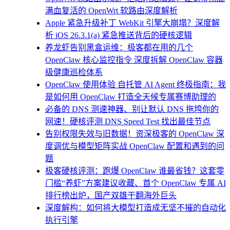
满血复活的 OpenWrt 软路由深度解析
Apple 紧急升级补丁 WebKit 引擎大崩塌？深度解
析 iOS 26.3.1(a) 紧急推送背后的硬核逻辑
养龙虾告别黑盒运维：极客都在用的几个
OpenClaw 核心监控指令 深度拆解 OpenClaw 容器
级健康巡检体系
OpenClaw 使用体验 自托管 AI Agent 终极指南：我
是如何用 OpenClaw 打造全天候专属赛博助理的
必备的 DNS 测速神器、别让默认 DNS 拖垮你的
网速！硬核评测 DNS Speed Test 找出最佳节点
告别权限失效与旧数据！资深极客的 OpenClaw 深
度调优与模型矩阵实战 OpenClaw 配置和遇到的问
题
极客硬核评测：跑爆 OpenClaw 谁最省钱？这套零
门槛“养虾”方案建议收藏、首个 OpenClaw 专属 AI
排行榜出炉，国产双雄干翻海外巨头
深度解构：如何将大模型打造成无坚不摧的自动化
执行引擎