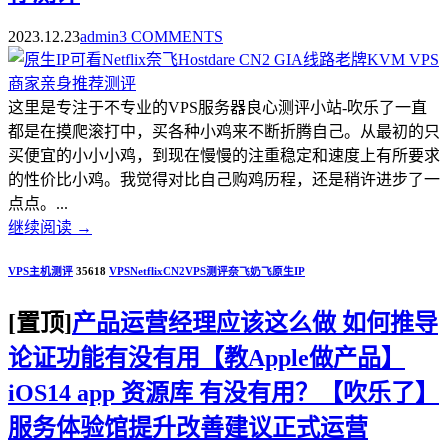
2023.12.23
admin
3 COMMENTS
这里是专注于不专业的VPS服务器良心测评小站-吹乐了一直
都是在摸爬滚打中，买各种小鸡来不断折腾自己。从最初的只
买便宜的小小小鸡，到现在慢慢的注重稳定和速度上有所要求
的性价比小鸡。我觉得对比自己购鸡历程，还是稍许进步了一
点点。...
继续阅读
→
VPS主机测评
35618
VPS
Netflix
CN2
VPS测评
奈飞
奶飞
原生IP
[置顶]
产品运营经理应该这么做 如何推导
论证功能有没有用【教Apple做产品】
iOS14 app 资源库 有没有用？【吹乐了】
服务体验馆提升改善建议正式运营