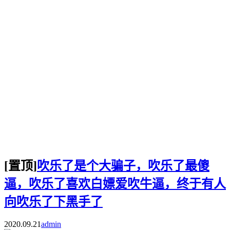
[置顶]
吹乐了是个大骗子，吹乐了最傻
逼，吹乐了喜欢白嫖爱吹牛逼，终于有人
向吹乐了下黑手了
2020.09.21
admin