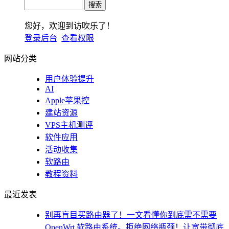
您好，欢迎到访吹乐了！
登录后台
查看权限
网站分类
用户体验提升
AI
Apple苹果控
建站资源
VPS主机测评
软件应用
活动收集
软路由
教程资料
最近发表
别再盲目买路由器了！一文看懂你到底需不需要
OpenWrt 软路由系统。拒绝网络瓶颈！让宽带彻底