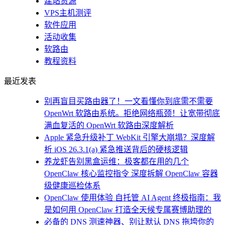
建站资源
VPS主机测评
软件应用
活动收集
软路由
教程资料
最近发表
别再盲目买路由器了！一文看懂你到底需不需要
OpenWrt 软路由系统。拒绝网络瓶颈！让宽带彻底
满血复活的 OpenWrt 软路由深度解析
Apple 紧急升级补丁 WebKit 引擎大崩塌？深度解
析 iOS 26.3.1(a) 紧急推送背后的硬核逻辑
养龙虾告别黑盒运维：极客都在用的几个
OpenClaw 核心监控指令 深度拆解 OpenClaw 容器
级健康巡检体系
OpenClaw 使用体验 自托管 AI Agent 终极指南：我
是如何用 OpenClaw 打造全天候专属赛博助理的
必备的 DNS 测速神器、别让默认 DNS 拖垮你的