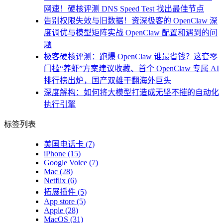
网速！硬核评测 DNS Speed Test 找出最佳节点
告别权限失效与旧数据！资深极客的 OpenClaw 深
度调优与模型矩阵实战 OpenClaw 配置和遇到的问
题
极客硬核评测：跑爆 OpenClaw 谁最省钱？这套零
门槛“养虾”方案建议收藏、首个 OpenClaw 专属 AI
排行榜出炉，国产双雄干翻海外巨头
深度解构：如何将大模型打造成无坚不摧的自动化
执行引擎
标签列表
美国电话卡
(7)
iPhone
(15)
Google Voice
(7)
Mac
(28)
Netflix
(6)
拓展插件
(5)
App store
(5)
Apple
(28)
MacOS
(31)