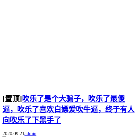
[置顶]
吹乐了是个大骗子，吹乐了最傻
逼，吹乐了喜欢白嫖爱吹牛逼，终于有人
向吹乐了下黑手了
2020.09.21
admin