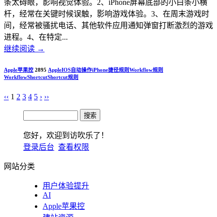
条太碍眼，影响视觉体验。2、iPhone屏幕底部的小白条小横
杆，经常在关键时候误触，影响游戏体验。3、在周末游戏时
间，经常被骚扰电话、其他软件应用通知弹窗打断激烈的游戏
进程。4、在特定...
继续阅读
→
Apple苹果控
2895
Apple
IOS
自动操作
iPhone
捷径规则
Workflow规则
Workflow
Shortcut
Shortcut规则
‹‹
1
2
3
4
5
›
››
您好，欢迎到访吹乐了！
登录后台
查看权限
网站分类
用户体验提升
AI
Apple苹果控