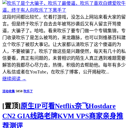
这段时间都比较忙，忙着打游戏，没怎么上网站来看大家的留
言。但是终于吹乐了自去去年被骂抄袭后又有人留言开骂傻
逼，大骗子了。哈哈。看来吹乐了要专门做一个专辑集锦，专
门收录吹乐了是怎么被骂的，来龙趣脉，也可以到维基百科建
立个吹乐了被怼大事记。让大家都认清吹乐了这个傻逼的为
人，不要被骗了。吹乐了做这些是兴趣使然，每天有几十的私
信要看，真正有问题的，未曾相识的陌生人真正遇到难题需要
解答的我都尽心尽力去，热情，积极的去帮助他。每年有多少
人私信或者在YouTube，在吹乐了博客，公开揭秘吹...
继续阅读
→
活动收集
5850
吹乐了
[置顶]
原生IP可看Netflix奈飞Hostdare
CN2 GIA线路老牌KVM VPS商家亲身推
荐测评