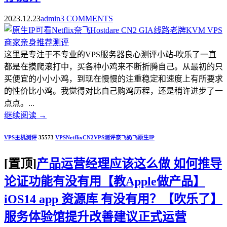
2023.12.23
admin
3 COMMENTS
这里是专注于不专业的VPS服务器良心测评小站-吹乐了一直
都是在摸爬滚打中，买各种小鸡来不断折腾自己。从最初的只
买便宜的小小小鸡，到现在慢慢的注重稳定和速度上有所要求
的性价比小鸡。我觉得对比自己购鸡历程，还是稍许进步了一
点点。...
继续阅读
→
VPS主机测评
35573
VPS
Netflix
CN2
VPS测评
奈飞
奶飞
原生IP
[置顶]
产品运营经理应该这么做 如何推导
论证功能有没有用【教Apple做产品】
iOS14 app 资源库 有没有用？【吹乐了】
服务体验馆提升改善建议正式运营