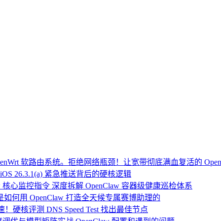
Wrt 软路由系统。拒绝网络瓶颈！让宽带彻底满血复活的 Open
OS 26.3.1(a) 紧急推送背后的硬核逻辑
 核心监控指令 深度拆解 OpenClaw 容器级健康巡检体系
：我是如何用 OpenClaw 打造全天候专属赛博助理的
硬核评测 DNS Speed Test 找出最佳节点