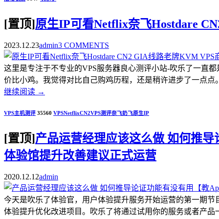
[置顶]
原生IP可看Netflix奈飞Hostdar
2023.12.23
admin
3 COMMENTS
这里是专注于不专业的VPS服务器良心测评小站-吹乐了一直
价比小鸡。我觉得对比自己购鸡历程，还是稍许进步了一点点。.
继续阅读
→
VPS主机测评
35560
VPS
Netflix
CN2
VPS测评
奈飞
奶飞
原生IP
[置顶]
产品运营经理应该这么做 如何推导论证
体验馆提升改善建议正式运营
2020.12.12
admin
今天是吹乐了体验官，用户体验提升服务开始运营的第一期节
体验提升优化改进项目。吹乐了将通过试用你的服务或者产品