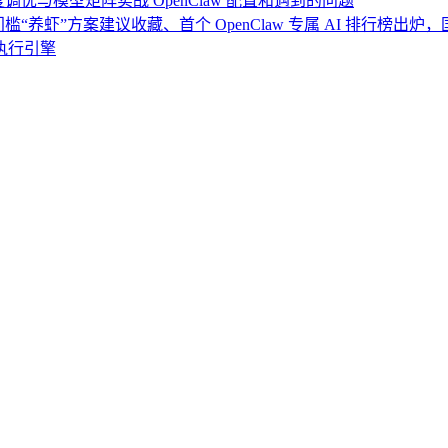
度调优与模型矩阵实战 OpenClaw 配置和遇到的问题
门槛“养虾”方案建议收藏、首个 OpenClaw 专属 AI 排行榜出
执行引擎