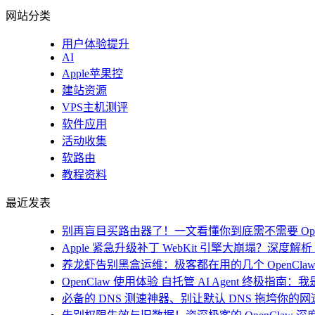
网站分类
用户体验提升
AI
Apple苹果控
建站资源
VPS主机测评
软件应用
活动收集
软路由
教程资料
最近发表
别再盲目买路由器了！一文看懂你到底需不需要 Open
Apple 紧急升级补丁 WebKit 引擎大崩塌？深度解析 i
养龙虾告别黑盒运维：极客都在用的几个 OpenClaw
OpenClaw 使用体验 自托管 AI Agent 终极指南
必备的 DNS 测速神器、别让默认 DNS 拖垮你的网速！