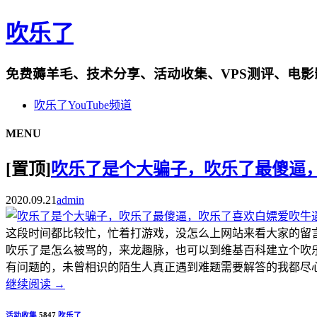
吹乐了
免费薅羊毛、技术分享、活动收集、VPS测评、电
吹乐了YouTube频道
MENU
[置顶]
吹乐了是个大骗子，吹乐了最傻逼
2020.09.21
admin
这段时间都比较忙，忙着打游戏，没怎么上网站来看大家的留
吹乐了是怎么被骂的，来龙趣脉，也可以到维基百科建立个吹
有问题的，未曾相识的陌生人真正遇到难题需要解答的我都尽心尽
继续阅读
→
活动收集
5847
吹乐了