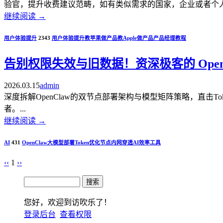
验官，提升收费建议范畴，如有类似需求的国家，企业或者个人开发者，
继续阅读
→
用户体验提升
2343
用户体验提升
教苹果做产品
教Apple做产品
产品经理教程
告别权限失效与旧数据！资深极客的 OpenC
2026.03.15
admin
深度拆解OpenClaw的双节点部署架构与模型矩阵策略，直击
者。...
继续阅读
→
AI
431
OpenClaw
大模型部署
Token优化
节点内网穿透
AI效率工具
‹‹
1
››
您好，欢迎到访吹乐了！
登录后台
查看权限