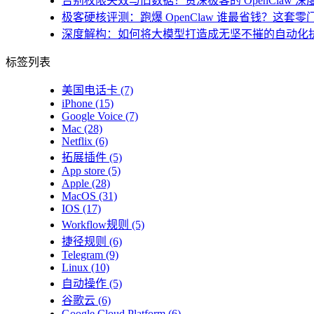
告别权限失效与旧数据！资深极客的 OpenClaw 深
极客硬核评测：跑爆 OpenClaw 谁最省钱？这套零
深度解构：如何将大模型打造成无坚不摧的自动化
标签列表
美国电话卡
(7)
iPhone
(15)
Google Voice
(7)
Mac
(28)
Netflix
(6)
拓展插件
(5)
App store
(5)
Apple
(28)
MacOS
(31)
IOS
(17)
Workflow规则
(5)
捷径规则
(6)
Telegram
(9)
Linux
(10)
自动操作
(5)
谷歌云
(6)
Google Cloud Platform
(6)