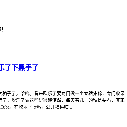
事！
乐了下黑手了
大骗子了。哈哈。看来吹乐了要专门做一个专辑集锦，专门收录
骗了。吹乐了做这些是兴趣使然，每天有几十的私信要看，真正
be，在吹乐了博客，公开揭秘吹...