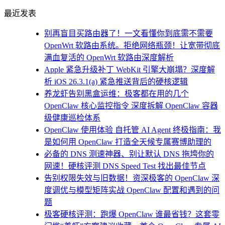
最近发表
别再盲目买路由器了！一文看懂你到底需不需要
OpenWrt 软路由系统。拒绝网络瓶颈！让宽带彻底
满血复活的 OpenWrt 软路由深度解析
Apple 紧急升级补丁 WebKit 引擎大崩塌？深度解
析 iOS 26.3.1(a) 紧急推送背后的硬核逻辑
养龙虾告别黑盒运维：极客都在用的几个
OpenClaw 核心监控指令 深度拆解 OpenClaw 容器
级健康巡检体系
OpenClaw 使用体验 自托管 AI Agent 终极指南：我
是如何用 OpenClaw 打造全天候专属赛博助理的
必备的 DNS 测速神器、别让默认 DNS 拖垮你的
网速！硬核评测 DNS Speed Test 找出最佳节点
告别权限失效与旧数据！资深极客的 OpenClaw 深
度调优与模型矩阵实战 OpenClaw 配置和遇到的问
题
极客硬核评测：跑爆 OpenClaw 谁最省钱？这套零