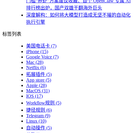
门槛“养虾”方案建议收藏、首个 OpenClaw 专属 AI
排行榜出炉，国产双雄干翻海外巨头
深度解构：如何将大模型打造成无坚不摧的自动化
执行引擎
标签列表
美国电话卡
(7)
iPhone
(15)
Google Voice
(7)
Mac
(28)
Netflix
(6)
拓展插件
(5)
App store
(5)
Apple
(28)
MacOS
(31)
IOS
(17)
Workflow规则
(5)
捷径规则
(6)
Telegram
(9)
Linux
(10)
自动操作
(5)