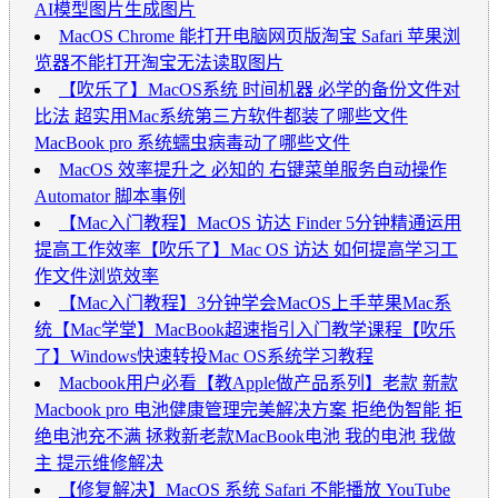
AI模型图片生成图片
MacOS Chrome 能打开电脑网页版淘宝 Safari 苹果浏
览器不能打开淘宝无法读取图片
【吹乐了】MacOS系统 时间机器 必学的备份文件对
比法 超实用Mac系统第三方软件都装了哪些文件
MacBook pro 系统蠕虫病毒动了哪些文件
MacOS 效率提升之 必知的 右键菜单服务自动操作
Automator 脚本事例
【Mac入门教程】MacOS 访达 Finder 5分钟精通运用
提高工作效率【吹乐了】Mac OS 访达 如何提高学习工
作文件浏览效率
【Mac入门教程】3分钟学会MacOS上手苹果Mac系
统【Mac学堂】MacBook超速指引入门教学课程【吹乐
了】Windows快速转投Mac OS系统学习教程
Macbook用户必看【教Apple做产品系列】老款 新款
Macbook pro 电池健康管理完美解决方案 拒绝伪智能 拒
绝电池充不满 拯救新老款MacBook电池 我的电池 我做
主 提示维修解决
【修复解决】MacOS 系统 Safari 不能播放 YouTube