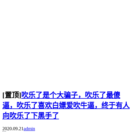
[置顶]
吹乐了是个大骗子，吹乐了最傻
逼，吹乐了喜欢白嫖爱吹牛逼，终于有人
向吹乐了下黑手了
2020.09.21
admin