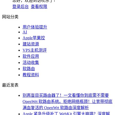
您好，欢迎到访吹乐了！
登录后台
查看权限
网站分类
用户体验提升
AI
Apple苹果控
建站资源
VPS主机测评
软件应用
活动收集
软路由
教程资料
最近发表
别再盲目买路由器了！一文看懂你到底需不需要
OpenWrt 软路由系统。拒绝网络瓶颈！让宽带彻底
满血复活的 OpenWrt 软路由深度解析
Apple 紧急升级补丁 WebKit 引擎大崩塌？深度解