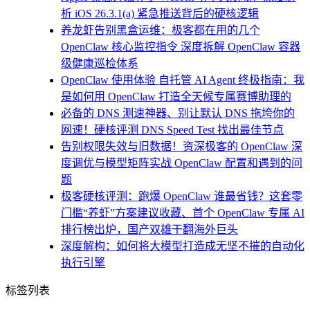
析 iOS 26.3.1(a) 紧急推送背后的硬核逻辑
养龙虾告别黑盒运维：极客都在用的几个
OpenClaw 核心监控指令 深度拆解 OpenClaw 容器
级健康巡检体系
OpenClaw 使用体验 自托管 AI Agent 终极指南：我
是如何用 OpenClaw 打造全天候专属赛博助理的
必备的 DNS 测速神器、别让默认 DNS 拖垮你的
网速！硬核评测 DNS Speed Test 找出最佳节点
告别权限失效与旧数据！资深极客的 OpenClaw 深
度调优与模型矩阵实战 OpenClaw 配置和遇到的问
题
极客硬核评测：跑爆 OpenClaw 谁最省钱？这套零
门槛“养虾”方案建议收藏、首个 OpenClaw 专属 AI
排行榜出炉，国产双雄干翻海外巨头
深度解构：如何将大模型打造成无坚不摧的自动化
执行引擎
标签列表