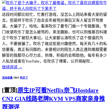
这段时间都比较忙，忙着打游戏，没怎么上网站来看大家的留
言。但是终于吹乐了自去去年被骂抄袭后又有人留言开骂傻
逼，大骗子了。哈哈。看来吹乐了要专门做一个专辑集锦，专
门收录吹乐了是怎么被骂的，来龙趣脉，也可以到维基百科建
立个吹乐了被怼大事记。让大家都认清吹乐了这个傻逼的为
人，不要被骗了。吹乐了做这些是兴趣使然，每天有几十的私
信要看，真正有问题的，未曾相识的陌生人真正遇到难题需要
解答的我都尽心尽力去，热情，积极的去帮助他。每年有多少
人私信或者在YouTube，在吹乐了博客，公开揭秘吹...
继续阅读
→
活动收集
5863
吹乐了
[置顶]
原生IP可看Netflix奈飞Hostdare
CN2 GIA线路老牌KVM VPS商家亲身推
荐测评