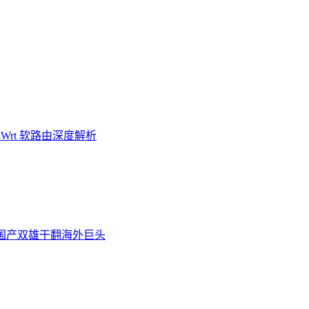
Wrt 软路由深度解析
炉，国产双雄干翻海外巨头