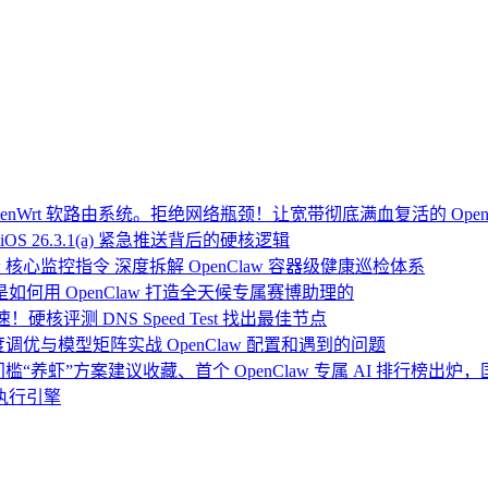
Wrt 软路由系统。拒绝网络瓶颈！让宽带彻底满血复活的 Open
OS 26.3.1(a) 紧急推送背后的硬核逻辑
 核心监控指令 深度拆解 OpenClaw 容器级健康巡检体系
：我是如何用 OpenClaw 打造全天候专属赛博助理的
硬核评测 DNS Speed Test 找出最佳节点
度调优与模型矩阵实战 OpenClaw 配置和遇到的问题
门槛“养虾”方案建议收藏、首个 OpenClaw 专属 AI 排行榜出
执行引擎