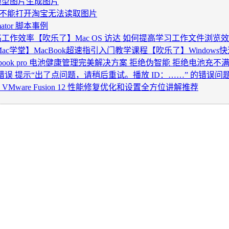
I模型图片生成图片
果浏览器不能打开淘宝无法读取图片
tor 脚本事例
用 提高工作效率【吹乐了】Mac OS 访达 如何提高学习工作文件浏览
ac学堂】MacBook超速指引入门教学课程【吹乐了】Windows快
acbook pro 电池健康管理完美解决方案 拒绝伪智能 拒绝电池充不
 视频错误 提示“出了点问题，请稍后重试。播放 ID：……” 的错误问题解决方法
必看 VMware Fusion 12 性能修复优化和设置全方位讲解推荐