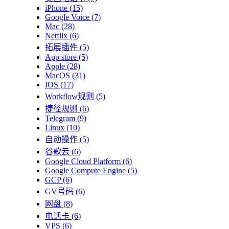
iPhone
(15)
Google Voice
(7)
Mac
(28)
Netflix
(6)
拓展插件
(5)
App store
(5)
Apple
(28)
MacOS
(31)
IOS
(17)
Workflow规则
(5)
捷径规则
(6)
Telegram
(9)
Linux
(10)
自动操作
(5)
谷歌云
(6)
Google Cloud Platform
(6)
Google Compute Engine
(5)
GCP
(6)
GV号码
(6)
网盘
(8)
电话卡
(6)
VPS
(6)