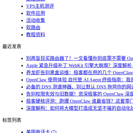
VPS主机测评
软件应用
活动收集
软路由
教程资料
最近发表
别再盲目买路由器了！一文看懂你到底需不需要 Open
Apple 紧急升级补丁 WebKit 引擎大崩塌？深度解析 i
养龙虾告别黑盒运维：极客都在用的几个 OpenClaw
OpenClaw 使用体验 自托管 AI Agent 终极指南
必备的 DNS 测速神器、别让默认 DNS 拖垮你的网速！
告别权限失效与旧数据！资深极客的 OpenClaw 深
极客硬核评测：跑爆 OpenClaw 谁最省钱？这套零
深度解构：如何将大模型打造成无坚不摧的自动化
标签列表
美国电话卡
(7)