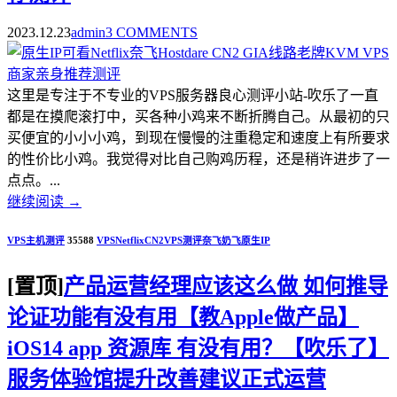
2023.12.23
admin
3 COMMENTS
这里是专注于不专业的VPS服务器良心测评小站-吹乐了一直
都是在摸爬滚打中，买各种小鸡来不断折腾自己。从最初的只
买便宜的小小小鸡，到现在慢慢的注重稳定和速度上有所要求
的性价比小鸡。我觉得对比自己购鸡历程，还是稍许进步了一
点点。...
继续阅读
→
VPS主机测评
35588
VPS
Netflix
CN2
VPS测评
奈飞
奶飞
原生IP
[置顶]
产品运营经理应该这么做 如何推导
论证功能有没有用【教Apple做产品】
iOS14 app 资源库 有没有用？【吹乐了】
服务体验馆提升改善建议正式运营