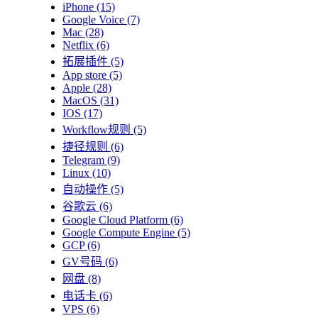
iPhone
(15)
Google Voice
(7)
Mac
(28)
Netflix
(6)
拓展插件
(5)
App store
(5)
Apple
(28)
MacOS
(31)
IOS
(17)
Workflow规则
(5)
捷径规则
(6)
Telegram
(9)
Linux
(10)
自动操作
(5)
谷歌云
(6)
Google Cloud Platform
(6)
Google Compute Engine
(5)
GCP
(6)
GV号码
(6)
网盘
(8)
电话卡
(6)
VPS
(6)