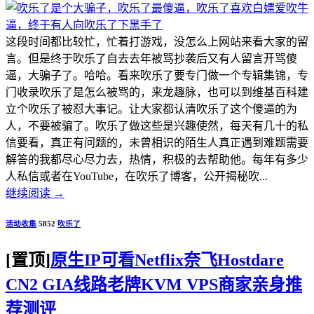
这段时间都比较忙，忙着打游戏，没怎么上网站来看大家的留
言。但是终于吹乐了自去去年被骂抄袭后又有人留言开骂傻
逼，大骗子了。哈哈。看来吹乐了要专门做一个专辑集锦，专
门收录吹乐了是怎么被骂的，来龙趣脉，也可以到维基百科建
立个吹乐了被怼大事记。让大家都认清吹乐了这个傻逼的为
人，不要被骗了。吹乐了做这些是兴趣使然，每天有几十的私
信要看，真正有问题的，未曾相识的陌生人真正遇到难题需要
解答的我都尽心尽力去，热情，积极的去帮助他。每年有多少
人私信或者在YouTube，在吹乐了博客，公开揭秘吹...
继续阅读
→
活动收集
5852
吹乐了
[置顶]
原生IP可看Netflix奈飞Hostdare
CN2 GIA线路老牌KVM VPS商家亲身推
荐测评