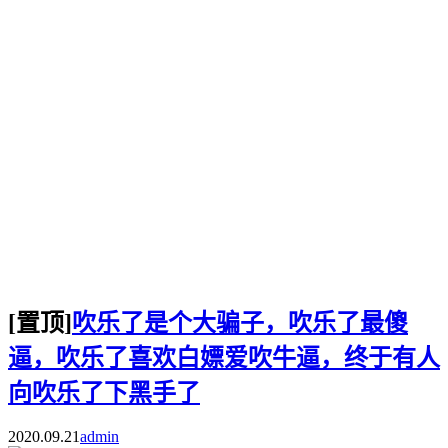
[置顶]
吹乐了是个大骗子，吹乐了最傻
逼，吹乐了喜欢白嫖爱吹牛逼，终于有人
向吹乐了下黑手了
2020.09.21
admin