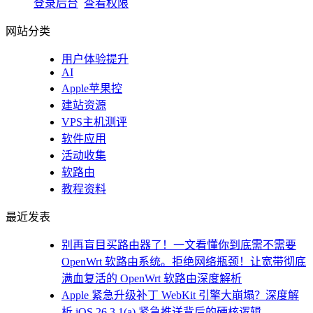
登录后台
查看权限
网站分类
用户体验提升
AI
Apple苹果控
建站资源
VPS主机测评
软件应用
活动收集
软路由
教程资料
最近发表
别再盲目买路由器了！一文看懂你到底需不需要
OpenWrt 软路由系统。拒绝网络瓶颈！让宽带彻底
满血复活的 OpenWrt 软路由深度解析
Apple 紧急升级补丁 WebKit 引擎大崩塌？深度解
析 iOS 26.3.1(a) 紧急推送背后的硬核逻辑