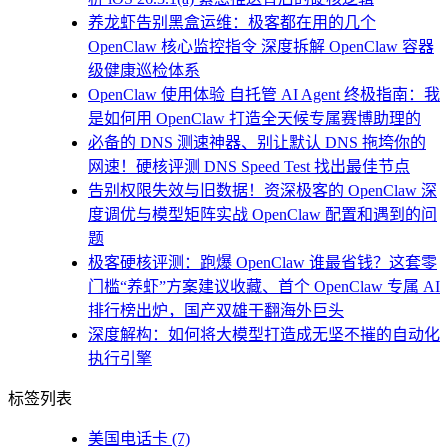
养龙虾告别黑盒运维：极客都在用的几个
OpenClaw 核心监控指令 深度拆解 OpenClaw 容器
级健康巡检体系
OpenClaw 使用体验 自托管 AI Agent 终极指南：我
是如何用 OpenClaw 打造全天候专属赛博助理的
必备的 DNS 测速神器、别让默认 DNS 拖垮你的
网速！硬核评测 DNS Speed Test 找出最佳节点
告别权限失效与旧数据！资深极客的 OpenClaw 深
度调优与模型矩阵实战 OpenClaw 配置和遇到的问
题
极客硬核评测：跑爆 OpenClaw 谁最省钱？这套零
门槛“养虾”方案建议收藏、首个 OpenClaw 专属 AI
排行榜出炉，国产双雄干翻海外巨头
深度解构：如何将大模型打造成无坚不摧的自动化
执行引擎
标签列表
美国电话卡
(7)