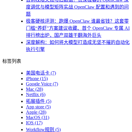
度调优与模型矩阵实战 OpenClaw 配置和遇到的问
题
极客硬核评测：跑爆 OpenClaw 谁最省钱？这套零
门槛“养虾”方案建议收藏、首个 OpenClaw 专属 AI
排行榜出炉，国产双雄干翻海外巨头
深度解构：如何将大模型打造成无坚不摧的自动化
执行引擎
标签列表
美国电话卡
(7)
iPhone
(15)
Google Voice
(7)
Mac
(28)
Netflix
(6)
拓展插件
(5)
App store
(5)
Apple
(28)
MacOS
(31)
IOS
(17)
Workflow规则
(5)