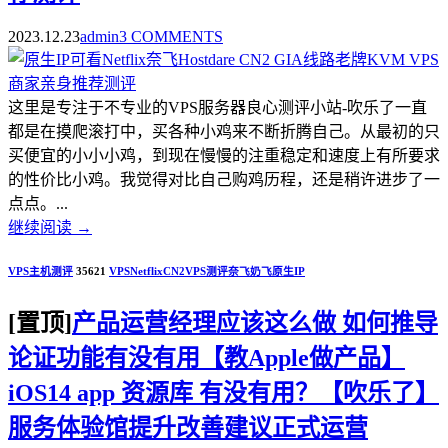
2023.12.23
admin
3 COMMENTS
这里是专注于不专业的VPS服务器良心测评小站-吹乐了一直
都是在摸爬滚打中，买各种小鸡来不断折腾自己。从最初的只
买便宜的小小小鸡，到现在慢慢的注重稳定和速度上有所要求
的性价比小鸡。我觉得对比自己购鸡历程，还是稍许进步了一
点点。...
继续阅读
→
VPS主机测评
35621
VPS
Netflix
CN2
VPS测评
奈飞
奶飞
原生IP
[置顶]
产品运营经理应该这么做 如何推导
论证功能有没有用【教Apple做产品】
iOS14 app 资源库 有没有用？【吹乐了】
服务体验馆提升改善建议正式运营