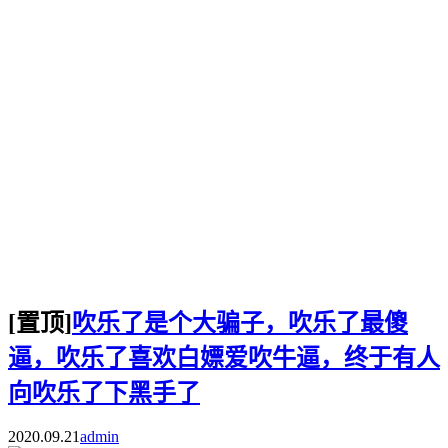
[置顶]
吹乐了是个大骗子，吹乐了最傻
逼，吹乐了喜欢白嫖爱吹牛逼，终于有人
向吹乐了下黑手了
2020.09.21
admin