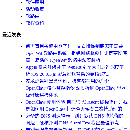
软件应用
活动收集
软路由
教程资料
最近发表
别再盲目买路由器了！一文看懂你到底需不需要
OpenWrt 软路由系统。拒绝网络瓶颈！让宽带彻底
满血复活的 OpenWrt 软路由深度解析
Apple 紧急升级补丁 WebKit 引擎大崩塌？深度解
析 iOS 26.3.1(a) 紧急推送背后的硬核逻辑
养龙虾告别黑盒运维：极客都在用的几个
OpenClaw 核心监控指令 深度拆解 OpenClaw 容器
级健康巡检体系
OpenClaw 使用体验 自托管 AI Agent 终极指南：我
是如何用 OpenClaw 打造全天候专属赛博助理的
必备的 DNS 测速神器、别让默认 DNS 拖垮你的
网速！硬核评测 DNS Speed Test 找出最佳节点
告别权限失效与旧数据！资深极客的 OpenClaw 深