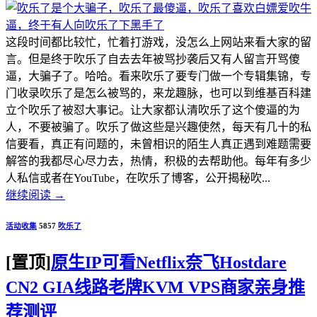
这段时间都比较忙，忙着打游戏，没怎么上网站来看大家的留
言。但是终于吹乐了自去去年被骂抄袭后又有人留言开骂傻
逼，大骗子了。哈哈。看来吹乐了要专门做一个专辑集锦，专
门收录吹乐了是怎么被骂的，来龙趣脉，也可以到维基百科建
立个吹乐了被怼大事记。让大家都认清吹乐了这个傻逼的为
人，不要被骗了。吹乐了做这些是兴趣使然，每天有几十的私
信要看，真正有问题的，未曾相识的陌生人真正遇到难题需要
解答的我都尽心尽力去，热情，积极的去帮助他。每年有多少
人私信或者在YouTube，在吹乐了博客，公开揭秘吹...
继续阅读
→
活动收集
5857
吹乐了
[置顶]
原生IP可看Netflix奈飞Hostdare
CN2 GIA线路老牌KVM VPS商家亲身推
荐测评