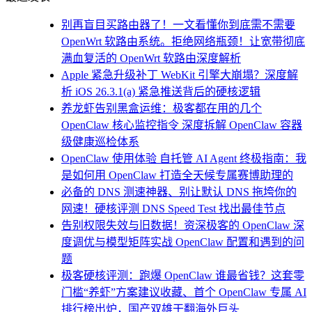
别再盲目买路由器了！一文看懂你到底需不需要
OpenWrt 软路由系统。拒绝网络瓶颈！让宽带彻底
满血复活的 OpenWrt 软路由深度解析
Apple 紧急升级补丁 WebKit 引擎大崩塌？深度解
析 iOS 26.3.1(a) 紧急推送背后的硬核逻辑
养龙虾告别黑盒运维：极客都在用的几个
OpenClaw 核心监控指令 深度拆解 OpenClaw 容器
级健康巡检体系
OpenClaw 使用体验 自托管 AI Agent 终极指南：我
是如何用 OpenClaw 打造全天候专属赛博助理的
必备的 DNS 测速神器、别让默认 DNS 拖垮你的
网速！硬核评测 DNS Speed Test 找出最佳节点
告别权限失效与旧数据！资深极客的 OpenClaw 深
度调优与模型矩阵实战 OpenClaw 配置和遇到的问
题
极客硬核评测：跑爆 OpenClaw 谁最省钱？这套零
门槛“养虾”方案建议收藏、首个 OpenClaw 专属 AI
排行榜出炉，国产双雄干翻海外巨头