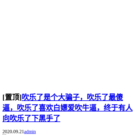
[置顶]
吹乐了是个大骗子，吹乐了最傻
逼，吹乐了喜欢白嫖爱吹牛逼，终于有人
向吹乐了下黑手了
2020.09.21
admin