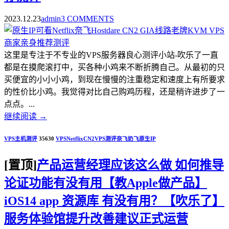
2023.12.23
admin
3 COMMENTS
这里是专注于不专业的VPS服务器良心测评小站-吹乐了一直
都是在摸爬滚打中，买各种小鸡来不断折腾自己。从最初的只
买便宜的小小小鸡，到现在慢慢的注重稳定和速度上有所要求
的性价比小鸡。我觉得对比自己购鸡历程，还是稍许进步了一
点点。...
继续阅读
→
VPS主机测评
35630
VPS
Netflix
CN2
VPS测评
奈飞
奶飞
原生IP
[置顶]
产品运营经理应该这么做 如何推导
论证功能有没有用【教Apple做产品】
iOS14 app 资源库 有没有用？【吹乐了】
服务体验馆提升改善建议正式运营