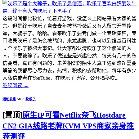
这段时间都比较忙，忙着打游戏，没怎么上网站来看大家的留
言。但是终于吹乐了自去去年被骂抄袭后又有人留言开骂傻
逼，大骗子了。哈哈。看来吹乐了要专门做一个专辑集锦，专
门收录吹乐了是怎么被骂的，来龙趣脉，也可以到维基百科建
立个吹乐了被怼大事记。让大家都认清吹乐了这个傻逼的为
人，不要被骗了。吹乐了做这些是兴趣使然，每天有几十的私
信要看，真正有问题的，未曾相识的陌生人真正遇到难题需要
解答的我都尽心尽力去，热情，积极的去帮助他。每年有多少
人私信或者在YouTube，在吹乐了博客，公开揭秘吹...
继续阅读
→
活动收集
5858
吹乐了
[置顶]
原生IP可看Netflix奈飞Hostdare
CN2 GIA线路老牌KVM VPS商家亲身推
荐测评