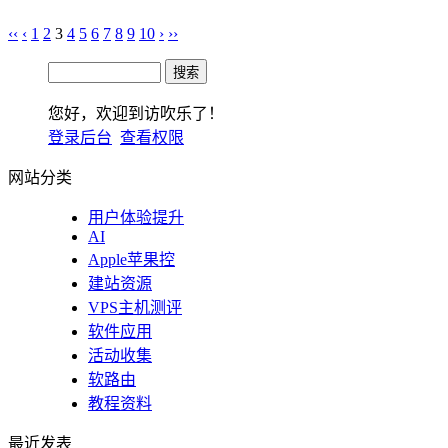
‹‹
‹
1
2
3
4
5
6
7
8
9
10
›
››
您好，欢迎到访吹乐了！
登录后台
查看权限
网站分类
用户体验提升
AI
Apple苹果控
建站资源
VPS主机测评
软件应用
活动收集
软路由
教程资料
最近发表