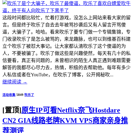
这段时间都比较忙，忙着打游戏，没怎么上网站来看大家的留
言。但是终于吹乐了自去去年被骂抄袭后又有人留言开骂傻
逼，大骗子了。哈哈。看来吹乐了要专门做一个专辑集锦，专
门收录吹乐了是怎么被骂的，来龙趣脉，也可以到维基百科建
立个吹乐了被怼大事记。让大家都认清吹乐了这个傻逼的为
人，不要被骗了。吹乐了做这些是兴趣使然，每天有几十的私
信要看，真正有问题的，未曾相识的陌生人真正遇到难题需要
解答的我都尽心尽力去，热情，积极的去帮助他。每年有多少
人私信或者在YouTube，在吹乐了博客，公开揭秘吹...
继续阅读
→
活动收集
5849
吹乐了
[置顶]
原生IP可看Netflix奈飞Hostdare
CN2 GIA线路老牌KVM VPS商家亲身推
荐测评