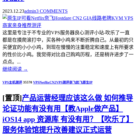
2023.12.23
admin
3 COMMENTS
这里是专注于不专业的VPS服务器良心测评小站-吹乐了一直
都是在摸爬滚打中，买各种小鸡来不断折腾自己。从最初的只
买便宜的小小小鸡，到现在慢慢的注重稳定和速度上有所要求
的性价比小鸡。我觉得对比自己购鸡历程，还是稍许进步了一
点点。...
继续阅读
→
VPS主机测评
35570
VPS
Netflix
CN2
VPS测评
奈飞
奶飞
原生IP
[置顶]
产品运营经理应该这么做 如何推导
论证功能有没有用【教Apple做产品】
iOS14 app 资源库 有没有用？【吹乐了】
服务体验馆提升改善建议正式运营