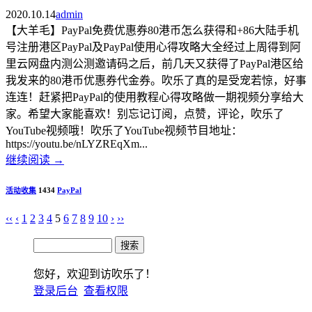
2020.10.14
admin
【大羊毛】PayPal免费优惠券80港币怎么获得和+86大陆手机
号注册港区PayPal及PayPal使用心得攻略大全经过上周得到阿
里云网盘内测公测邀请码之后，前几天又获得了PayPal港区给
我发来的80港币优惠券代金券。吹乐了真的是受宠若惊，好事
连连！赶紧把PayPal的使用教程心得攻略做一期视频分享给大
家。希望大家能喜欢！别忘记订阅，点赞，评论，吹乐了
YouTube视频哦！吹乐了YouTube视频节目地址：
https://youtu.be/nLYZREqXm...
继续阅读
→
活动收集
1434
PayPal
‹‹
‹
1
2
3
4
5
6
7
8
9
10
›
››
您好，欢迎到访吹乐了！
登录后台
查看权限