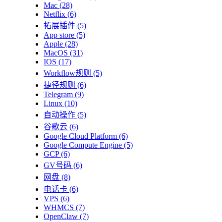
Mac
(28)
Netflix
(6)
拓展插件
(5)
App store
(5)
Apple
(28)
MacOS
(31)
IOS
(17)
Workflow规则
(5)
捷径规则
(6)
Telegram
(9)
Linux
(10)
自动操作
(5)
谷歌云
(6)
Google Cloud Platform
(6)
Google Compute Engine
(5)
GCP
(6)
GV号码
(6)
网盘
(8)
电话卡
(6)
VPS
(6)
WHMCS
(7)
OpenClaw
(7)