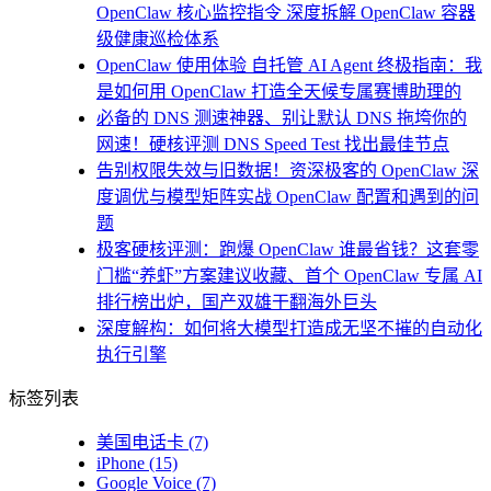
OpenClaw 核心监控指令 深度拆解 OpenClaw 容器
级健康巡检体系
OpenClaw 使用体验 自托管 AI Agent 终极指南：我
是如何用 OpenClaw 打造全天候专属赛博助理的
必备的 DNS 测速神器、别让默认 DNS 拖垮你的
网速！硬核评测 DNS Speed Test 找出最佳节点
告别权限失效与旧数据！资深极客的 OpenClaw 深
度调优与模型矩阵实战 OpenClaw 配置和遇到的问
题
极客硬核评测：跑爆 OpenClaw 谁最省钱？这套零
门槛“养虾”方案建议收藏、首个 OpenClaw 专属 AI
排行榜出炉，国产双雄干翻海外巨头
深度解构：如何将大模型打造成无坚不摧的自动化
执行引擎
标签列表
美国电话卡
(7)
iPhone
(15)
Google Voice
(7)