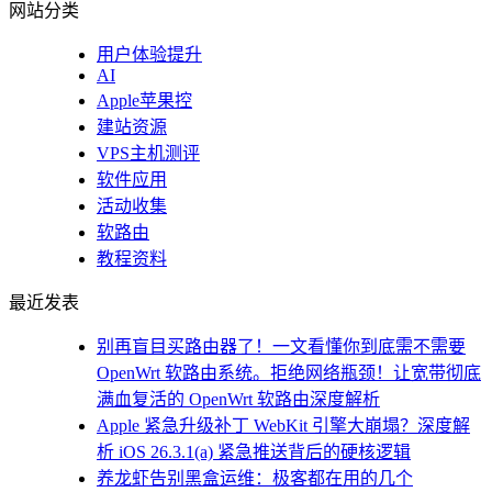
网站分类
用户体验提升
AI
Apple苹果控
建站资源
VPS主机测评
软件应用
活动收集
软路由
教程资料
最近发表
别再盲目买路由器了！一文看懂你到底需不需要
OpenWrt 软路由系统。拒绝网络瓶颈！让宽带彻底
满血复活的 OpenWrt 软路由深度解析
Apple 紧急升级补丁 WebKit 引擎大崩塌？深度解
析 iOS 26.3.1(a) 紧急推送背后的硬核逻辑
养龙虾告别黑盒运维：极客都在用的几个