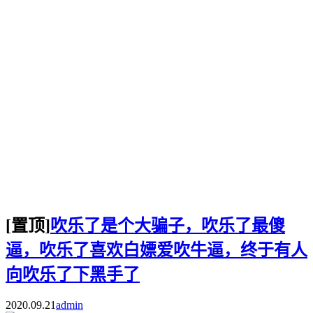
[置顶]
吹乐了是个大骗子，吹乐了最傻
逼，吹乐了喜欢白嫖爱吹牛逼，终于有人
向吹乐了下黑手了
2020.09.21
admin