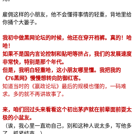
雇佣这样的小朋友，他不会懂得事情的轻重，背地里给
你捅个大篓子。
我初中做黑网论坛的时候，他还在穿开裆裤。真的！哈
哈！
如果不是国内言论控制和贴吧等挤占，我们的发展速度
非常快，特别是那个年代。
但是，我明白轻重哈，这小朋友哪里懂。我把我的
《76黑网》慢慢想转向防御红客。
知道当时的《嬴政论坛》最后的规模也懂的，一码难
求。多的就不再讲故事了。
来，咱们回过头来看看这个初出茅庐就在前辈面前耍太
极的小盆友。
（诶，我心里一直劝自己，别和这种人说太多，写他多
了，抓紧结束。）