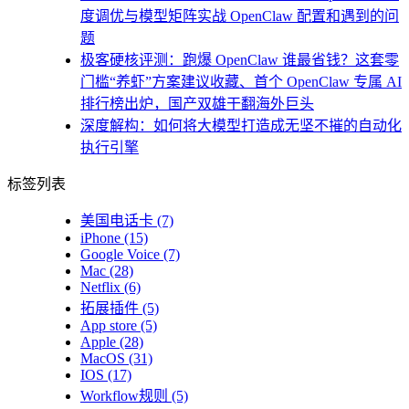
度调优与模型矩阵实战 OpenClaw 配置和遇到的问
题
极客硬核评测：跑爆 OpenClaw 谁最省钱？这套零
门槛“养虾”方案建议收藏、首个 OpenClaw 专属 AI
排行榜出炉，国产双雄干翻海外巨头
深度解构：如何将大模型打造成无坚不摧的自动化
执行引擎
标签列表
美国电话卡
(7)
iPhone
(15)
Google Voice
(7)
Mac
(28)
Netflix
(6)
拓展插件
(5)
App store
(5)
Apple
(28)
MacOS
(31)
IOS
(17)
Workflow规则
(5)