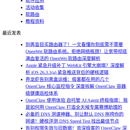
软件应用
活动收集
软路由
教程资料
最近发表
别再盲目买路由器了！一文看懂你到底需不需要
OpenWrt 软路由系统。拒绝网络瓶颈！让宽带彻底
满血复活的 OpenWrt 软路由深度解析
Apple 紧急升级补丁 WebKit 引擎大崩塌？深度解
析 iOS 26.3.1(a) 紧急推送背后的硬核逻辑
养龙虾告别黑盒运维：极客都在用的几个
OpenClaw 核心监控指令 深度拆解 OpenClaw 容器
级健康巡检体系
OpenClaw 使用体验 自托管 AI Agent 终极指南：我
是如何用 OpenClaw 打造全天候专属赛博助理的
必备的 DNS 测速神器、别让默认 DNS 拖垮你的
网速！硬核评测 DNS Speed Test 找出最佳节点
告别权限失效与旧数据！资深极客的 OpenClaw 深