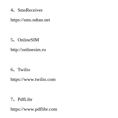
4、SmsReceiver
https://sms.ndtan.net
5、OnlineSIM
http://onlinesim.ru
6、Twilio
https://www.twilio.com
7、PdfLibr
https://www.pdflibr.com