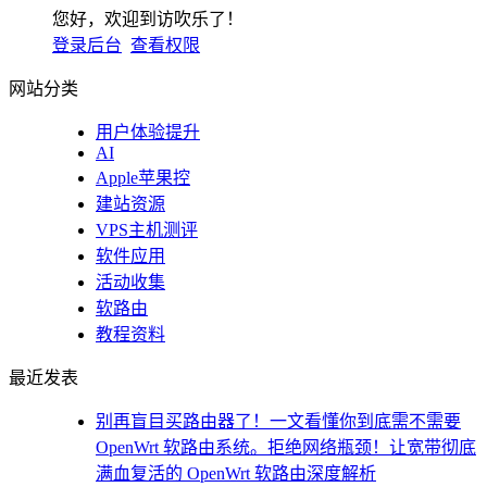
您好，欢迎到访吹乐了！
登录后台
查看权限
网站分类
用户体验提升
AI
Apple苹果控
建站资源
VPS主机测评
软件应用
活动收集
软路由
教程资料
最近发表
别再盲目买路由器了！一文看懂你到底需不需要
OpenWrt 软路由系统。拒绝网络瓶颈！让宽带彻底
满血复活的 OpenWrt 软路由深度解析