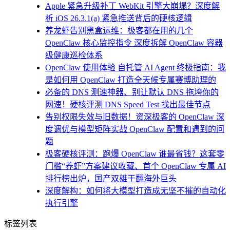
Apple 紧急升级补丁 WebKit 引擎大崩塌？深度解
析 iOS 26.3.1(a) 紧急推送背后的硬核逻辑
养龙虾告别黑盒运维：极客都在用的几个
OpenClaw 核心监控指令 深度拆解 OpenClaw 容器
级健康巡检体系
OpenClaw 使用体验 自托管 AI Agent 终极指南：我
是如何用 OpenClaw 打造全天候专属赛博助理的
必备的 DNS 测速神器、别让默认 DNS 拖垮你的
网速！硬核评测 DNS Speed Test 找出最佳节点
告别权限失效与旧数据！资深极客的 OpenClaw 深
度调优与模型矩阵实战 OpenClaw 配置和遇到的问
题
极客硬核评测：跑爆 OpenClaw 谁最省钱？这套零
门槛“养虾”方案建议收藏、首个 OpenClaw 专属 AI
排行榜出炉，国产双雄干翻海外巨头
深度解构：如何将大模型打造成无坚不摧的自动化
执行引擎
标签列表