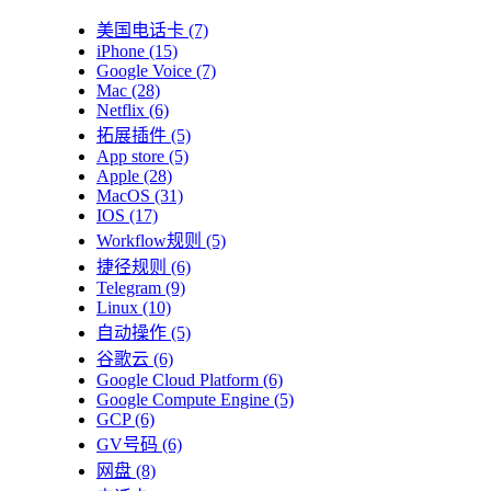
美国电话卡
(7)
iPhone
(15)
Google Voice
(7)
Mac
(28)
Netflix
(6)
拓展插件
(5)
App store
(5)
Apple
(28)
MacOS
(31)
IOS
(17)
Workflow规则
(5)
捷径规则
(6)
Telegram
(9)
Linux
(10)
自动操作
(5)
谷歌云
(6)
Google Cloud Platform
(6)
Google Compute Engine
(5)
GCP
(6)
GV号码
(6)
网盘
(8)