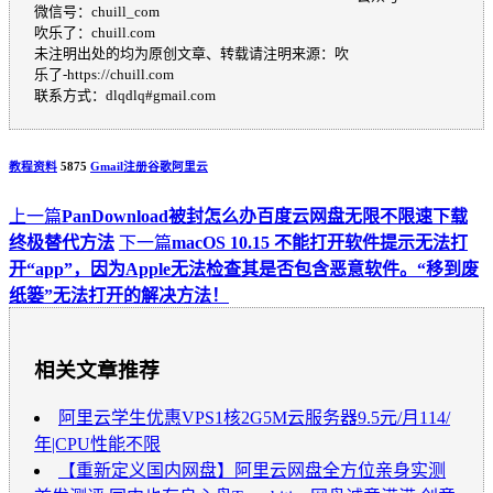
微信号：chuill_com
吹乐了：chuill.com
未注明出处的均为原创文章、转载请注明来源：吹
乐了-https://chuill.com
联系方式：dlqdlq#gmail.com
教程资料
5875
Gmail
注册
谷歌
阿里云
上一篇
PanDownload被封怎么办百度云网盘无限不限速下载
终极替代方法
下一篇
macOS 10.15 不能打开软件提示无法打
开“app”，因为Apple无法检查其是否包含恶意软件。“移到废
纸篓”无法打开的解决方法！
相关文章推荐
阿里云学生优惠VPS1核2G5M云服务器9.5元/月114/
年|CPU性能不限
【重新定义国内网盘】阿里云网盘全方位亲身实测