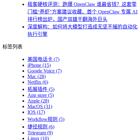
极客硬核评测：跑爆 OpenClaw 谁最省钱？这套零
门槛“养虾”方案建议收藏、首个 OpenClaw 专属 AI
排行榜出炉，国产双雄干翻海外巨头
深度解构：如何将大模型打造成无坚不摧的自动化
执行引擎
标签列表
美国电话卡
(7)
iPhone
(15)
Google Voice
(7)
Mac
(28)
Netflix
(6)
拓展插件
(5)
App store
(5)
Apple
(28)
MacOS
(31)
IOS
(17)
Workflow规则
(5)
捷径规则
(6)
Telegram
(9)
Linux
(10)