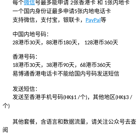
每个
微信
号最多能申请
张香港卡 和
张内地卡
2
1
一个国内身份证最多申请
张内地电话卡
5
支持微信，支付宝，银联卡，
等
PayPal
中国内地号码：
港币
天，
港币
天，
港币
天
28
30
88
180
128
360
香港号码：
港币
天，
港币
天，
港币
天
18
30
38
90
68
360
易博通香港电话卡不能给国内号码发送短信
发送短信：
发送至香港手机号码
个
，其他地区
(HK$1 /
)
(HK$3 /
个
)
其他套餐，含语言和数据流量，请关注公众号去查
阅