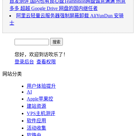
首发测评 国内也有良心盘Teambition网盘诚意满满 创意
多多 超越 Google Drive 网盘的国内继任者
阿里云轻量云服务器强制屏蔽卸载 AliYunDun 安骑
士
您好，欢迎到访吹乐了！
登录后台
查看权限
网站分类
用户体验提升
AI
Apple苹果控
建站资源
VPS主机测评
软件应用
活动收集
软路由