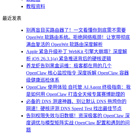
教程资料
最近发表
别再盲目买路由器了！一文看懂你到底需不需要
OpenWrt 软路由系统。拒绝网络瓶颈！让宽带彻底
满血复活的 OpenWrt 软路由深度解析
Apple 紧急升级补丁 WebKit 引擎大崩塌？深度解
析 iOS 26.3.1(a) 紧急推送背后的硬核逻辑
养龙虾告别黑盒运维：极客都在用的几个
OpenClaw 核心监控指令 深度拆解 OpenClaw 容器
级健康巡检体系
OpenClaw 使用体验 自托管 AI Agent 终极指南：我
是如何用 OpenClaw 打造全天候专属赛博助理的
必备的 DNS 测速神器、别让默认 DNS 拖垮你的
网速！硬核评测 DNS Speed Test 找出最佳节点
告别权限失效与旧数据！资深极客的 OpenClaw 深
度调优与模型矩阵实战 OpenClaw 配置和遇到的问
题