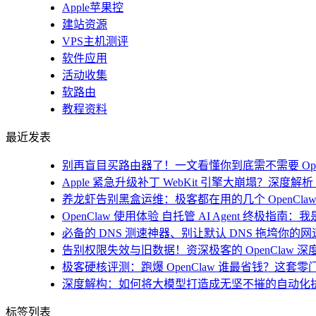
Apple苹果控
建站资源
VPS主机测评
软件应用
活动收集
软路由
教程资料
最近发表
别再盲目买路由器了！一文看懂你到底需不需要 Open
Apple 紧急升级补丁 WebKit 引擎大崩塌？深度解析 i
养龙虾告别黑盒运维：极客都在用的几个 OpenClaw
OpenClaw 使用体验 自托管 AI Agent 终极指南
必备的 DNS 测速神器、别让默认 DNS 拖垮你的网速！
告别权限失效与旧数据！资深极客的 OpenClaw 深
极客硬核评测：跑爆 OpenClaw 谁最省钱？这套零
深度解构：如何将大模型打造成无坚不摧的自动化
标签列表