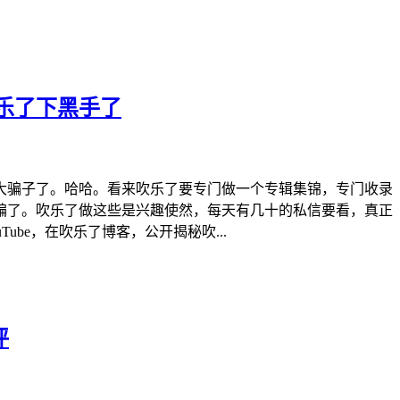
乐了下黑手了
大骗子了。哈哈。看来吹乐了要专门做一个专辑集锦，专门收录
骗了。吹乐了做这些是兴趣使然，每天有几十的私信要看，真正
be，在吹乐了博客，公开揭秘吹...
评