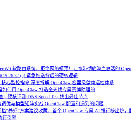
Wrt 软路由系统。拒绝网络瓶颈！让宽带彻底满血复活的 Open
OS 26.3.1(a) 紧急推送背后的硬核逻辑
 核心监控指令 深度拆解 OpenClaw 容器级健康巡检体系
：我是如何用 OpenClaw 打造全天候专属赛博助理的
硬核评测 DNS Speed Test 找出最佳节点
度调优与模型矩阵实战 OpenClaw 配置和遇到的问题
门槛“养虾”方案建议收藏、首个 OpenClaw 专属 AI 排行榜出
执行引擎