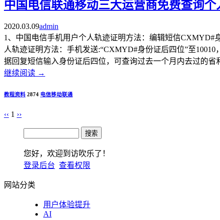
中国电信联通移动三大运营商免费查询个
2020.03.09
admin
1、中国电信手机用户个人轨迹证明方法：编辑短信CXMYD#身
人轨迹证明方法：手机发送:“CXMYD#身份证后四位”至100
据回复短信输入身份证后四位，可查询过去一个月内去过的省和直
继续阅读
→
教程资料
2874
电信
移动
联通
‹‹
1
››
您好，欢迎到访吹乐了！
登录后台
查看权限
网站分类
用户体验提升
AI