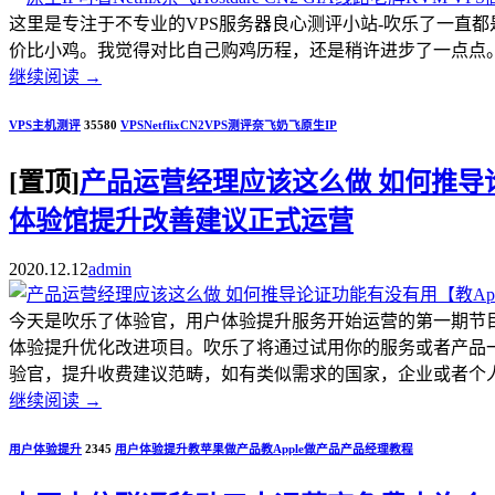
这里是专注于不专业的VPS服务器良心测评小站-吹乐了一直
价比小鸡。我觉得对比自己购鸡历程，还是稍许进步了一点点。.
继续阅读
→
VPS主机测评
35580
VPS
Netflix
CN2
VPS测评
奈飞
奶飞
原生IP
[置顶]
产品运营经理应该这么做 如何推导论证
体验馆提升改善建议正式运营
2020.12.12
admin
今天是吹乐了体验官，用户体验提升服务开始运营的第一期节
体验提升优化改进项目。吹乐了将通过试用你的服务或者产品
验官，提升收费建议范畴，如有类似需求的国家，企业或者个人开发者，
继续阅读
→
用户体验提升
2345
用户体验提升
教苹果做产品
教Apple做产品
产品经理教程