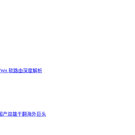
Wrt 软路由深度解析
炉，国产双雄干翻海外巨头