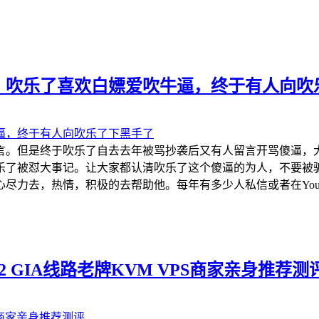
，吹乐了喜欢白嫖爱吹牛逼，终于有人向吹
言。但是终于吹乐了自去去年被骂抄袭后又有人留言开骂傻逼，
乐了被怼大事记。让大家都认清吹乐了这个傻逼的为人，不要被
力去，热情，积极的去帮助他。每年有多少人私信或者在YouTu
e CN2 GIA线路老牌KVM VPS商家亲身推荐测