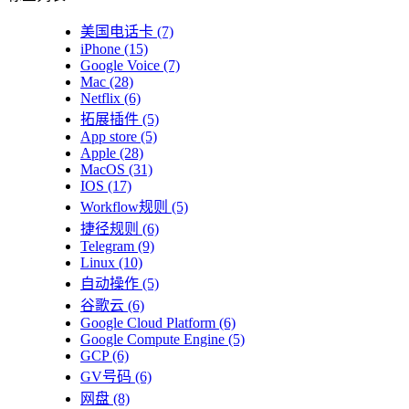
美国电话卡
(7)
iPhone
(15)
Google Voice
(7)
Mac
(28)
Netflix
(6)
拓展插件
(5)
App store
(5)
Apple
(28)
MacOS
(31)
IOS
(17)
Workflow规则
(5)
捷径规则
(6)
Telegram
(9)
Linux
(10)
自动操作
(5)
谷歌云
(6)
Google Cloud Platform
(6)
Google Compute Engine
(5)
GCP
(6)
GV号码
(6)
网盘
(8)