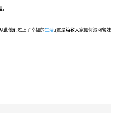
理。
 从此他们过上了幸福的
生活
,(这是篇教大家如何泡网警妹