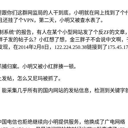
要跟你们这群网监局的人干到底，小明就在网上找到了个
且还挂了个VPN，第二天，小明又被查水表了。
制系统"的报告，有人在某个小型网站发了个反ZF的文章
难不成是金三胖子发的帖子么？小红想了想，金三胖子不会说中
年2月8日，122.224.250.38链接到了175.45.176
抓捕归案。小明又被小红胖揍一顿。
上发帖，怎么又尼玛被抓了。
，能采集几乎所有的国内网站的发帖信息，检测到关键字就
国电信也拒绝继续向小明提供服务，他换成了广电网络（二级