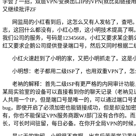
学会了一招，双层VPN/变换出口IP的VPN(就比如链接用17
又继续批评ZF
网监局的小红看到后，这怎么又有人发帖了，查吧。一看，
志，这回什么都没有，小红心想，这小明技术提高了啊。于是
我们公司的服务，号码是12345668，小红又要求某企
红又要求企鹅公司提供登录端口号，然后又同时根据二级
小红火速赶到了小明的家，又把小明抓走了。这是小
小明想：老子都用二级ISP了，也用双重VPN了，怎
老衲的解释：首先二级ISP有更严格的内网审计功
某局实验室的设备可以直接看到你的聊天记录（老衲见识
人共用一个IP，但是端口号是唯一的，可以通过端口号查内
bug，即使开启了必须加密也能链接成功，但是却没加
有，你也不能保证VPN服务商跟WJ部门没有合作的。
长，可长时间驻留，每日必备。在你开全局VPN的时候