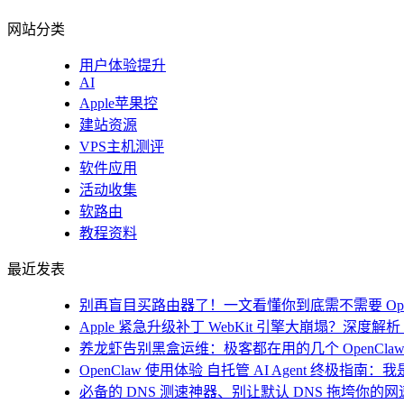
网站分类
用户体验提升
AI
Apple苹果控
建站资源
VPS主机测评
软件应用
活动收集
软路由
教程资料
最近发表
别再盲目买路由器了！一文看懂你到底需不需要 Open
Apple 紧急升级补丁 WebKit 引擎大崩塌？深度解析 i
养龙虾告别黑盒运维：极客都在用的几个 OpenClaw
OpenClaw 使用体验 自托管 AI Agent 终极指南
必备的 DNS 测速神器、别让默认 DNS 拖垮你的网速！