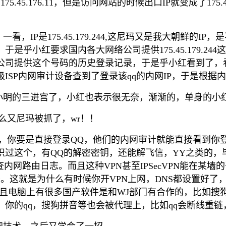
5.45.176.11，但是访问网站的时候出口IP就变成了175
IP是175.45.179.244,这尼玛又是我大朝鲜的
乎小红要求国内各大网络公司提供175.45.179.244
鹅公司提供这个号码的历史登录记录，于是乎小红看到了，看
ISP内网审计设备查到了登录该qq的内网IP，于是根据
明的三进宫了，小红也表示很无奈，渐渐的，单身的小红
么又尼玛被抓了，wr！！
能，你要是直接登录QQ，他们的内网审计就能直接看到你
过这个，有QQ的解密密钥，还能解飞信，YY之类的，
网路由日志。而且这种VPN甚至IPSecVPN能在某墙
密。这就是为什么有时候你开VPN上网，DNS都设置好
而且电脑上有很多国产软件是和WJ部门有合作的，比如搜狗
，你的qq，搜狗拼音等也会被代理上，比如qq会断线重