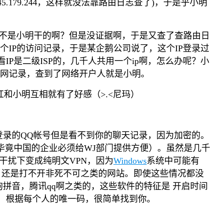
.45.179.244，这样就没法靠路由日志查了)，于是乎小明
IP，是不是小明干的啊？但是没证据啊，于是又查了查路由日
这个IP的访问记录，于是某企鹅公司说了，这个IP登录过
IP是二级ISP的，几千人共用一个ip啊，怎么办呢？小
内网记录，查到了网络开户人就是小明。
和小明互相就有了好感（>.<尼玛）
登录的QQ帐号但是看不到你的聊天记录，因为加密的。
毕竟中国的企业必须给WJ部门提供方便）。虽然是几千
的干扰下变成纯明文VPN，因为
Windows
系统中可能有
了，还是打不开非死不可之类的网站。即使这些情况都没
拼音，腾讯qq啊之类的，这些软件的特征是 开启时间
链，根据每个人的唯一码，很简单找到你。