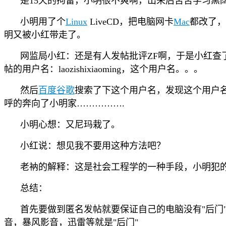
是15天的拘留，小明很不爽啊，出来后苦苦学习黑
小明用了个
Linux
LiveCD，把电脑网卡
Mac
都改了，
明又被小红带走了。
网监局小红：还是有人发帖批评ZF啊，于是小红查
帖的用户名：laozishixiaoming，这个用户名。。。
然后
百度
谷歌
搜索了下这个用户名，发现这个用户
呼的奔向了小明家…………….
小明心想：又尼玛栽了。
小红说：想见我不要用这种方法吧？
老衲的解释：这是社会工程学的一种手段，小明犯
总结：
首先要做到匿名发帖就要保证自己的电脑没有"后门
音，暴风影音，迅雷等就是"后门"