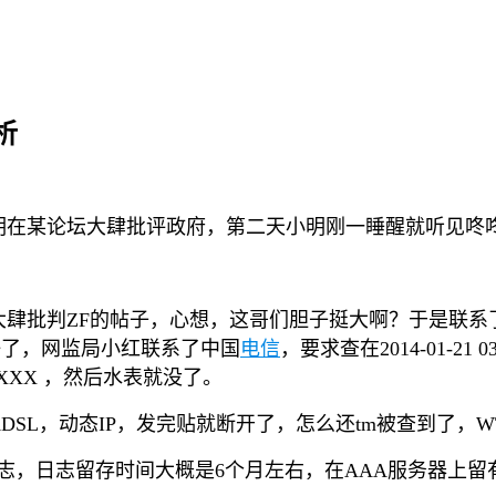
析
明在某论坛大肆批评政府，第二天小明刚一睡醒就听见咚
肆批判ZF的帖子，心想，这哥们胆子挺大啊？于是联系了
好了，网监局小红联系了中国
电信
，要求查在2014-01-21
XX ，然后水表就没了。
SL，动态IP，发完贴就断开了，怎么还tm被查到了，W
日志，日志留存时间大概是6个月左右，在AAA服务器上留