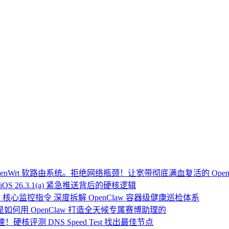
Wrt 软路由系统。拒绝网络瓶颈！让宽带彻底满血复活的 Open
OS 26.3.1(a) 紧急推送背后的硬核逻辑
 核心监控指令 深度拆解 OpenClaw 容器级健康巡检体系
：我是如何用 OpenClaw 打造全天候专属赛博助理的
硬核评测 DNS Speed Test 找出最佳节点