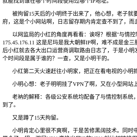
就能找到谁在哪个时间段使用过哪个IP地址。
被拘留15天后的小明终于出来了，他心想，老子就
府，这是个小网站啊，日志留存期内肯定查不到了，而
以网监局的小红的角度再看看：诶呀？根据"与情控
175.45.176.11 这是尼玛是我大朝鲜IP啊，
后小红就去各大出口运营商调取路由日志了，于是小明发现，在2014
个时间段是属于谁的？一查，又是小明干的。
小红第二天火速赶往小明家，把正在看电视的小明
小明心想：老子明明挂了VPN了啊，又在小型网站
老衲的解释：各级公安系统均配备了与情控制系统
到了。
又是蹲了15天拘留。
小明肯定心里很不爽啊，于是苦修黑阔技术。同时中