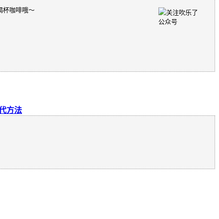
喝杯咖啡哦～
替代方法