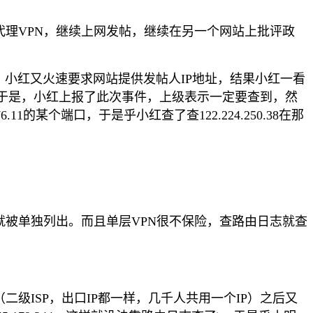
代理VPN，继续上网发帖，继续在另一个网站上批评政
，小红又火速要求网站提供发帖人IP地址，结果小红一看
文啊，于是，小红上报了此次事件，上级表示一定要查到，然
.11的某个端口，于是乎小红查了查122.224.250.38在那
被单独列出。而且单层VPN很不保险，查路由日志就查
ISP，出口IP都一样，几千人共用一个IP）之后又