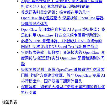
Apple 紧急升级补丁 WebKit 引擎大崩塌？深度解
析 iOS 26.3.1(a) 紧急推送背后的硬核逻辑
养龙虾告别黑盒运维：极客都在用的几个
OpenClaw 核心监控指令 深度拆解 OpenClaw 容器
级健康巡检体系
OpenClaw 使用体验 自托管 AI Agent 终极指南：我
是如何用 OpenClaw 打造全天候专属赛博助理的
必备的 DNS 测速神器、别让默认 DNS 拖垮你的
网速！硬核评测 DNS Speed Test 找出最佳节点
告别权限失效与旧数据！资深极客的 OpenClaw 深
度调优与模型矩阵实战 OpenClaw 配置和遇到的问
题
极客硬核评测：跑爆 OpenClaw 谁最省钱？这套零
门槛“养虾”方案建议收藏、首个 OpenClaw 专属 AI
排行榜出炉，国产双雄干翻海外巨头
深度解构：如何将大模型打造成无坚不摧的自动化
执行引擎
标签列表