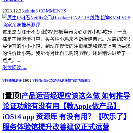
2023.12.23
admin
3 COMMENTS
这里是专注于不专业的VPS服务器良心测评小站-吹乐了一直
都是在摸爬滚打中，买各种小鸡来不断折腾自己。从最初的只
买便宜的小小小鸡，到现在慢慢的注重稳定和速度上有所要求
的性价比小鸡。我觉得对比自己购鸡历程，还是稍许进步了一
点点。...
继续阅读
→
VPS主机测评
35632
VPS
Netflix
CN2
VPS测评
奈飞
奶飞
原生IP
[置顶]
产品运营经理应该这么做 如何推导
论证功能有没有用【教Apple做产品】
iOS14 app 资源库 有没有用？【吹乐了】
服务体验馆提升改善建议正式运营