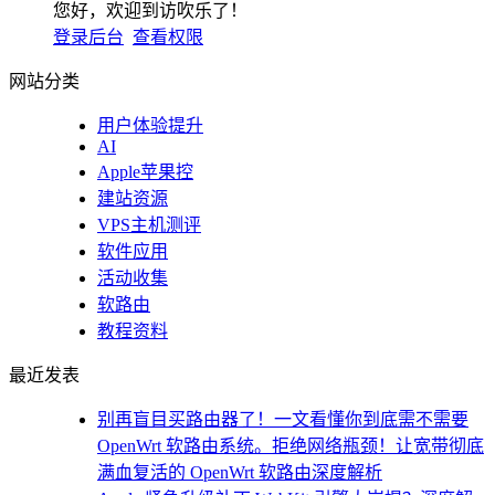
您好，欢迎到访吹乐了！
登录后台
查看权限
网站分类
用户体验提升
AI
Apple苹果控
建站资源
VPS主机测评
软件应用
活动收集
软路由
教程资料
最近发表
别再盲目买路由器了！一文看懂你到底需不需要
OpenWrt 软路由系统。拒绝网络瓶颈！让宽带彻底
满血复活的 OpenWrt 软路由深度解析