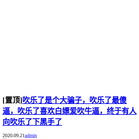
[置顶]
吹乐了是个大骗子，吹乐了最傻
逼，吹乐了喜欢白嫖爱吹牛逼，终于有人
向吹乐了下黑手了
2020.09.21
admin