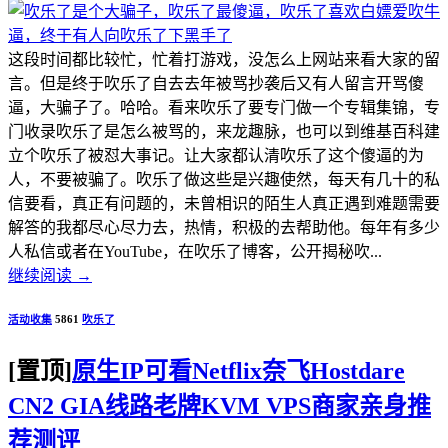
这段时间都比较忙，忙着打游戏，没怎么上网站来看大家的留
言。但是终于吹乐了自去去年被骂抄袭后又有人留言开骂傻
逼，大骗子了。哈哈。看来吹乐了要专门做一个专辑集锦，专
门收录吹乐了是怎么被骂的，来龙趣脉，也可以到维基百科建
立个吹乐了被怼大事记。让大家都认清吹乐了这个傻逼的为
人，不要被骗了。吹乐了做这些是兴趣使然，每天有几十的私
信要看，真正有问题的，未曾相识的陌生人真正遇到难题需要
解答的我都尽心尽力去，热情，积极的去帮助他。每年有多少
人私信或者在YouTube，在吹乐了博客，公开揭秘吹...
继续阅读
→
活动收集
5861
吹乐了
[置顶]
原生IP可看Netflix奈飞Hostdare
CN2 GIA线路老牌KVM VPS商家亲身推
荐测评