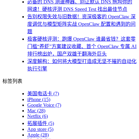
必备的 DNS 测速神器、别让默认 DNS 拖垮你的
网速！硬核评测 DNS Speed Test 找出最佳节点
告别权限失效与旧数据！资深极客的 OpenClaw 深
度调优与模型矩阵实战 OpenClaw 配置和遇到的问
题
极客硬核评测：跑爆 OpenClaw 谁最省钱？这套零
门槛“养虾”方案建议收藏、首个 OpenClaw 专属 AI
排行榜出炉，国产双雄干翻海外巨头
深度解构：如何将大模型打造成无坚不摧的自动化
执行引擎
标签列表
美国电话卡
(7)
iPhone
(15)
Google Voice
(7)
Mac
(28)
Netflix
(6)
拓展插件
(5)
App store
(5)
Apple
(28)