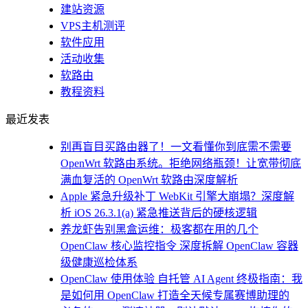
建站资源
VPS主机测评
软件应用
活动收集
软路由
教程资料
最近发表
别再盲目买路由器了！一文看懂你到底需不需要
OpenWrt 软路由系统。拒绝网络瓶颈！让宽带彻底
满血复活的 OpenWrt 软路由深度解析
Apple 紧急升级补丁 WebKit 引擎大崩塌？深度解
析 iOS 26.3.1(a) 紧急推送背后的硬核逻辑
养龙虾告别黑盒运维：极客都在用的几个
OpenClaw 核心监控指令 深度拆解 OpenClaw 容器
级健康巡检体系
OpenClaw 使用体验 自托管 AI Agent 终极指南：我
是如何用 OpenClaw 打造全天候专属赛博助理的