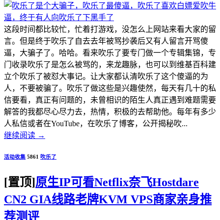
这段时间都比较忙，忙着打游戏，没怎么上网站来看大家的留
言。但是终于吹乐了自去去年被骂抄袭后又有人留言开骂傻
逼，大骗子了。哈哈。看来吹乐了要专门做一个专辑集锦，专
门收录吹乐了是怎么被骂的，来龙趣脉，也可以到维基百科建
立个吹乐了被怼大事记。让大家都认清吹乐了这个傻逼的为
人，不要被骗了。吹乐了做这些是兴趣使然，每天有几十的私
信要看，真正有问题的，未曾相识的陌生人真正遇到难题需要
解答的我都尽心尽力去，热情，积极的去帮助他。每年有多少
人私信或者在YouTube，在吹乐了博客，公开揭秘吹...
继续阅读
→
活动收集
5861
吹乐了
[置顶]
原生IP可看Netflix奈飞Hostdare
CN2 GIA线路老牌KVM VPS商家亲身推
荐测评