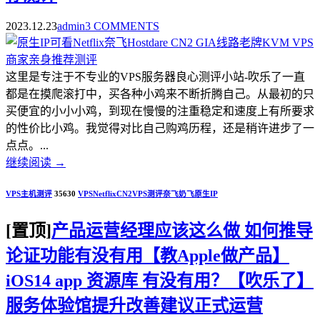
2023.12.23
admin
3 COMMENTS
这里是专注于不专业的VPS服务器良心测评小站-吹乐了一直
都是在摸爬滚打中，买各种小鸡来不断折腾自己。从最初的只
买便宜的小小小鸡，到现在慢慢的注重稳定和速度上有所要求
的性价比小鸡。我觉得对比自己购鸡历程，还是稍许进步了一
点点。...
继续阅读
→
VPS主机测评
35630
VPS
Netflix
CN2
VPS测评
奈飞
奶飞
原生IP
[置顶]
产品运营经理应该这么做 如何推导
论证功能有没有用【教Apple做产品】
iOS14 app 资源库 有没有用？【吹乐了】
服务体验馆提升改善建议正式运营