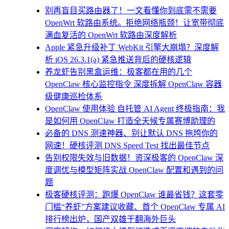
别再盲目买路由器了！一文看懂你到底需不需要
OpenWrt 软路由系统。拒绝网络瓶颈！让宽带彻底
满血复活的 OpenWrt 软路由深度解析
Apple 紧急升级补丁 WebKit 引擎大崩塌？深度解
析 iOS 26.3.1(a) 紧急推送背后的硬核逻辑
养龙虾告别黑盒运维：极客都在用的几个
OpenClaw 核心监控指令 深度拆解 OpenClaw 容器
级健康巡检体系
OpenClaw 使用体验 自托管 AI Agent 终极指南：我
是如何用 OpenClaw 打造全天候专属赛博助理的
必备的 DNS 测速神器、别让默认 DNS 拖垮你的
网速！硬核评测 DNS Speed Test 找出最佳节点
告别权限失效与旧数据！资深极客的 OpenClaw 深
度调优与模型矩阵实战 OpenClaw 配置和遇到的问
题
极客硬核评测：跑爆 OpenClaw 谁最省钱？这套零
门槛“养虾”方案建议收藏、首个 OpenClaw 专属 AI
排行榜出炉，国产双雄干翻海外巨头