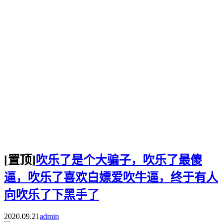
[置顶]
吹乐了是个大骗子，吹乐了最傻
逼，吹乐了喜欢白嫖爱吹牛逼，终于有人
向吹乐了下黑手了
2020.09.21
admin