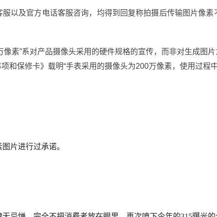
客服以及官方电话客服咨询，均得到回复称拍摄后传输图片像素
0万像素”系对产品摄像头采用的硬件规格的宣传，而非对生成图片
项和保修卡》载明“手表采用的摄像头为200万像素，使用过程
像素图片进行过承诺。
无忌惮，完全不把消费者放在眼里，再次喷下今年的315曝光的