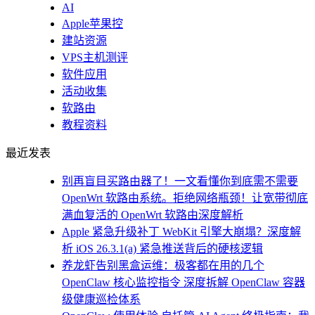
AI
Apple苹果控
建站资源
VPS主机测评
软件应用
活动收集
软路由
教程资料
最近发表
别再盲目买路由器了！一文看懂你到底需不需要
OpenWrt 软路由系统。拒绝网络瓶颈！让宽带彻底
满血复活的 OpenWrt 软路由深度解析
Apple 紧急升级补丁 WebKit 引擎大崩塌？深度解
析 iOS 26.3.1(a) 紧急推送背后的硬核逻辑
养龙虾告别黑盒运维：极客都在用的几个
OpenClaw 核心监控指令 深度拆解 OpenClaw 容器
级健康巡检体系