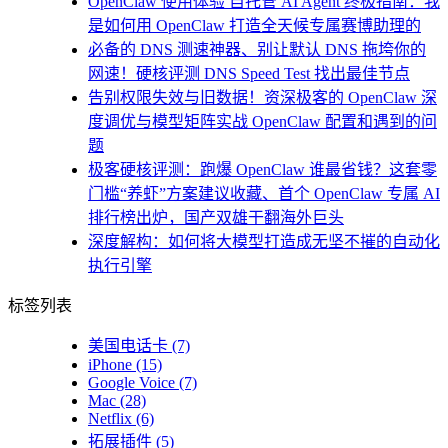
OpenClaw 使用体验 自托管 AI Agent 终极指南：我
是如何用 OpenClaw 打造全天候专属赛博助理的
必备的 DNS 测速神器、别让默认 DNS 拖垮你的
网速！硬核评测 DNS Speed Test 找出最佳节点
告别权限失效与旧数据！资深极客的 OpenClaw 深
度调优与模型矩阵实战 OpenClaw 配置和遇到的问
题
极客硬核评测：跑爆 OpenClaw 谁最省钱？这套零
门槛“养虾”方案建议收藏、首个 OpenClaw 专属 AI
排行榜出炉，国产双雄干翻海外巨头
深度解构：如何将大模型打造成无坚不摧的自动化
执行引擎
标签列表
美国电话卡
(7)
iPhone
(15)
Google Voice
(7)
Mac
(28)
Netflix
(6)
拓展插件
(5)