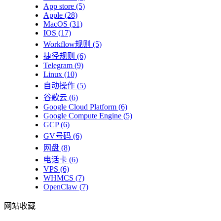
App store
(5)
Apple
(28)
MacOS
(31)
IOS
(17)
Workflow规则
(5)
捷径规则
(6)
Telegram
(9)
Linux
(10)
自动操作
(5)
谷歌云
(6)
Google Cloud Platform
(6)
Google Compute Engine
(5)
GCP
(6)
GV号码
(6)
网盘
(8)
电话卡
(6)
VPS
(6)
WHMCS
(7)
OpenClaw
(7)
网站收藏