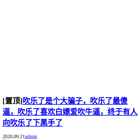
[置顶]
吹乐了是个大骗子，吹乐了最傻
逼，吹乐了喜欢白嫖爱吹牛逼，终于有人
向吹乐了下黑手了
2020.09.21
admin