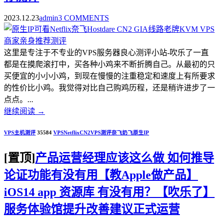
2023.12.23
admin
3 COMMENTS
这里是专注于不专业的VPS服务器良心测评小站-吹乐了一直
都是在摸爬滚打中，买各种小鸡来不断折腾自己。从最初的只
买便宜的小小小鸡，到现在慢慢的注重稳定和速度上有所要求
的性价比小鸡。我觉得对比自己购鸡历程，还是稍许进步了一
点点。...
继续阅读
→
VPS主机测评
35584
VPS
Netflix
CN2
VPS测评
奈飞
奶飞
原生IP
[置顶]
产品运营经理应该这么做 如何推导
论证功能有没有用【教Apple做产品】
iOS14 app 资源库 有没有用？【吹乐了】
服务体验馆提升改善建议正式运营