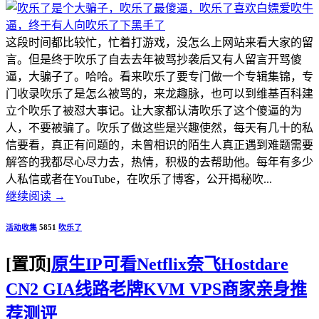
这段时间都比较忙，忙着打游戏，没怎么上网站来看大家的留
言。但是终于吹乐了自去去年被骂抄袭后又有人留言开骂傻
逼，大骗子了。哈哈。看来吹乐了要专门做一个专辑集锦，专
门收录吹乐了是怎么被骂的，来龙趣脉，也可以到维基百科建
立个吹乐了被怼大事记。让大家都认清吹乐了这个傻逼的为
人，不要被骗了。吹乐了做这些是兴趣使然，每天有几十的私
信要看，真正有问题的，未曾相识的陌生人真正遇到难题需要
解答的我都尽心尽力去，热情，积极的去帮助他。每年有多少
人私信或者在YouTube，在吹乐了博客，公开揭秘吹...
继续阅读
→
活动收集
5851
吹乐了
[置顶]
原生IP可看Netflix奈飞Hostdare
CN2 GIA线路老牌KVM VPS商家亲身推
荐测评