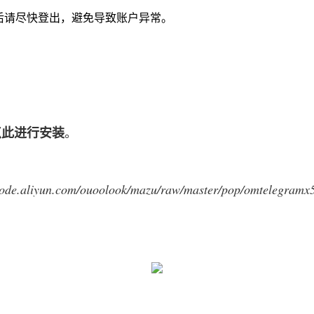
ud)。使用后请尽快登出，避免导致账户异常。
点此进行安装
。
/code.aliyun.com/ouoolook/mazu/raw/master/pop/omtelegramx5