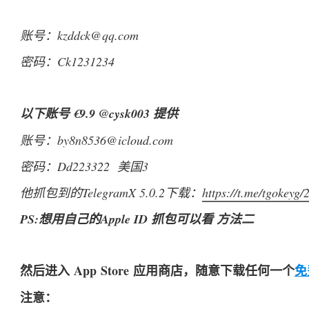
账号：
kzddck@qq.com
密码：Ck1231234
以下账号 €9.9 @cysk003 提供
账号：
by8n8536@icloud.com
密码：Dd223322  美国3
他抓包到的TelegramX 5.0.2下载：
https://t.me/tgokeyg/
PS:想用自己的Apple ID 抓包可以看 方法二
然后进入 App Store 应用商店，随意下载任何一个
免
注意：