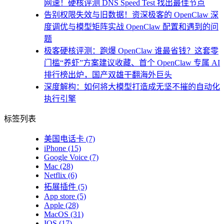
网速！硬核评测 DNS Speed Test 找出最佳节点
告别权限失效与旧数据！资深极客的 OpenClaw 深
度调优与模型矩阵实战 OpenClaw 配置和遇到的问
题
极客硬核评测：跑爆 OpenClaw 谁最省钱？这套零
门槛“养虾”方案建议收藏、首个 OpenClaw 专属 AI
排行榜出炉，国产双雄干翻海外巨头
深度解构：如何将大模型打造成无坚不摧的自动化
执行引擎
标签列表
美国电话卡
(7)
iPhone
(15)
Google Voice
(7)
Mac
(28)
Netflix
(6)
拓展插件
(5)
App store
(5)
Apple
(28)
MacOS
(31)
IOS
(17)