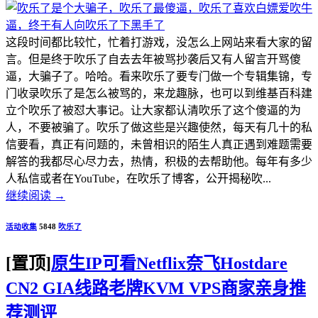
这段时间都比较忙，忙着打游戏，没怎么上网站来看大家的留
言。但是终于吹乐了自去去年被骂抄袭后又有人留言开骂傻
逼，大骗子了。哈哈。看来吹乐了要专门做一个专辑集锦，专
门收录吹乐了是怎么被骂的，来龙趣脉，也可以到维基百科建
立个吹乐了被怼大事记。让大家都认清吹乐了这个傻逼的为
人，不要被骗了。吹乐了做这些是兴趣使然，每天有几十的私
信要看，真正有问题的，未曾相识的陌生人真正遇到难题需要
解答的我都尽心尽力去，热情，积极的去帮助他。每年有多少
人私信或者在YouTube，在吹乐了博客，公开揭秘吹...
继续阅读
→
活动收集
5848
吹乐了
[置顶]
原生IP可看Netflix奈飞Hostdare
CN2 GIA线路老牌KVM VPS商家亲身推
荐测评