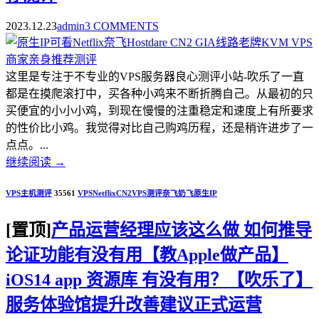
2023.12.23
admin
3 COMMENTS
这里是专注于不专业的VPS服务器良心测评小站-吹乐了一直
都是在摸爬滚打中，买各种小鸡来不断折腾自己。从最初的只
买便宜的小小小鸡，到现在慢慢的注重稳定和速度上有所要求
的性价比小鸡。我觉得对比自己购鸡历程，还是稍许进步了一
点点。...
继续阅读
→
VPS主机测评
35561
VPS
Netflix
CN2
VPS测评
奈飞
奶飞
原生IP
[置顶]
产品运营经理应该这么做 如何推导
论证功能有没有用【教Apple做产品】
iOS14 app 资源库 有没有用？【吹乐了】
服务体验馆提升改善建议正式运营