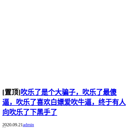
[置顶]
吹乐了是个大骗子，吹乐了最傻
逼，吹乐了喜欢白嫖爱吹牛逼，终于有人
向吹乐了下黑手了
2020.09.21
admin