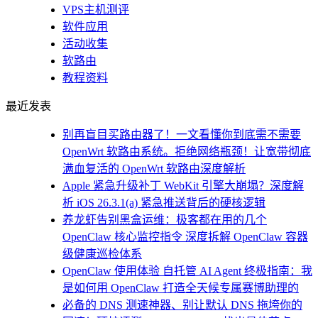
VPS主机测评
软件应用
活动收集
软路由
教程资料
最近发表
别再盲目买路由器了！一文看懂你到底需不需要
OpenWrt 软路由系统。拒绝网络瓶颈！让宽带彻底
满血复活的 OpenWrt 软路由深度解析
Apple 紧急升级补丁 WebKit 引擎大崩塌？深度解
析 iOS 26.3.1(a) 紧急推送背后的硬核逻辑
养龙虾告别黑盒运维：极客都在用的几个
OpenClaw 核心监控指令 深度拆解 OpenClaw 容器
级健康巡检体系
OpenClaw 使用体验 自托管 AI Agent 终极指南：我
是如何用 OpenClaw 打造全天候专属赛博助理的
必备的 DNS 测速神器、别让默认 DNS 拖垮你的