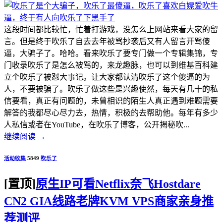
这段时间都比较忙，忙着打游戏，没怎么上网站来看大家的留
言。但是终于吹乐了自去去年被骂抄袭后又有人留言开骂傻
逼，大骗子了。哈哈。看来吹乐了要专门做一个专辑集锦，专
门收录吹乐了是怎么被骂的，来龙趣脉，也可以到维基百科建
立个吹乐了被怼大事记。让大家都认清吹乐了这个傻逼的为
人，不要被骗了。吹乐了做这些是兴趣使然，每天有几十的私
信要看，真正有问题的，未曾相识的陌生人真正遇到难题需要
解答的我都尽心尽力去，热情，积极的去帮助他。每年有多少
人私信或者在YouTube，在吹乐了博客，公开揭秘吹...
继续阅读
→
活动收集
5849
吹乐了
[置顶]
原生IP可看Netflix奈飞Hostdare
CN2 GIA线路老牌KVM VPS商家亲身推
荐测评