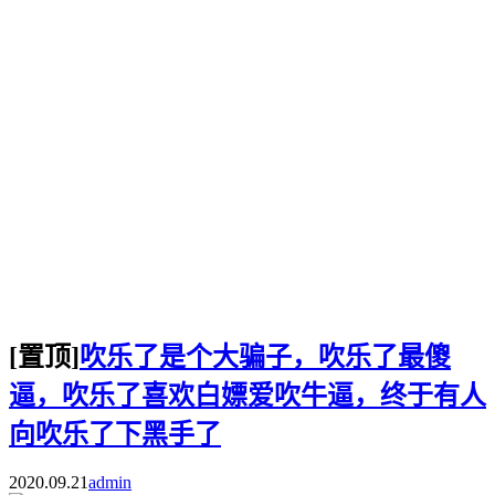
[置顶]
吹乐了是个大骗子，吹乐了最傻
逼，吹乐了喜欢白嫖爱吹牛逼，终于有人
向吹乐了下黑手了
2020.09.21
admin