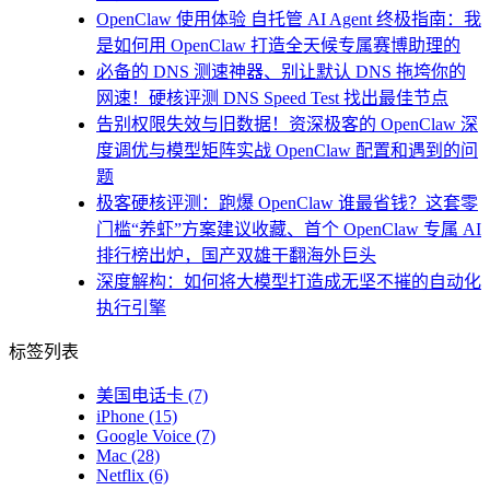
OpenClaw 使用体验 自托管 AI Agent 终极指南：我
是如何用 OpenClaw 打造全天候专属赛博助理的
必备的 DNS 测速神器、别让默认 DNS 拖垮你的
网速！硬核评测 DNS Speed Test 找出最佳节点
告别权限失效与旧数据！资深极客的 OpenClaw 深
度调优与模型矩阵实战 OpenClaw 配置和遇到的问
题
极客硬核评测：跑爆 OpenClaw 谁最省钱？这套零
门槛“养虾”方案建议收藏、首个 OpenClaw 专属 AI
排行榜出炉，国产双雄干翻海外巨头
深度解构：如何将大模型打造成无坚不摧的自动化
执行引擎
标签列表
美国电话卡
(7)
iPhone
(15)
Google Voice
(7)
Mac
(28)
Netflix
(6)