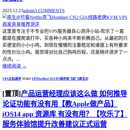
2023.12.23
admin
3 COMMENTS
这里是专注于不专业的VPS服务器良心测评小站-吹乐了一直
都是在摸爬滚打中，买各种小鸡来不断折腾自己。从最初的只
买便宜的小小小鸡，到现在慢慢的注重稳定和速度上有所要求
的性价比小鸡。我觉得对比自己购鸡历程，还是稍许进步了一
点点。...
继续阅读
→
VPS主机测评
35563
VPS
Netflix
CN2
VPS测评
奈飞
奶飞
原生IP
[置顶]
产品运营经理应该这么做 如何推导
论证功能有没有用【教Apple做产品】
iOS14 app 资源库 有没有用？【吹乐了】
服务体验馆提升改善建议正式运营