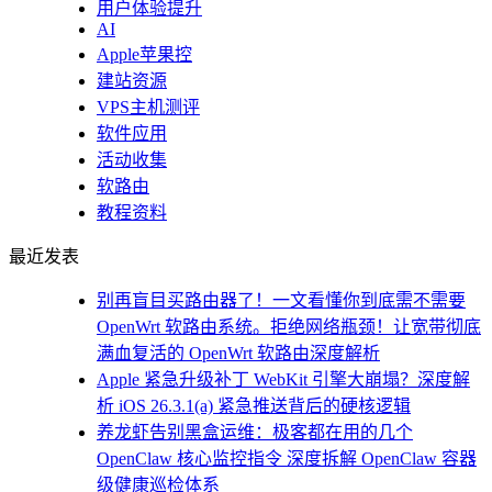
用户体验提升
AI
Apple苹果控
建站资源
VPS主机测评
软件应用
活动收集
软路由
教程资料
最近发表
别再盲目买路由器了！一文看懂你到底需不需要
OpenWrt 软路由系统。拒绝网络瓶颈！让宽带彻底
满血复活的 OpenWrt 软路由深度解析
Apple 紧急升级补丁 WebKit 引擎大崩塌？深度解
析 iOS 26.3.1(a) 紧急推送背后的硬核逻辑
养龙虾告别黑盒运维：极客都在用的几个
OpenClaw 核心监控指令 深度拆解 OpenClaw 容器
级健康巡检体系