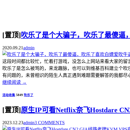
[置顶]
吹乐了是个大骗子，吹乐了最傻逼
2020.09.21
admin
这段时间都比较忙，忙着打游戏，没怎么上网站来看大家的留
吹乐了是怎么被骂的，来龙趣脉，也可以到维基百科建立个吹
有问题的，未曾相识的陌生人真正遇到难题需要解答的我都尽心尽
继续阅读
→
活动收集
5849
吹乐了
[置顶]
原生IP可看Netflix奈飞Hostdar
2023.12.23
admin
3 COMMENTS