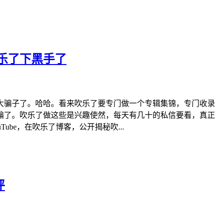
乐了下黑手了
大骗子了。哈哈。看来吹乐了要专门做一个专辑集锦，专门收录
骗了。吹乐了做这些是兴趣使然，每天有几十的私信要看，真正
be，在吹乐了博客，公开揭秘吹...
评