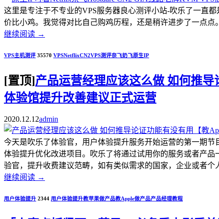
这里是专注于不专业的VPS服务器良心测评小站-吹乐了一直
价比小鸡。我觉得对比自己购鸡历程，还是稍许进步了一点点。.
继续阅读
→
VPS主机测评
35570
VPS
Netflix
CN2
VPS测评
奈飞
奶飞
原生IP
[置顶]
产品运营经理应该这么做 如何推导论证
体验馆提升改善建议正式运营
2020.12.12
admin
今天是吹乐了体验官，用户体验提升服务开始运营的第一期节
体验提升优化改进项目。吹乐了将通过试用你的服务或者产品
验官，提升收费建议范畴，如有类似需求的国家，企业或者个人开发者，
继续阅读
→
用户体验提升
2344
用户体验提升
教苹果做产品
教Apple做产品
产品经理教程