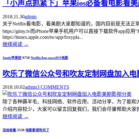
「小声点抓紧下」苹果ios必备看电影看美剧神
2018.11.30
admin
关于Netflix看电影，看美剧大家都知道的，国内目前是无
https://gimy.tv而iPhone苹果手机用户可以直接下载软件app应用
https://itunes.apple.com/tw/app/foxypla...
继续阅读
→
Apple苹果控
9758
Netflix
App store
IOS
电影
吹乐了微信公众号和吹友定制网盘加入电
2018.10.02
admin
3 COMMENTS
除了各种薅羊毛、科技网络、软件应用、活动分享，为了能和
介绍内容较少，大家可以留言回复我们，我们会尽量帮助大家搜寻一些有
继续阅读
→
活动收集
3530
电影
影视
吹乐了