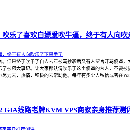
，吹乐了喜欢白嫖爱吹牛逼，终于有人向吹
言。但是终于吹乐了自去去年被骂抄袭后又有人留言开骂傻逼，
乐了被怼大事记。让大家都认清吹乐了这个傻逼的为人，不要被
力去，热情，积极的去帮助他。每年有多少人私信或者在YouTu
e CN2 GIA线路老牌KVM VPS商家亲身推荐测