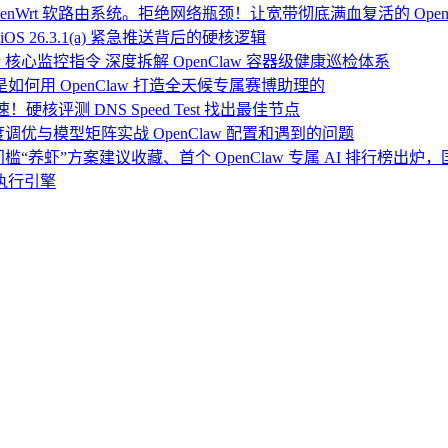
Wrt 软路由系统。拒绝网络瓶颈！让宽带彻底满血复活的 Open
OS 26.3.1(a) 紧急推送背后的硬核逻辑
 核心监控指令 深度拆解 OpenClaw 容器级健康巡检体系
：我是如何用 OpenClaw 打造全天候专属赛博助理的
硬核评测 DNS Speed Test 找出最佳节点
度调优与模型矩阵实战 OpenClaw 配置和遇到的问题
门槛“养虾”方案建议收藏、首个 OpenClaw 专属 AI 排行榜出
执行引擎