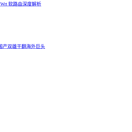
Wrt 软路由深度解析
炉，国产双雄干翻海外巨头