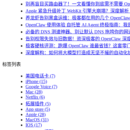
别再盲目买路由器了！一文看懂你到底需不需要 Open
Apple 紧急升级补丁 WebKit 引擎大崩塌？深度解析 i
养龙虾告别黑盒运维：极客都在用的几个 OpenClaw
OpenClaw 使用体验 自托管 AI Agent 终极指南
必备的 DNS 测速神器、别让默认 DNS 拖垮你的网速！
告别权限失效与旧数据！资深极客的 OpenClaw 深
极客硬核评测：跑爆 OpenClaw 谁最省钱？这套零
深度解构：如何将大模型打造成无坚不摧的自动化
标签列表
美国电话卡
(7)
iPhone
(15)
Google Voice
(7)
Mac
(28)
Netflix
(6)
拓展插件
(5)
App store
(5)
Apple
(28)
MacOS
(31)
IOS
(17)