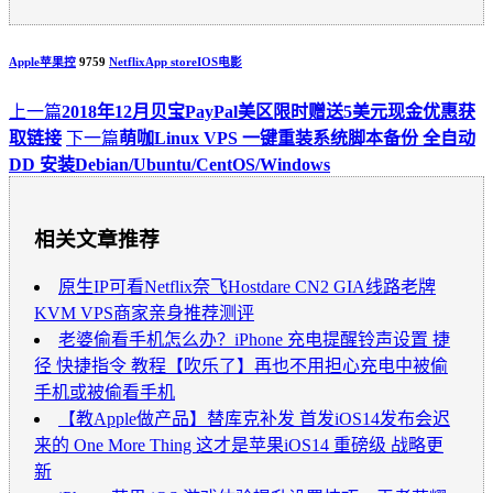
Apple苹果控
9759
Netflix
App store
IOS
电影
上一篇
2018年12月贝宝PayPal美区限时赠送5美元现金优惠获
取链接
下一篇
萌咖Linux VPS 一键重装系统脚本备份 全自动
DD 安装Debian/Ubuntu/CentOS/Windows
相关文章推荐
原生IP可看Netflix奈飞Hostdare CN2 GIA线路老牌
KVM VPS商家亲身推荐测评
老婆偷看手机怎么办？iPhone 充电提醒铃声设置 捷
径 快捷指令 教程【吹乐了】再也不用担心充电中被偷
手机或被偷看手机
【教Apple做产品】替库克补发 首发iOS14发布会迟
来的 One More Thing 这才是苹果iOS14 重磅级 战略更
新