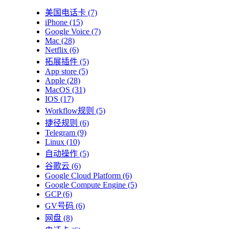
美国电话卡
(7)
iPhone
(15)
Google Voice
(7)
Mac
(28)
Netflix
(6)
拓展插件
(5)
App store
(5)
Apple
(28)
MacOS
(31)
IOS
(17)
Workflow规则
(5)
捷径规则
(6)
Telegram
(9)
Linux
(10)
自动操作
(5)
谷歌云
(6)
Google Cloud Platform
(6)
Google Compute Engine
(5)
GCP
(6)
GV号码
(6)
网盘
(8)