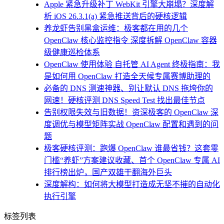
Apple 紧急升级补丁 WebKit 引擎大崩塌？深度解
析 iOS 26.3.1(a) 紧急推送背后的硬核逻辑
养龙虾告别黑盒运维：极客都在用的几个
OpenClaw 核心监控指令 深度拆解 OpenClaw 容器
级健康巡检体系
OpenClaw 使用体验 自托管 AI Agent 终极指南：我
是如何用 OpenClaw 打造全天候专属赛博助理的
必备的 DNS 测速神器、别让默认 DNS 拖垮你的
网速！硬核评测 DNS Speed Test 找出最佳节点
告别权限失效与旧数据！资深极客的 OpenClaw 深
度调优与模型矩阵实战 OpenClaw 配置和遇到的问
题
极客硬核评测：跑爆 OpenClaw 谁最省钱？这套零
门槛“养虾”方案建议收藏、首个 OpenClaw 专属 AI
排行榜出炉，国产双雄干翻海外巨头
深度解构：如何将大模型打造成无坚不摧的自动化
执行引擎
标签列表