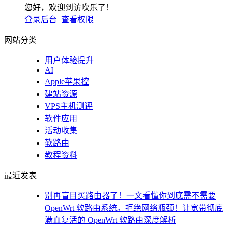
您好，欢迎到访吹乐了！
登录后台
查看权限
网站分类
用户体验提升
AI
Apple苹果控
建站资源
VPS主机测评
软件应用
活动收集
软路由
教程资料
最近发表
别再盲目买路由器了！一文看懂你到底需不需要
OpenWrt 软路由系统。拒绝网络瓶颈！让宽带彻底
满血复活的 OpenWrt 软路由深度解析