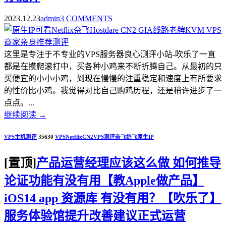
2023.12.23
admin
3 COMMENTS
这里是专注于不专业的VPS服务器良心测评小站-吹乐了一直
都是在摸爬滚打中，买各种小鸡来不断折腾自己。从最初的只
买便宜的小小小鸡，到现在慢慢的注重稳定和速度上有所要求
的性价比小鸡。我觉得对比自己购鸡历程，还是稍许进步了一
点点。...
继续阅读
→
VPS主机测评
35630
VPS
Netflix
CN2
VPS测评
奈飞
奶飞
原生IP
[置顶]
产品运营经理应该这么做 如何推导
论证功能有没有用【教Apple做产品】
iOS14 app 资源库 有没有用？【吹乐了】
服务体验馆提升改善建议正式运营