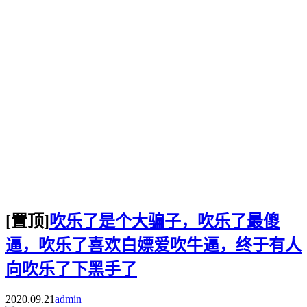
[置顶]
吹乐了是个大骗子，吹乐了最傻
逼，吹乐了喜欢白嫖爱吹牛逼，终于有人
向吹乐了下黑手了
2020.09.21
admin