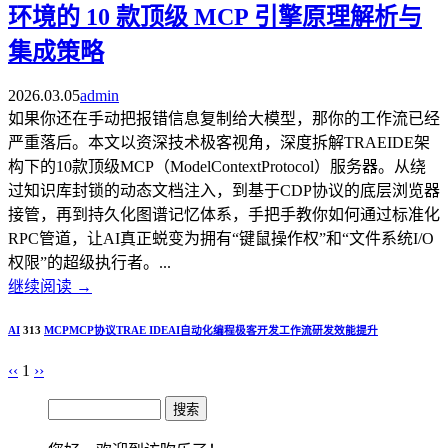
环境的 10 款顶级 MCP 引擎原理解析与
集成策略
2026.03.05
admin
如果你还在手动把报错信息复制给大模型，那你的工作流已经
严重落后。本文以资深技术极客视角，深度拆解TRAEIDE架
构下的10款顶级MCP（ModelContextProtocol）服务器。从绕
过知识库封锁的动态文档注入，到基于CDP协议的底层浏览器
接管，再到持久化图谱记忆体系，手把手教你如何通过标准化
RPC管道，让AI真正蜕变为拥有“键鼠操作权”和“文件系统I/O
权限”的超级执行者。...
继续阅读
→
AI
313
MCP
MCP协议
TRAE IDE
AI自动化编程
极客开发工作流
研发效能提升
‹‹
1
››