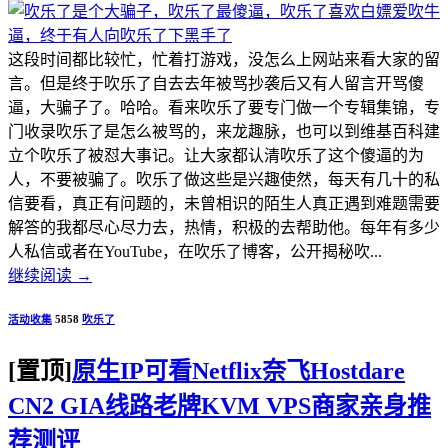
这段时间都比较忙，忙着打游戏，没怎么上网站来看大家的留
言。但是终于吹乐了自去去年被骂抄袭后又有人留言开骂傻
逼，大骗子了。哈哈。看来吹乐了要专门做一个专辑集锦，专
门收录吹乐了是怎么被骂的，来龙趣脉，也可以到维基百科建
立个吹乐了被怼大事记。让大家都认清吹乐了这个傻逼的为
人，不要被骗了。吹乐了做这些是兴趣使然，每天有几十的私
信要看，真正有问题的，未曾相识的陌生人真正遇到难题需要
解答的我都尽心尽力去，热情，积极的去帮助他。每年有多少
人私信或者在YouTube，在吹乐了博客，公开揭秘吹...
继续阅读
→
活动收集
5858
吹乐了
[置顶]
原生IP可看Netflix奈飞Hostdare
CN2 GIA线路老牌KVM VPS商家亲身推
荐测评