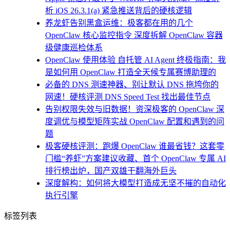
析 iOS 26.3.1(a) 紧急推送背后的硬核逻辑
养龙虾告别黑盒运维：极客都在用的几个
OpenClaw 核心监控指令 深度拆解 OpenClaw 容器
级健康巡检体系
OpenClaw 使用体验 自托管 AI Agent 终极指南：我
是如何用 OpenClaw 打造全天候专属赛博助理的
必备的 DNS 测速神器、别让默认 DNS 拖垮你的
网速！硬核评测 DNS Speed Test 找出最佳节点
告别权限失效与旧数据！资深极客的 OpenClaw 深
度调优与模型矩阵实战 OpenClaw 配置和遇到的问
题
极客硬核评测：跑爆 OpenClaw 谁最省钱？这套零
门槛“养虾”方案建议收藏、首个 OpenClaw 专属 AI
排行榜出炉，国产双雄干翻海外巨头
深度解构：如何将大模型打造成无坚不摧的自动化
执行引擎
标签列表