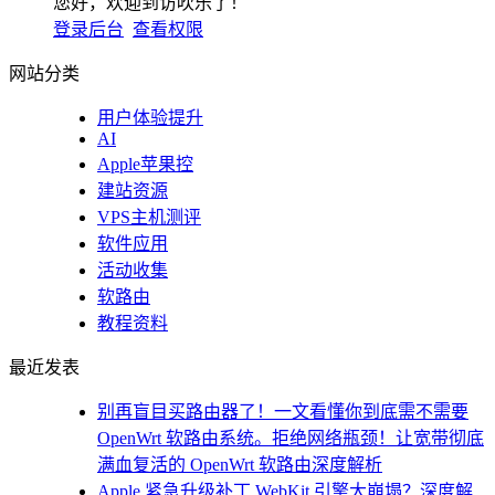
您好，欢迎到访吹乐了！
登录后台
查看权限
网站分类
用户体验提升
AI
Apple苹果控
建站资源
VPS主机测评
软件应用
活动收集
软路由
教程资料
最近发表
别再盲目买路由器了！一文看懂你到底需不需要
OpenWrt 软路由系统。拒绝网络瓶颈！让宽带彻底
满血复活的 OpenWrt 软路由深度解析
Apple 紧急升级补丁 WebKit 引擎大崩塌？深度解