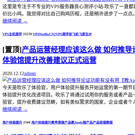
这里是专注于不专业的VPS服务器良心测评小站-吹乐了一直
价比小鸡。我觉得对比自己购鸡历程，还是稍许进步了一点点。.
继续阅读
→
VPS主机测评
35570
VPS
Netflix
CN2
VPS测评
奈飞
奶飞
原生IP
[置顶]
产品运营经理应该这么做 如何推导论证
体验馆提升改善建议正式运营
2020.12.12
admin
今天是吹乐了体验官，用户体验提升服务开始运营的第一期节
体验提升优化改进项目。吹乐了将通过试用你的服务或者产品
验官，提升收费建议范畴，如有类似需求的国家，企业或者个人开发者，
继续阅读
→
用户体验提升
2344
用户体验提升
教苹果做产品
教Apple做产品
产品经理教程