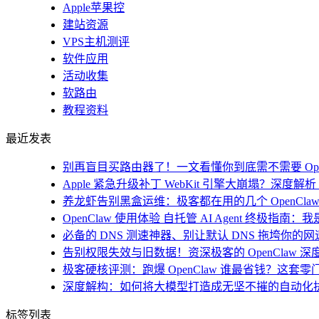
Apple苹果控
建站资源
VPS主机测评
软件应用
活动收集
软路由
教程资料
最近发表
别再盲目买路由器了！一文看懂你到底需不需要 Open
Apple 紧急升级补丁 WebKit 引擎大崩塌？深度解析 i
养龙虾告别黑盒运维：极客都在用的几个 OpenClaw
OpenClaw 使用体验 自托管 AI Agent 终极指南
必备的 DNS 测速神器、别让默认 DNS 拖垮你的网速！
告别权限失效与旧数据！资深极客的 OpenClaw 深
极客硬核评测：跑爆 OpenClaw 谁最省钱？这套零
深度解构：如何将大模型打造成无坚不摧的自动化
标签列表