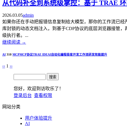
从代码补全到系统级掌控：基于 TRAE 环
2026.03.05
admin
如果你还在手动把报错信息复制给大模型，那你的工作流已经严重落后。
库封锁的动态文档注入，到基于CDP协议的底层浏览器接管，再
级执行者。...
继续阅读
→
AI
310
MCP
MCP协议
TRAE IDE
AI自动化编程
极客开发工作流
研发效能提升
‹‹
1
››
您好，欢迎到访吹乐了！
登录后台
查看权限
网站分类
用户体验提升
AI