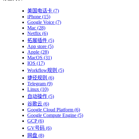
美国电话卡
(7)
iPhone
(15)
Google Voice
(7)
Mac
(28)
Netflix
(6)
拓展插件
(5)
App store
(5)
Apple
(28)
MacOS
(31)
IOS
(17)
Workflow规则
(5)
捷径规则
(6)
Telegram
(9)
Linux
(10)
自动操作
(5)
谷歌云
(6)
Google Cloud Platform
(6)
Google Compute Engine
(5)
GCP
(6)
GV号码
(6)
网盘
(8)