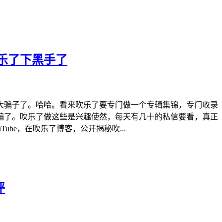
乐了下黑手了
大骗子了。哈哈。看来吹乐了要专门做一个专辑集锦，专门收录
骗了。吹乐了做这些是兴趣使然，每天有几十的私信要看，真正
be，在吹乐了博客，公开揭秘吹...
评