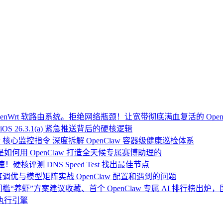
Wrt 软路由系统。拒绝网络瓶颈！让宽带彻底满血复活的 Open
OS 26.3.1(a) 紧急推送背后的硬核逻辑
 核心监控指令 深度拆解 OpenClaw 容器级健康巡检体系
：我是如何用 OpenClaw 打造全天候专属赛博助理的
硬核评测 DNS Speed Test 找出最佳节点
度调优与模型矩阵实战 OpenClaw 配置和遇到的问题
门槛“养虾”方案建议收藏、首个 OpenClaw 专属 AI 排行榜出
执行引擎