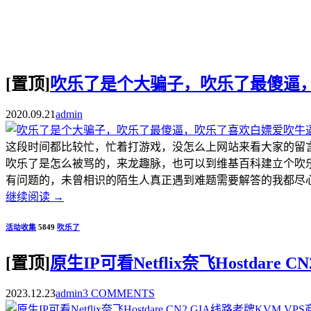
[置顶]
吹乐了是个大骗子，吹乐了最傻逼
2020.09.21
admin
这段时间都比较忙，忙着打游戏，没怎么上网站来看大家的留
吹乐了是怎么被骂的，来龙趣脉，也可以到维基百科建立个吹
有问题的，未曾相识的陌生人真正遇到难题需要解答的我都尽心尽
继续阅读
→
活动收集
5849
吹乐了
[置顶]
原生IP可看Netflix奈飞Hostdar
2023.12.23
admin
3 COMMENTS