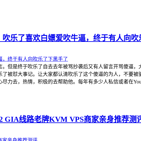
，吹乐了喜欢白嫖爱吹牛逼，终于有人向吹
言。但是终于吹乐了自去去年被骂抄袭后又有人留言开骂傻逼，
乐了被怼大事记。让大家都认清吹乐了这个傻逼的为人，不要被
力去，热情，积极的去帮助他。每年有多少人私信或者在YouTu
e CN2 GIA线路老牌KVM VPS商家亲身推荐测