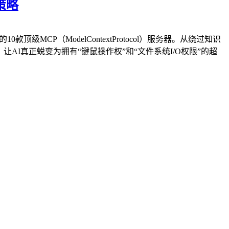
策略
CP（ModelContextProtocol）服务器。从绕过知识
I真正蜕变为拥有“键鼠操作权”和“文件系统I/O权限”的超