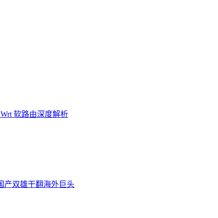
Wrt 软路由深度解析
炉，国产双雄干翻海外巨头