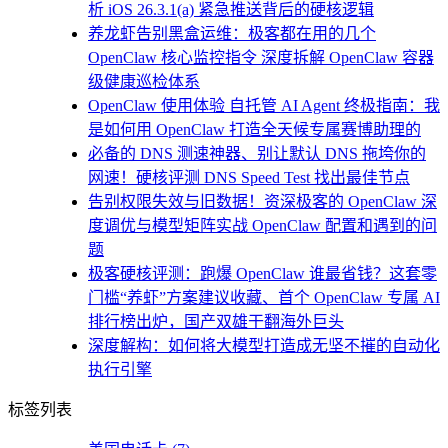
析 iOS 26.3.1(a) 紧急推送背后的硬核逻辑
养龙虾告别黑盒运维：极客都在用的几个
OpenClaw 核心监控指令 深度拆解 OpenClaw 容器
级健康巡检体系
OpenClaw 使用体验 自托管 AI Agent 终极指南：我
是如何用 OpenClaw 打造全天候专属赛博助理的
必备的 DNS 测速神器、别让默认 DNS 拖垮你的
网速！硬核评测 DNS Speed Test 找出最佳节点
告别权限失效与旧数据！资深极客的 OpenClaw 深
度调优与模型矩阵实战 OpenClaw 配置和遇到的问
题
极客硬核评测：跑爆 OpenClaw 谁最省钱？这套零
门槛“养虾”方案建议收藏、首个 OpenClaw 专属 AI
排行榜出炉，国产双雄干翻海外巨头
深度解构：如何将大模型打造成无坚不摧的自动化
执行引擎
标签列表