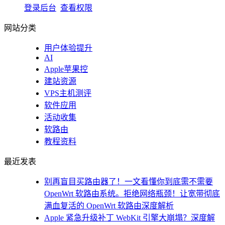
登录后台
查看权限
网站分类
用户体验提升
AI
Apple苹果控
建站资源
VPS主机测评
软件应用
活动收集
软路由
教程资料
最近发表
别再盲目买路由器了！一文看懂你到底需不需要
OpenWrt 软路由系统。拒绝网络瓶颈！让宽带彻底
满血复活的 OpenWrt 软路由深度解析
Apple 紧急升级补丁 WebKit 引擎大崩塌？深度解