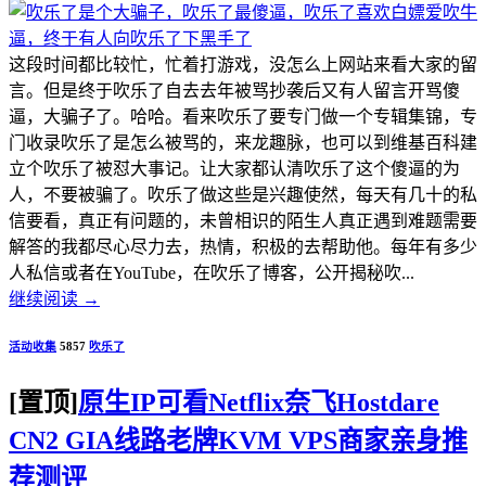
这段时间都比较忙，忙着打游戏，没怎么上网站来看大家的留
言。但是终于吹乐了自去去年被骂抄袭后又有人留言开骂傻
逼，大骗子了。哈哈。看来吹乐了要专门做一个专辑集锦，专
门收录吹乐了是怎么被骂的，来龙趣脉，也可以到维基百科建
立个吹乐了被怼大事记。让大家都认清吹乐了这个傻逼的为
人，不要被骗了。吹乐了做这些是兴趣使然，每天有几十的私
信要看，真正有问题的，未曾相识的陌生人真正遇到难题需要
解答的我都尽心尽力去，热情，积极的去帮助他。每年有多少
人私信或者在YouTube，在吹乐了博客，公开揭秘吹...
继续阅读
→
活动收集
5857
吹乐了
[置顶]
原生IP可看Netflix奈飞Hostdare
CN2 GIA线路老牌KVM VPS商家亲身推
荐测评