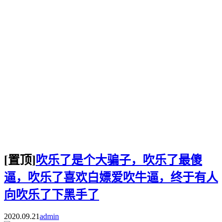
[置顶]
吹乐了是个大骗子，吹乐了最傻
逼，吹乐了喜欢白嫖爱吹牛逼，终于有人
向吹乐了下黑手了
2020.09.21
admin