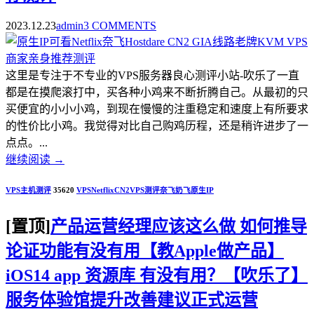
2023.12.23
admin
3 COMMENTS
这里是专注于不专业的VPS服务器良心测评小站-吹乐了一直
都是在摸爬滚打中，买各种小鸡来不断折腾自己。从最初的只
买便宜的小小小鸡，到现在慢慢的注重稳定和速度上有所要求
的性价比小鸡。我觉得对比自己购鸡历程，还是稍许进步了一
点点。...
继续阅读
→
VPS主机测评
35620
VPS
Netflix
CN2
VPS测评
奈飞
奶飞
原生IP
[置顶]
产品运营经理应该这么做 如何推导
论证功能有没有用【教Apple做产品】
iOS14 app 资源库 有没有用？【吹乐了】
服务体验馆提升改善建议正式运营