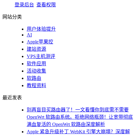
登录后台
查看权限
网站分类
用户体验提升
AI
Apple苹果控
建站资源
VPS主机测评
软件应用
活动收集
软路由
教程资料
最近发表
别再盲目买路由器了！一文看懂你到底需不需要
OpenWrt 软路由系统。拒绝网络瓶颈！让宽带彻底
满血复活的 OpenWrt 软路由深度解析
Apple 紧急升级补丁 WebKit 引擎大崩塌？深度解