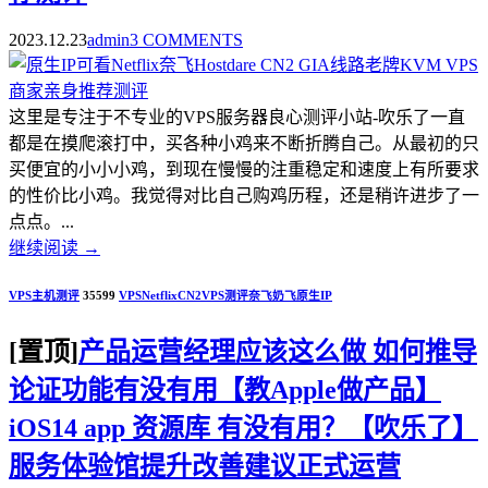
2023.12.23
admin
3 COMMENTS
这里是专注于不专业的VPS服务器良心测评小站-吹乐了一直
都是在摸爬滚打中，买各种小鸡来不断折腾自己。从最初的只
买便宜的小小小鸡，到现在慢慢的注重稳定和速度上有所要求
的性价比小鸡。我觉得对比自己购鸡历程，还是稍许进步了一
点点。...
继续阅读
→
VPS主机测评
35599
VPS
Netflix
CN2
VPS测评
奈飞
奶飞
原生IP
[置顶]
产品运营经理应该这么做 如何推导
论证功能有没有用【教Apple做产品】
iOS14 app 资源库 有没有用？【吹乐了】
服务体验馆提升改善建议正式运营