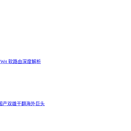
Wrt 软路由深度解析
炉，国产双雄干翻海外巨头