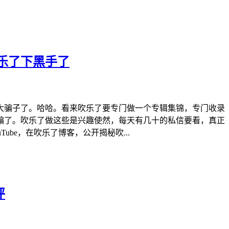
乐了下黑手了
大骗子了。哈哈。看来吹乐了要专门做一个专辑集锦，专门收录
骗了。吹乐了做这些是兴趣使然，每天有几十的私信要看，真正
be，在吹乐了博客，公开揭秘吹...
评