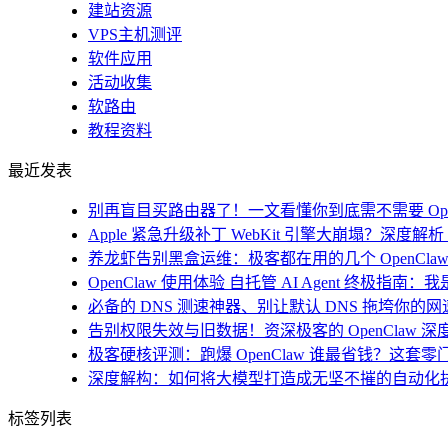
建站资源
VPS主机测评
软件应用
活动收集
软路由
教程资料
最近发表
别再盲目买路由器了！一文看懂你到底需不需要 Open
Apple 紧急升级补丁 WebKit 引擎大崩塌？深度解析 i
养龙虾告别黑盒运维：极客都在用的几个 OpenClaw
OpenClaw 使用体验 自托管 AI Agent 终极指南
必备的 DNS 测速神器、别让默认 DNS 拖垮你的网速！
告别权限失效与旧数据！资深极客的 OpenClaw 深
极客硬核评测：跑爆 OpenClaw 谁最省钱？这套零
深度解构：如何将大模型打造成无坚不摧的自动化
标签列表