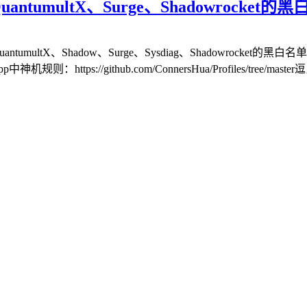
、QuantumultX、Surge​、Shadowrocke
umult、QuantumultX、Shadow、Surge、Sysdiag、Sha
github.com/ConnersHua/Profiles/tree/master逗比规则：h