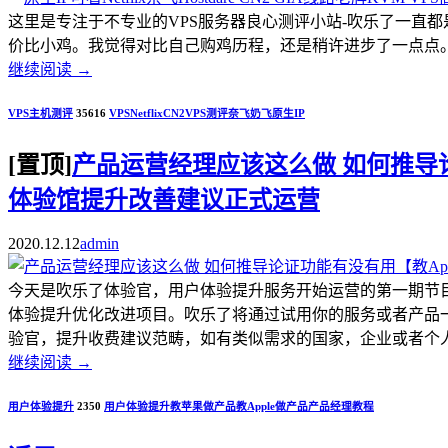
这里是专注于不专业的VPS服务器良心测评小站-吹乐了一直
价比小鸡。我觉得对比自己购鸡历程，还是稍许进步了一点点。.
继续阅读
→
VPS主机测评
35616
VPS
Netflix
CN2
VPS测评
奈飞
奶飞
原生IP
[置顶]
产品运营经理应该这么做 如何推导论证
体验馆提升改善建议正式运营
2020.12.12
admin
今天是吹乐了体验官，用户体验提升服务开始运营的第一期节
体验提升优化改进项目。吹乐了将通过试用你的服务或者产品
验官，提升收费建议范畴，如有类似需求的国家，企业或者个人开发者，
继续阅读
→
用户体验提升
2350
用户体验提升
教苹果做产品
教Apple做产品
产品经理教程