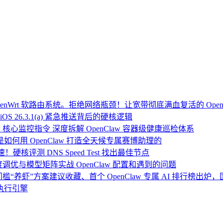
Wrt 软路由系统。拒绝网络瓶颈！让宽带彻底满血复活的 Open
OS 26.3.1(a) 紧急推送背后的硬核逻辑
 核心监控指令 深度拆解 OpenClaw 容器级健康巡检体系
：我是如何用 OpenClaw 打造全天候专属赛博助理的
硬核评测 DNS Speed Test 找出最佳节点
度调优与模型矩阵实战 OpenClaw 配置和遇到的问题
门槛“养虾”方案建议收藏、首个 OpenClaw 专属 AI 排行榜出
执行引擎