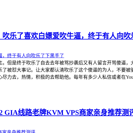
，吹乐了喜欢白嫖爱吹牛逼，终于有人向吹
言。但是终于吹乐了自去去年被骂抄袭后又有人留言开骂傻逼，
乐了被怼大事记。让大家都认清吹乐了这个傻逼的为人，不要被
力去，热情，积极的去帮助他。每年有多少人私信或者在YouTu
e CN2 GIA线路老牌KVM VPS商家亲身推荐测