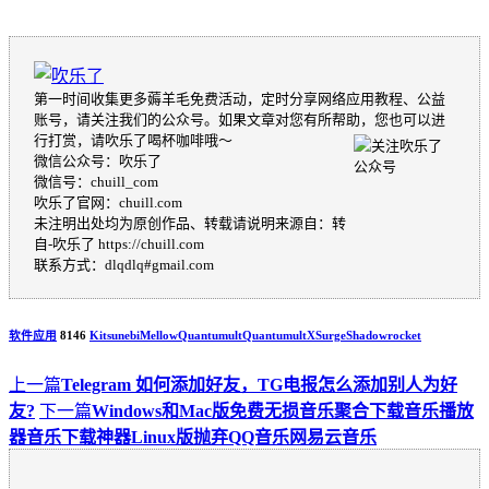
第一时间收集更多薅羊毛免费活动，定时分享网络应用教程、公益
账号，请关注我们的公众号。如果文章对您有所帮助，您也可以进
行打赏，请吹乐了喝杯咖啡哦～
微信公众号：吹乐了
微信号：chuill_com
吹乐了官网：chuill.com
未注明出处均为原创作品、转载请说明来源自：转
自-吹乐了 https://chuill.com
联系方式：dlqdlq#gmail.com
软件应用
8146
Kitsunebi
Mellow
Quantumult
QuantumultX
Surge​
Shadowrocket
上一篇
Telegram 如何添加好友，TG电报怎么添加别人为好
友?
下一篇
​Windows和Mac版免费无损音乐聚合下载音乐播放
器音乐下载神器Linux版抛弃QQ音乐网易云音乐