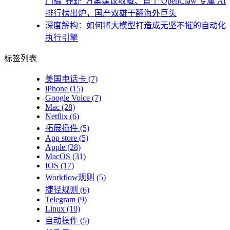
门槛“养虾”方案建议收藏、首个 OpenClaw 专属 AI
排行榜出炉，国产双雄干翻海外巨头
深度解构：如何将大模型打造成无坚不摧的自动化
执行引擎
标签列表
美国电话卡
(7)
iPhone
(15)
Google Voice
(7)
Mac
(28)
Netflix
(6)
拓展插件
(5)
App store
(5)
Apple
(28)
MacOS
(31)
IOS
(17)
Workflow规则
(5)
捷径规则
(6)
Telegram
(9)
Linux
(10)
自动操作
(5)