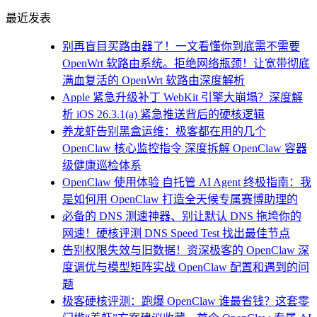
最近发表
别再盲目买路由器了！一文看懂你到底需不需要
OpenWrt 软路由系统。拒绝网络瓶颈！让宽带彻底
满血复活的 OpenWrt 软路由深度解析
Apple 紧急升级补丁 WebKit 引擎大崩塌？深度解
析 iOS 26.3.1(a) 紧急推送背后的硬核逻辑
养龙虾告别黑盒运维：极客都在用的几个
OpenClaw 核心监控指令 深度拆解 OpenClaw 容器
级健康巡检体系
OpenClaw 使用体验 自托管 AI Agent 终极指南：我
是如何用 OpenClaw 打造全天候专属赛博助理的
必备的 DNS 测速神器、别让默认 DNS 拖垮你的
网速！硬核评测 DNS Speed Test 找出最佳节点
告别权限失效与旧数据！资深极客的 OpenClaw 深
度调优与模型矩阵实战 OpenClaw 配置和遇到的问
题
极客硬核评测：跑爆 OpenClaw 谁最省钱？这套零