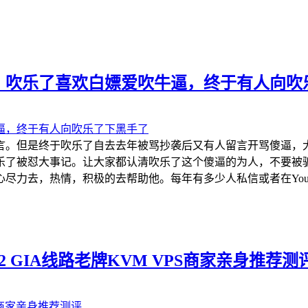
，吹乐了喜欢白嫖爱吹牛逼，终于有人向吹
言。但是终于吹乐了自去去年被骂抄袭后又有人留言开骂傻逼，
乐了被怼大事记。让大家都认清吹乐了这个傻逼的为人，不要被
力去，热情，积极的去帮助他。每年有多少人私信或者在YouTu
e CN2 GIA线路老牌KVM VPS商家亲身推荐测