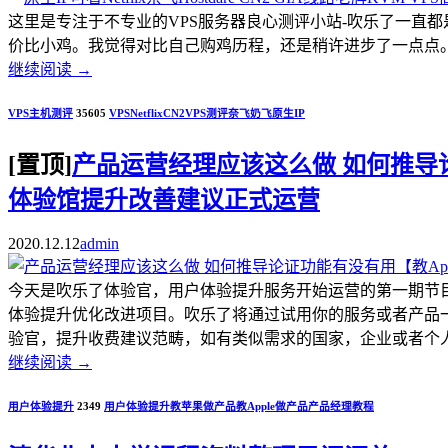
这里是专注于不专业的VPS服务器良心测评小站-吹乐了一直
价比小鸡。我觉得对比自己购鸡历程，还是稍许进步了一点点。.
继续阅读
→
VPS主机测评
35605
VPS
Netflix
CN2
VPS测评
奈飞
奶飞
原生IP
[置顶]
产品运营经理应该这么做 如何推导论证
体验馆提升改善建议正式运营
2020.12.12
admin
今天是吹乐了体验官，用户体验提升服务开始运营的第一期节
体验提升优化改进项目。吹乐了将通过试用你的服务或者产品
验官，提升收费建议范畴，如有类似需求的国家，企业或者个人开发者，
继续阅读
→
用户体验提升
2349
用户体验提升
教苹果做产品
教Apple做产品
产品经理教程