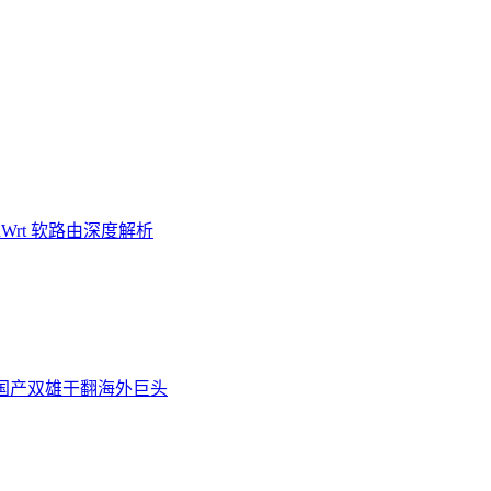
Wrt 软路由深度解析
炉，国产双雄干翻海外巨头