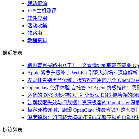
建站资源
VPS主机测评
软件应用
活动收集
软路由
教程资料
最近发表
别再盲目买路由器了！一文看懂你到底需不需要 Open
Apple 紧急升级补丁 WebKit 引擎大崩塌？深度解析 i
养龙虾告别黑盒运维：极客都在用的几个 OpenClaw
OpenClaw 使用体验 自托管 AI Agent 终极指南
必备的 DNS 测速神器、别让默认 DNS 拖垮你的网速！
告别权限失效与旧数据！资深极客的 OpenClaw 深
极客硬核评测：跑爆 OpenClaw 谁最省钱？这套零
深度解构：如何将大模型打造成无坚不摧的自动化
标签列表