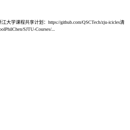
划：https://github.com/QSCTech/zju-icicles清
Chen/SJTU-Courses/...