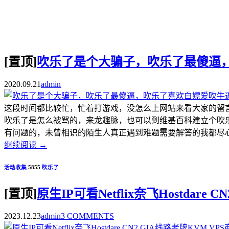
[置顶]
吹乐了是个大骗子，吹乐了最傻逼
2020.09.21
admin
这段时间都比较忙，忙着打游戏，没怎么上网站来看大家的留
吹乐了是怎么被骂的，来龙趣脉，也可以到维基百科建立个吹
有问题的，未曾相识的陌生人真正遇到难题需要解答的我都尽心尽
继续阅读
→
活动收集
5855
吹乐了
[置顶]
原生IP可看Netflix奈飞Hostdar
2023.12.23
admin
3 COMMENTS