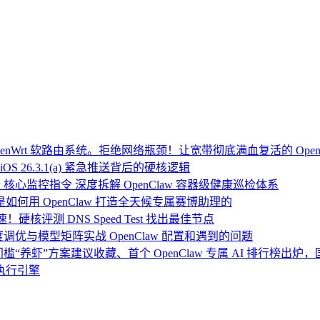
Wrt 软路由系统。拒绝网络瓶颈！让宽带彻底满血复活的 Open
OS 26.3.1(a) 紧急推送背后的硬核逻辑
 核心监控指令 深度拆解 OpenClaw 容器级健康巡检体系
：我是如何用 OpenClaw 打造全天候专属赛博助理的
硬核评测 DNS Speed Test 找出最佳节点
度调优与模型矩阵实战 OpenClaw 配置和遇到的问题
门槛“养虾”方案建议收藏、首个 OpenClaw 专属 AI 排行榜出
执行引擎