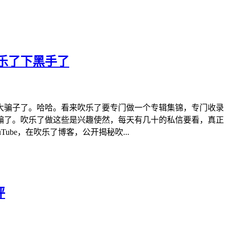
乐了下黑手了
大骗子了。哈哈。看来吹乐了要专门做一个专辑集锦，专门收录
骗了。吹乐了做这些是兴趣使然，每天有几十的私信要看，真正
be，在吹乐了博客，公开揭秘吹...
评