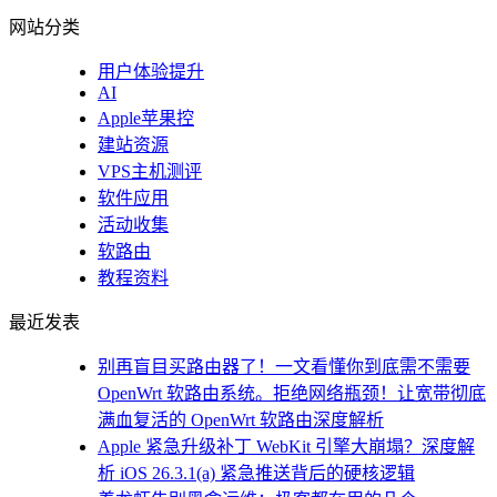
网站分类
用户体验提升
AI
Apple苹果控
建站资源
VPS主机测评
软件应用
活动收集
软路由
教程资料
最近发表
别再盲目买路由器了！一文看懂你到底需不需要
OpenWrt 软路由系统。拒绝网络瓶颈！让宽带彻底
满血复活的 OpenWrt 软路由深度解析
Apple 紧急升级补丁 WebKit 引擎大崩塌？深度解
析 iOS 26.3.1(a) 紧急推送背后的硬核逻辑