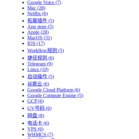
Google Voice
(7)
Mac
(28)
Netflix
(6)
拓展插件
(5)
App store
(5)
Apple
(28)
MacOS
(31)
IOS
(17)
Workflow规则
(5)
捷径规则
(6)
Telegram
(9)
Linux
(10)
自动操作
(5)
谷歌云
(6)
Google Cloud Platform
(6)
Google Compute Engine
(5)
GCP
(6)
GV号码
(6)
网盘
(8)
电话卡
(6)
VPS
(6)
WHMCS
(7)