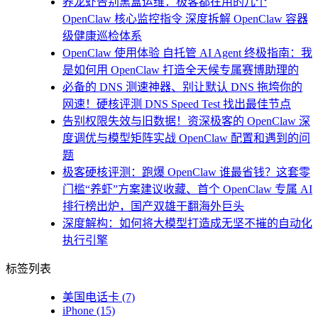
养龙虾告别黑盒运维：极客都在用的几个
OpenClaw 核心监控指令 深度拆解 OpenClaw 容器
级健康巡检体系
OpenClaw 使用体验 自托管 AI Agent 终极指南：我
是如何用 OpenClaw 打造全天候专属赛博助理的
必备的 DNS 测速神器、别让默认 DNS 拖垮你的
网速！硬核评测 DNS Speed Test 找出最佳节点
告别权限失效与旧数据！资深极客的 OpenClaw 深
度调优与模型矩阵实战 OpenClaw 配置和遇到的问
题
极客硬核评测：跑爆 OpenClaw 谁最省钱？这套零
门槛“养虾”方案建议收藏、首个 OpenClaw 专属 AI
排行榜出炉，国产双雄干翻海外巨头
深度解构：如何将大模型打造成无坚不摧的自动化
执行引擎
标签列表
美国电话卡
(7)
iPhone
(15)