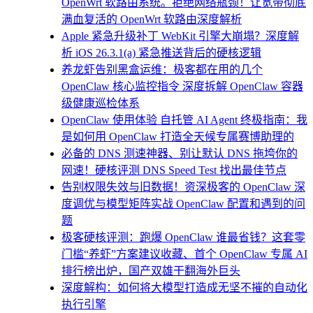
OpenWrt 软路由系统。拒绝网络瓶颈！让宽带彻底
满血复活的 OpenWrt 软路由深度解析
Apple 紧急升级补丁 WebKit 引擎大崩塌？深度解
析 iOS 26.3.1(a) 紧急推送背后的硬核逻辑
养龙虾告别黑盒运维：极客都在用的几个
OpenClaw 核心监控指令 深度拆解 OpenClaw 容器
级健康巡检体系
OpenClaw 使用体验 自托管 AI Agent 终极指南：我
是如何用 OpenClaw 打造全天候专属赛博助理的
必备的 DNS 测速神器、别让默认 DNS 拖垮你的
网速！硬核评测 DNS Speed Test 找出最佳节点
告别权限失效与旧数据！资深极客的 OpenClaw 深
度调优与模型矩阵实战 OpenClaw 配置和遇到的问
题
极客硬核评测：跑爆 OpenClaw 谁最省钱？这套零
门槛“养虾”方案建议收藏、首个 OpenClaw 专属 AI
排行榜出炉，国产双雄干翻海外巨头
深度解构：如何将大模型打造成无坚不摧的自动化
执行引擎