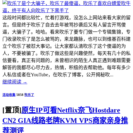
这段时间都比较忙，忙着打游戏，没怎么上网站来看大家的留
言。但是终于吹乐了自去去年被骂抄袭后又有人留言开骂傻
逼，大骗子了。哈哈。看来吹乐了要专门做一个专辑集锦，专
门收录吹乐了是怎么被骂的，来龙趣脉，也可以到维基百科建
立个吹乐了被怼大事记。让大家都认清吹乐了这个傻逼的为
人，不要被骗了。吹乐了做这些是兴趣使然，每天有几十的私
信要看，真正有问题的，未曾相识的陌生人真正遇到难题需要
解答的我都尽心尽力去，热情，积极的去帮助他。每年有多少
人私信或者在YouTube，在吹乐了博客，公开揭秘吹...
继续阅读
→
活动收集
5858
吹乐了
[置顶]
原生IP可看Netflix奈飞Hostdare
CN2 GIA线路老牌KVM VPS商家亲身推
荐测评