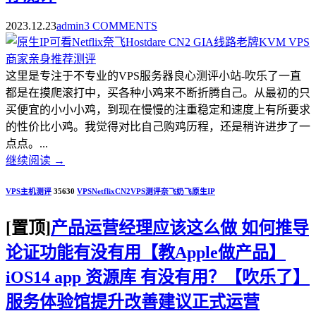
2023.12.23
admin
3 COMMENTS
这里是专注于不专业的VPS服务器良心测评小站-吹乐了一直
都是在摸爬滚打中，买各种小鸡来不断折腾自己。从最初的只
买便宜的小小小鸡，到现在慢慢的注重稳定和速度上有所要求
的性价比小鸡。我觉得对比自己购鸡历程，还是稍许进步了一
点点。...
继续阅读
→
VPS主机测评
35630
VPS
Netflix
CN2
VPS测评
奈飞
奶飞
原生IP
[置顶]
产品运营经理应该这么做 如何推导
论证功能有没有用【教Apple做产品】
iOS14 app 资源库 有没有用？【吹乐了】
服务体验馆提升改善建议正式运营