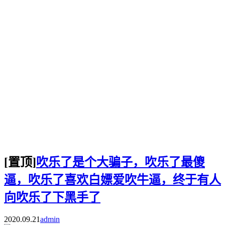
[置顶]
吹乐了是个大骗子，吹乐了最傻
逼，吹乐了喜欢白嫖爱吹牛逼，终于有人
向吹乐了下黑手了
2020.09.21
admin