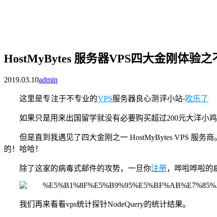
HostMyBytes 服务器VPS四大金刚体
2019.03.10
admin
这里是专注于不专业的
VPS
服务器良心测评小站-
吹乐了
如果只是用来出国留学就没有必要购买超过200元大洋小
但是直到我遇见了四大金刚之一 HostMyBytes VPS 服务
的！哈哈！
除了这家的病毒式邮件的攻势，一旦你
注册
，哗啦哗啦的
我们再来看看vps统计探针NodeQuery的统计结果。