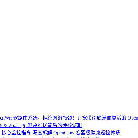
Wrt 软路由系统。拒绝网络瓶颈！让宽带彻底满血复活的 Open
OS 26.3.1(a) 紧急推送背后的硬核逻辑
 核心监控指令 深度拆解 OpenClaw 容器级健康巡检体系