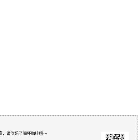
赏，请吹乐了喝杯咖啡哦～