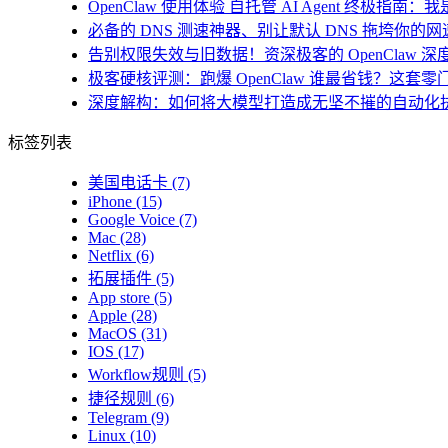
OpenClaw 使用体验 自托管 AI Agent 终极指南
必备的 DNS 测速神器、别让默认 DNS 拖垮你的网速！
告别权限失效与旧数据！资深极客的 OpenClaw 深
极客硬核评测：跑爆 OpenClaw 谁最省钱？这套零
深度解构：如何将大模型打造成无坚不摧的自动化
标签列表
美国电话卡
(7)
iPhone
(15)
Google Voice
(7)
Mac
(28)
Netflix
(6)
拓展插件
(5)
App store
(5)
Apple
(28)
MacOS
(31)
IOS
(17)
Workflow规则
(5)
捷径规则
(6)
Telegram
(9)
Linux
(10)