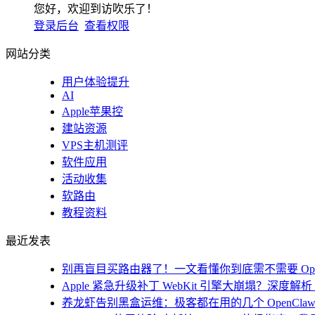
您好，欢迎到访吹乐了！
登录后台
查看权限
网站分类
用户体验提升
AI
Apple苹果控
建站资源
VPS主机测评
软件应用
活动收集
软路由
教程资料
最近发表
别再盲目买路由器了！一文看懂你到底需不需要 Open
Apple 紧急升级补丁 WebKit 引擎大崩塌？深度解析 i
养龙虾告别黑盒运维：极客都在用的几个 OpenClaw