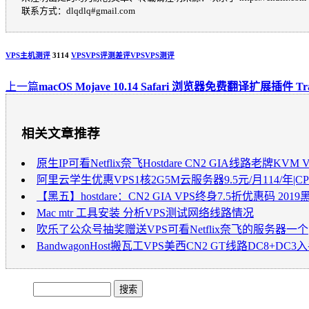
联系方式：dlqdlq#gmail.com
VPS主机测评
3114
VPS
VPS评测
差评VPS
VPS测评
上一篇
macOS Mojave 10.14 Safari 浏览器免费翻译扩展插件 Transl
相关文章推荐
原生IP可看Netflix奈飞Hostdare CN2 GIA线路老牌K
阿里云学生优惠VPS1核2G5M云服务器9.5元/月114/年|
【黑五】hostdare：CN2 GIA VPS终身7.5折优惠码 2
Mac mtr 工具安装 分析VPS测试网络线路情况
吹乐了公众号抽奖赠送VPS可看Netflix奈飞的服务器一个
BandwagonHost搬瓦工VPS美西CN2 GT线路DC8+DC