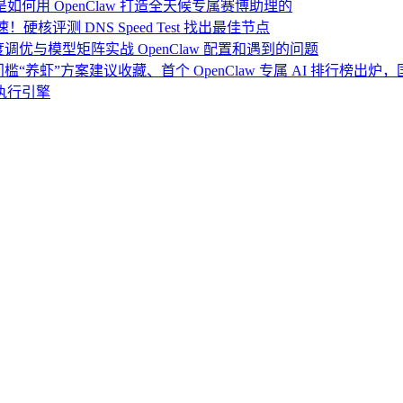
：我是如何用 OpenClaw 打造全天候专属赛博助理的
硬核评测 DNS Speed Test 找出最佳节点
度调优与模型矩阵实战 OpenClaw 配置和遇到的问题
门槛“养虾”方案建议收藏、首个 OpenClaw 专属 AI 排行榜出
执行引擎