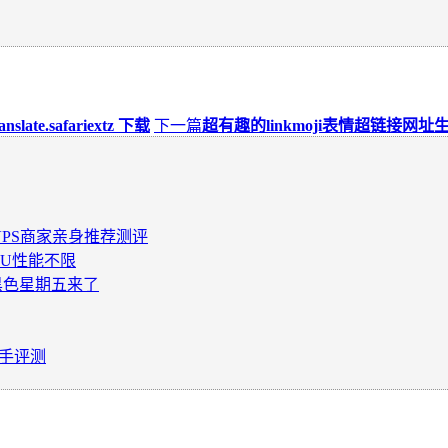
ate.safariextz 下载
下一篇
超有趣的linkmoji表情超链接网址
VM VPS商家亲身推荐测评
CPU性能不限
019黑色星期五来了
3入手评测